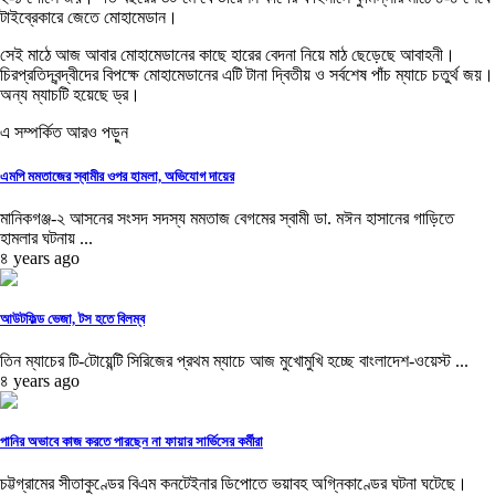
টাইব্রেকারে জেতে মোহামেডান।
সেই মাঠে আজ আবার মোহামেডানের কাছে হারের বেদনা নিয়ে মাঠ ছেড়েছে আবাহনী।
চিরপ্রতিদ্বন্দ্বীদের বিপক্ষে মোহামেডানের এটি টানা দ্বিতীয় ও সর্বশেষ পাঁচ ম্যাচে চতুর্থ জয়।
অন্য ম্যাচটি হয়েছে ড্র।
এ সম্পর্কিত আরও পড়ুন
এমপি মমতাজের স্বামীর ওপর হামলা, অভিযোগ দায়ের
মানিকগঞ্জ-২ আসনের সংসদ সদস্য মমতাজ বেগমের স্বামী ডা. মঈন হাসানের গাড়িতে
হামলার ঘটনায় ...
৪ years ago
আউটফিল্ড ভেজা, টস হতে বিলম্ব
তিন ম্যাচের টি-টোয়েন্টি সিরিজের প্রথম ম্যাচে আজ মুখোমুখি হচ্ছে বাংলাদেশ-ওয়েস্ট ...
৪ years ago
পানির অভাবে কাজ করতে পারছেন না ফায়ার সার্ভিসের কর্মীরা
চট্টগ্রামের সীতাকুণ্ডের বিএম কনটেইনার ডিপোতে ভয়াবহ অগ্নিকাণ্ডের ঘটনা ঘটেছে।