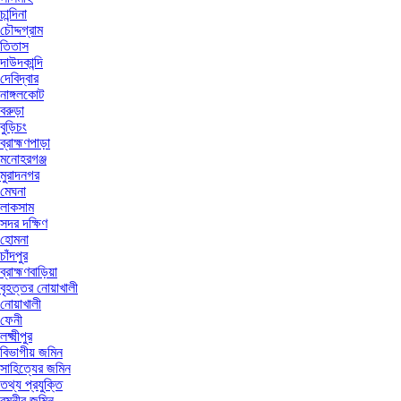
চান্দিনা
চৌদ্দগ্রাম
তিতাস
দাউদকান্দি
দেবিদ্বার
নাঙ্গলকোট
বরুড়া
বুড়িচং
ব্রাহ্মণপাড়া
মনোহরগঞ্জ
মুরাদনগর
মেঘনা
লাকসাম
সদর দক্ষিণ
হোমনা
চাঁদপুর
ব্রাহ্মণবাড়িয়া
বৃহত্তর নোয়াখালী
নোয়াখালী
ফেনী
লক্ষ্মীপুর
বিভাগীয় জমিন
সাহিত্যের জমিন
তথ্য প্রযুক্তি
রমনীর জমিন