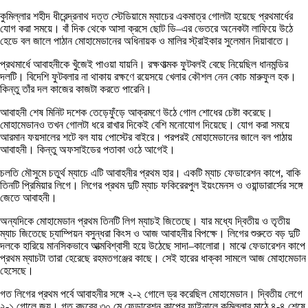
কুমিল্লার শহীদ ধীরেন্দ্রনাথ দত্ত স্টেডিয়ামে ম্যাচের একমাত্র গোলটা হয়েছে প্রথমার্ধের
যোগ করা সময়ে। বাঁ দিক থেকে আসা ক্রসে ছোট ডি–এর ভেতরে অনেকটা লাফিয়ে উঠে
হেডে বল জালে পাঠান মোহামেডানের অধিনায়ক ও মালির স্ট্রাইকার সুলেমান দিয়াবাতে।
প্রথমার্ধে আবাহনীকে খুঁজেই পাওয়া যায়নি। রক্ষণাত্মক ফুটবলই বেছে নিয়েছিল ধানমন্ডির
দলটি। বিদেশি ফুটবলার না থাকায় রক্ষণে রয়েসয়ে খেলার কৌশল নেন কোচ মারুফুল হক।
কিন্তু তাঁর দল কাজের কাজটা করতে পারেনি।
আবাহনী শেষ মিনিট দশেক তেড়েফুঁড়ে আক্রমণে উঠে গোল শোধের চেষ্টা করেছে।
মোহামেডানও তখন গোলটা ধরে রাখার দিকেই বেশি মনোযোগ দিয়েছে। যোগ করা সময়ে
আরমান ফয়সালের শটে বল যায় পোস্টের বাইরে। পরপরই মোহামেডানের জালে বল পাঠায়
আবাহনী। কিন্তু অফসাইডের পতাকা ওঠে আগেই।
চলতি মৌসুমে চতুর্থ ম্যাচে এটি আবাহনীর প্রথম হার। একটি ম্যাচ ফেডারেশন কাপে, বাকি
তিনটি প্রিমিয়ার লিগে। লিগের প্রথম দুটি ম্যাচ ফকিরেরপুল ইয়ংমেনস ও ওয়ান্ডারার্সের সঙ্গে
জেতে আবাহনী।
অন্যদিকে মোহামেডান প্রথম তিনটি লিগ ম্যাচই জিতেছে। যার মধ্যে দ্বিতীয় ও তৃতীয়
ম্যাচ জিতেছে চ্যাম্পিয়ন বসুন্ধরা কিংস ও আজ আবাহনীর বিপক্ষে। লিগের শুরুতে বড় দুটি
দলকে হারিয়ে মানসিকভাবে আত্মবিশ্বাসী হয়ে উঠেছে সাদা–কালোরা। মাঝে ফেডারেশন কাপে
প্রথম ম্যাচটা তারা হেরেছে রহমতগঞ্জের কাছে। সেই হারের ধাক্কা সামলে আজ মোহামেডান
হেসেছে।
গত লিগের প্রথম পর্বে আবাহনীর সঙ্গে ২-২ গোলে ড্র করেছিল মোহামেডান। দ্বিতীয় লেগে
২-১ গোলে জয়। গত বছরের ৩০ মে ফেডারেশন কাপের ফাইনালে কুমিল্লার মাঠে ৪-৪ শেষে