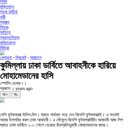
শিক্ষা
মুক্তিযুদ্ধ
সড়ক দুর্ঘটনা
নারী
স্বাস্থ্য
ফিচার
সাহিত্য
প্রবন্ধ/নিবন্ধ
কবিতা/ছড়া
মিডিয়া
খেলাধুলা
›
ক্রিকেট
›
সারাদেশ
কুমিল্লায় ঢাকা ডার্বিতে আবাহনীকে হারিয়ে
মোহামেডানের হাসি
স্পোর্টস ডেস্ক।।
প্রকাশ: ২ years ago
অ+
অ-
দেশি ফুটবলাররা উনিশ-বিশ। ম্যাচে পার্থক্য গড়ে দেন বিদেশি ফুটবলাররাই। এ সত্যটা
আবার উপলব্ধি করল ঢাকা আবাহনী। এ মৌসুমে বিদেশি ফুটবলারবিহীন আবাহনী আজ লিগ
ম্যাচে ঢাকা ডার্বিতে ১–০ গোলে হেরেছে চিরপ্রতিদ্বন্দ্বী মোহামেডানের কাছে।