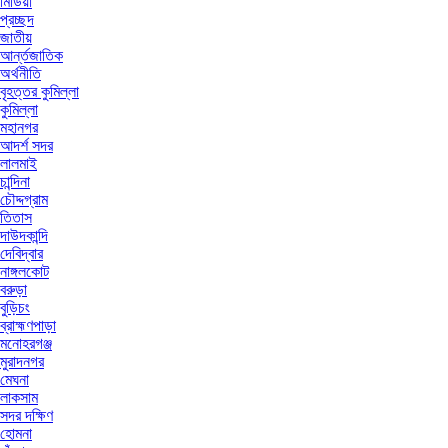
মিডিয়া
প্রচ্ছদ
জাতীয়
আর্ন্তজাতিক
অর্থনীতি
বৃহত্তর কুমিল্লা
কুমিল্লা
মহানগর
আদর্শ সদর
লালমাই
চান্দিনা
চৌদ্দগ্রাম
তিতাস
দাউদকান্দি
দেবিদ্বার
নাঙ্গলকোট
বরুড়া
বুড়িচং
ব্রাহ্মণপাড়া
মনোহরগঞ্জ
মুরাদনগর
মেঘনা
লাকসাম
সদর দক্ষিণ
হোমনা