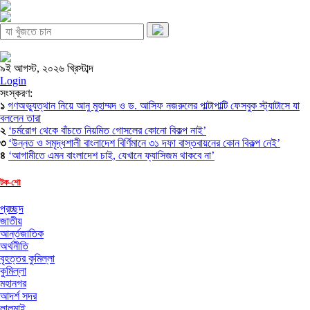
৯ই আগস্ট, ২০২৬ খ্রিস্টাব্দ
Login
সংস্করণ:
১
গণঅভ্যুত্থান নিয়ে আনু মুহাম্মদ ও ড. আসিফ নজরুলের পাল্টাপাল্টি ফেসবুক স্ট্যাটাসে যা
বললেন তারা
২
‘চর্মরোগ থেকে বাঁচতে নিয়মিত গোসলের কোনো বিকল্প নাই’
৩
‘উন্নত ও সমৃদ্ধশালী বাংলাদেশ বির্ণিমানে ৩১ দফা বাস্তবায়নের কোন বিকল্প নেই’
৪
‘আগামীতে এমন বাংলাদেশ চাই, যেখানে ফ্যাসিজম থাকবে না’
টক-শো
প্রচ্ছদ
জাতীয়
আর্ন্তজাতিক
অর্থনীতি
বৃহত্তর কুমিল্লা
কুমিল্লা
মহানগর
আদর্শ সদর
লালমাই