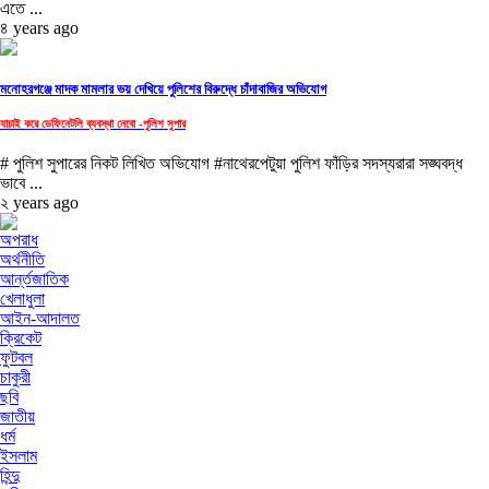
এতে ...
৪ years ago
মনোহরগঞ্জে মাদক মামলার ভয় দেখিয়ে পুলিশের বিরুদ্ধে চাঁদাবাজির অভিযোগ
যাচাই করে ডেফিনেটলি ব্যবস্থা নেবো -পুলিশ সুপার
# পুলিশ সুপারের নিকট লিখিত অভিযোগ #নাথেরপেটুয়া পুলিশ ফাঁড়ির সদস্যরারা সঙ্ঘবদ্ধ
ভাবে ...
২ years ago
অপরাধ
অর্থনীতি
আর্ন্তজাতিক
খেলাধুলা
আইন-আদালত
ক্রিকেট
ফুটবল
চাকুরী
ছবি
জাতীয়
ধর্ম
ইসলাম
হিন্দু