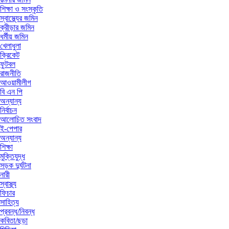
শিক্ষা ও সংস্কৃতি
স্বাস্থ্যের জমিন
ক্রীড়ার জমিন
ধর্মীয় জমিন
খেলাধুলা
ক্রিকেট
ফুটবল
রাজনীতি
আওয়ামীলীগ
বি এন পি
অন্যান্য
নির্বাচন
আলোচিত সংবাদ
ই-পেপার
অন্যান্য
শিক্ষা
মুক্তিযুদ্ধ
সড়ক দুর্ঘটনা
নারী
স্বাস্থ্য
ফিচার
সাহিত্য
প্রবন্ধ/নিবন্ধ
কবিতা/ছড়া