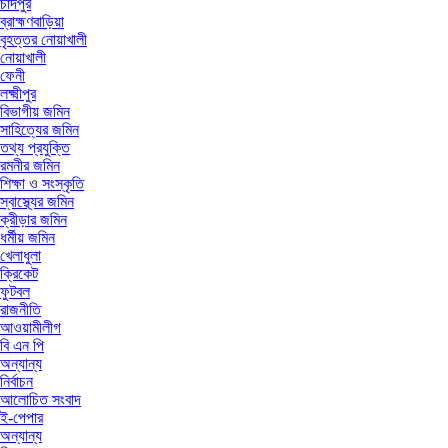
চাঁদপুর
ব্রাহ্মণবাড়িয়া
বৃহত্তর নোয়াখালী
নোয়াখালী
ফেনী
লক্ষ্মীপুর
বিভাগীয় জমিন
সাহিত্যের জমিন
তথ্য প্রযুক্তি
রমনীর জমিন
শিক্ষা ও সংস্কৃতি
স্বাস্থ্যের জমিন
ক্রীড়ার জমিন
ধর্মীয় জমিন
খেলাধুলা
ক্রিকেট
ফুটবল
রাজনীতি
আওয়ামীলীগ
বি এন পি
অন্যান্য
নির্বাচন
আলোচিত সংবাদ
ই-পেপার
অন্যান্য