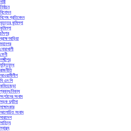
নারী
নির্বাচন
বিনোদন
বিশেষ প্রতিবেদন
বৃহত্তর কুমিল্লা
কুমিল্লা
চাঁদপুর
ব্রাহ্মণবাড়িয়া
মহানগর
নোয়াখালী
ফেনী
লক্ষ্মীপুর
মুক্তিযুদ্ধ
রাজনীতি
আওয়ামীলীগ
বি এন পি
কবিতা/ছড়া
প্রবন্ধ/নিবন্ধ
সংগঠনের সংবাদ
সড়ক দুর্ঘটনা
সাক্ষাৎকার
আলোচিত সংবাদ
সারাদেশ
সাহিত্য
স্বাস্থ্য