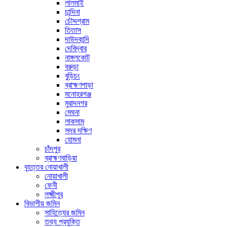
লালমাই
চান্দিনা
চৌদ্দগ্রাম
তিতাস
দাউদকান্দি
দেবিদ্বার
নাঙ্গলকোট
বরুড়া
বুড়িচং
ব্রাহ্মণপাড়া
মনোহরগঞ্জ
মুরাদনগর
মেঘনা
লাকসাম
সদর দক্ষিণ
হোমনা
চাঁদপুর
ব্রাহ্মণবাড়িয়া
বৃহত্তর নোয়াখালী
নোয়াখালী
ফেনী
লক্ষ্মীপুর
বিভাগীয় জমিন
সাহিত্যের জমিন
তথ্য প্রযুক্তি