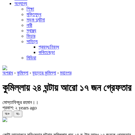
অন্যান্য
শিক্ষা
মুক্তিযুদ্ধ
সড়ক দুর্ঘটনা
নারী
স্বাস্থ্য
ফিচার
সাহিত্য
প্রবন্ধ/নিবন্ধ
কবিতা/ছড়া
মিডিয়া
অপরাধ
›
কুমিল্লা
›
বৃহত্তর কুমিল্লা
›
মহানগর
কুমিল্লায় ২৪ ঘন্টায় আরো ১৭ জন গ্রেফতার
মোস্তাফিজুর রহমান।।
প্রকাশ: ২ years ago
অ+
অ-
কোটা আন্দোলনে সহিংসতার ঘটনায় কুমিল্লায় গত ২৪ ঘণ্টায় আরও ১৭ জনকে গ্রেফতার