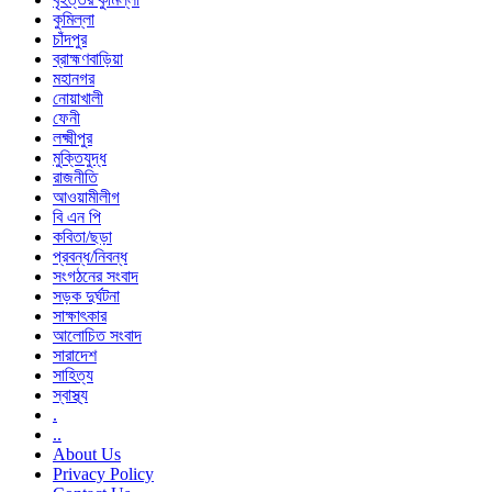
কুমিল্লা
চাঁদপুর
ব্রাহ্মণবাড়িয়া
মহানগর
নোয়াখালী
ফেনী
লক্ষ্মীপুর
মুক্তিযুদ্ধ
রাজনীতি
আওয়ামীলীগ
বি এন পি
কবিতা/ছড়া
প্রবন্ধ/নিবন্ধ
সংগঠনের সংবাদ
সড়ক দুর্ঘটনা
সাক্ষাৎকার
আলোচিত সংবাদ
সারাদেশ
সাহিত্য
স্বাস্থ্য
.
..
About Us
Privacy Policy