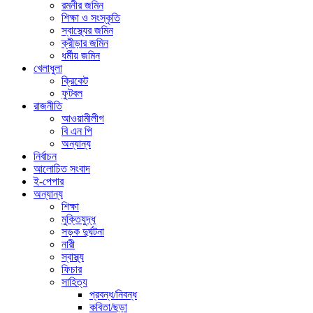
রমনীর জমিন
শিক্ষা ও সংস্কৃতি
স্বাস্থ্যের জমিন
ক্রীড়ার জমিন
ধর্মীয় জমিন
খেলাধুলা
ক্রিকেট
ফুটবল
রাজনীতি
আওয়ামীলীগ
বি এন পি
অন্যান্য
নির্বাচন
আলোচিত সংবাদ
ই-পেপার
অন্যান্য
শিক্ষা
মুক্তিযুদ্ধ
সড়ক দুর্ঘটনা
নারী
স্বাস্থ্য
ফিচার
সাহিত্য
প্রবন্ধ/নিবন্ধ
কবিতা/ছড়া