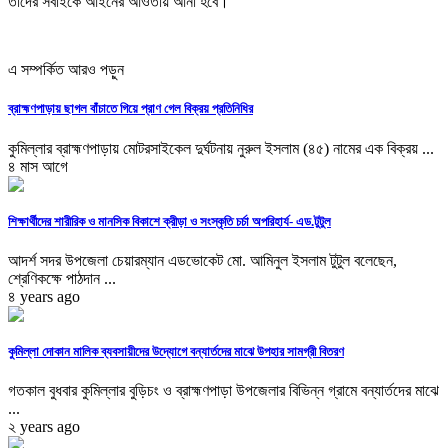
তাদের সবাইকে আইনের আওতায় আনা হবে।
এ সম্পর্কিত আরও পড়ুন
ব্রাহ্মণপাড়ায় ছাগল বাঁচাতে গিয়ে প্রাণ গেল বিক্রয় প্রতিনিধির
কুমিল্লার ব্রাহ্মণপাড়ায় মোটরসাইকেল দুর্ঘটনায় নুরুল ইসলাম (৪৫) নামের এক বিক্রয় ...
৪ মাস আগে
শিক্ষার্থীদের শারীরিক ও মানসিক বিকাশে ক্রীড়া ও সংস্কৃতি চর্চা অপরিহার্য- এড.টুটুল
আদর্শ সদর উপজেলা চেয়ারম্যান এডভোকেট মো. আমিনুল ইসলাম টুটুল বলেছেন,
শ্রেণিকক্ষে পাঠদান ...
৪ years ago
কুমিল্লা দোকান মালিক ব্যবসায়ীদের উদ্যোগে বন্যার্তদের মাঝে উপহার সামগ্রী বিতরণ
গতকাল বুধবার কুমিল্লার বুড়িচং ও ব্রাহ্মণপাড়া উপজেলার বিভিন্ন গ্রামে বন্যার্তদের মাঝে
...
২ years ago