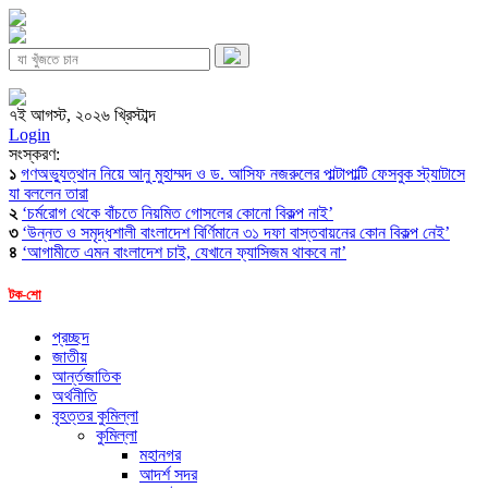
৭ই আগস্ট, ২০২৬ খ্রিস্টাব্দ
Login
সংস্করণ:
১
গণঅভ্যুত্থান নিয়ে আনু মুহাম্মদ ও ড. আসিফ নজরুলের পাল্টাপাল্টি ফেসবুক স্ট্যাটাসে
যা বললেন তারা
২
‘চর্মরোগ থেকে বাঁচতে নিয়মিত গোসলের কোনো বিকল্প নাই’
৩
‘উন্নত ও সমৃদ্ধশালী বাংলাদেশ বির্ণিমানে ৩১ দফা বাস্তবায়নের কোন বিকল্প নেই’
৪
‘আগামীতে এমন বাংলাদেশ চাই, যেখানে ফ্যাসিজম থাকবে না’
টক-শো
প্রচ্ছদ
জাতীয়
আর্ন্তজাতিক
অর্থনীতি
বৃহত্তর কুমিল্লা
কুমিল্লা
মহানগর
আদর্শ সদর