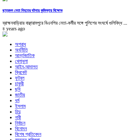
ছাত্রদল নেতা নিহতের ঘটনায় কুমিল্লায় বিক্ষোভ
ব্রাহ্মনবাড়িয়ার বাঞ্ছারামপুরে বিএনপির নেতা-কর্মীর সঙ্গে পুলিশের সংঘর্ষে গুলিবিদ্ধ ...
৪ years ago
অপরাধ
অর্থনীতি
আর্ন্তজাতিক
খেলাধুলা
আইন-আদালত
ক্রিকেট
ফুটবল
চাকুরী
ছবি
জাতীয়
ধর্ম
ইসলাম
হিন্দু
নারী
নির্বাচন
বিনোদন
বিশেষ প্রতিবেদন
বৃহত্তর কুমিল্লা