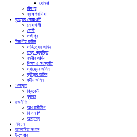
হোমনা
চাঁদপুর
ব্রাহ্মণবাড়িয়া
বৃহত্তর নোয়াখালী
নোয়াখালী
ফেনী
লক্ষ্মীপুর
বিভাগীয় জমিন
সাহিত্যের জমিন
তথ্য প্রযুক্তি
রমনীর জমিন
শিক্ষা ও সংস্কৃতি
স্বাস্থ্যের জমিন
ক্রীড়ার জমিন
ধর্মীয় জমিন
খেলাধুলা
ক্রিকেট
ফুটবল
রাজনীতি
আওয়ামীলীগ
বি এন পি
অন্যান্য
নির্বাচন
আলোচিত সংবাদ
ই-পেপার