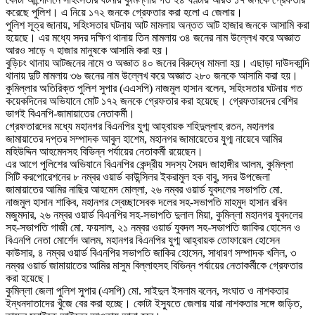
করেছে পুলিশ। এ নিয়ে ১৭২ জনকে গ্রেফতার করা হলো এ জেলায়।
পুলিশ সূত্র জানায়, সহিংসতার ঘটনায় আট মামলায় অন্তত আট হাজার জনকে আসামি করা
হয়েছে। এর মধ্যে সদর দক্ষিণ থানায় তিন মামলায় ৩৪ জনের নাম উল্লেখ করে অজ্ঞাত
আরও সাড়ে ৭ হাজার মানুষকে আসামি করা হয়।
বুড়িচং থানায় আটজনের নামে ও অজ্ঞাত ৪০ জনের বিরুদ্ধে মামলা হয়। এছাড়া দাউদকান্দি
থানায় দুটি মামলায় ৩৬ জনের নাম উল্লেখ করে অজ্ঞাত ২৮০ জনকে আসামি করা হয়।
কুমিল্লার অতিরিক্ত পুলিশ সুপার (এএসপি) নাজমুল হাসান বলেন, সহিংসতার ঘটনায় গত
কয়েকদিনের অভিযানে মোট ১৭২ জনকে গ্রেফতার করা হয়েছে। গ্রেফতারদের বেশির
ভাগই বিএনপি-জামায়াতের নেতাকর্মী।
গ্রেফতারদের মধ্যে মহানগর বিএনপির যুগ্ম আহ্বায়ক শহিদুল্লাহ রতন, মহানগর
জামায়াতের দপ্তর সম্পাদক আবুল হাশেম, মহানগর জামায়েতের যুগ্ম নায়েবে আমির
মহিউদ্দিন আহমেদসহ বিভিন্ন পর্যায়ের নেতাকর্মী রয়েছেন।
এর আগে পুলিশের অভিযানে বিএনপির কেন্দ্রীয় সদস্য সৈয়দ জাহাঙ্গীর আলম, কুমিল্লা
সিটি করপোরেশনের ৮ নম্বর ওয়ার্ড কাউন্সিলর ইকরামুল হক বাবু, সদর উপজেলা
জামায়াতের আমির নাছির আহমেদ মোল্লা, ২৬ নম্বর ওয়ার্ড যুবদলের সভাপতি মো.
নাজমুল হাসান শাকিব, মহানগর স্বেচ্ছাসেবক দলের সহ-সভাপতি মাহমুদ হাসান রবিন
মজুমদার, ২৬ নম্বর ওয়ার্ড বিএনপির সহ-সভাপতি দুলাল মিয়া, কুমিল্লা মহানগর যুবদলের
সহ-সভাপতি গাজী মো. ফয়সাল, ২১ নম্বর ওয়ার্ড যুবদল সহ-সভাপতি জাকির হোসেন ও
বিএনপি নেতা মোর্শেদ আলম, মহানগর বিএনপির যুগ্ম আহ্বায়ক তোফায়েল হোসেন
কাউসার, ৪ নম্বর ওয়ার্ড বিএনপির সভাপতি জাকির হোসেন, সাধারণ সম্পাদক খলিল, ৩
নম্বর ওয়ার্ড জামায়াতের আমির মাসুম বিল্লাহসহ বিভিন্ন পর্যায়ের নেতাকর্মীকে গ্রেফতার
করা হয়েছে।
কুমিল্লা জেলা পুলিশ সুপার (এসপি) মো. সাইদুল ইসলাম বলেন, সংঘাত ও নাশকতার
ইন্ধনদাতাদের খুঁজে বের করা হচ্ছে। কোটা ইস্যুতে জেলায় যারা নাশকতার সঙ্গে জড়িত,