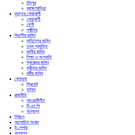
চাঁদপুর
ব্রাহ্মণবাড়িয়া
বৃহত্তর নোয়াখালী
নোয়াখালী
ফেনী
লক্ষ্মীপুর
বিভাগীয় জমিন
সাহিত্যের জমিন
তথ্য প্রযুক্তি
রমনীর জমিন
শিক্ষা ও সংস্কৃতি
স্বাস্থ্যের জমিন
ক্রীড়ার জমিন
ধর্মীয় জমিন
খেলাধুলা
ক্রিকেট
ফুটবল
রাজনীতি
আওয়ামীলীগ
বি এন পি
অন্যান্য
নির্বাচন
আলোচিত সংবাদ
ই-পেপার
অন্যান্য