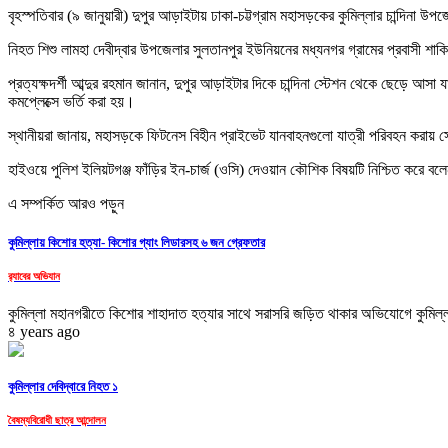
বৃহস্পতিবার (৯ জানুয়ারী) দুপুর আড়াইটায় ঢাকা-চট্টগ্রাম মহাসড়কের কুমিল্লার চান্দিনা উ
নিহত শিশু লামহা দেবীদ্বার উপজেলার সুলতানপুর ইউনিয়নের মধ্যনগর গ্রামের প্রবাসী
প্রত্যক্ষদর্শী আব্দুর রহমান জানান, দুপুর আড়াইটার দিকে চান্দিনা স্টেশন থেকে ছেড়ে 
কমপ্লেক্সে ভর্তি করা হয়।
স্থানীয়রা জানায়, মহাসড়কে ফিটনেস বিহীন প্রাইভেট যানবাহনগুলো যাত্রী পরিবহন কর
হাইওয়ে পুলিশ ইলিয়টগঞ্জ ফাঁড়ির ইন-চার্জ (ওসি) দেওয়ান কৌশিক বিষয়টি নিশ্চিত করে বল
এ সম্পর্কিত আরও পড়ুন
কুমিল্লায় কিশোর হত্যা- কিশোর গ্যাং লিডারসহ ৬ জন গ্রেফতার
র‌্যাবের অভিযান
কুমিল্লা মহানগরীতে কিশোর শাহাদাত হত্যার সাথে সরাসরি জড়িত থাকার অভিযোগে কুমিল্ল
৪ years ago
কুমিল্লার দেবিদ্বারে নিহত ১
বৈষম্যবিরোধী ছাত্র আন্দোলন