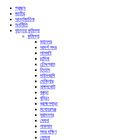
প্রচ্ছদ
জাতীয়
আর্ন্তজাতিক
অর্থনীতি
বৃহত্তর কুমিল্লা
কুমিল্লা
মহানগর
আদর্শ সদর
লালমাই
চান্দিনা
চৌদ্দগ্রাম
তিতাস
দাউদকান্দি
দেবিদ্বার
নাঙ্গলকোট
বরুড়া
বুড়িচং
ব্রাহ্মণপাড়া
মনোহরগঞ্জ
মুরাদনগর
মেঘনা
লাকসাম
সদর দক্ষিণ
হোমনা