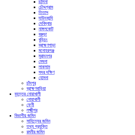
চান্দিনা
চৌদ্দগ্রাম
তিতাস
দাউদকান্দি
দেবিদ্বার
নাঙ্গলকোট
বরুড়া
বুড়িচং
ব্রাহ্মণপাড়া
মনোহরগঞ্জ
মুরাদনগর
মেঘনা
লাকসাম
সদর দক্ষিণ
হোমনা
চাঁদপুর
ব্রাহ্মণবাড়িয়া
বৃহত্তর নোয়াখালী
নোয়াখালী
ফেনী
লক্ষ্মীপুর
বিভাগীয় জমিন
সাহিত্যের জমিন
তথ্য প্রযুক্তি
রমনীর জমিন