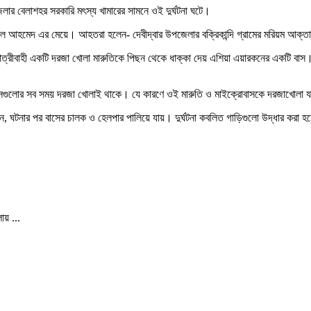
পজেলার বেলাশহর সরকারি মৎস্য খামারের সামনে ওই দুর্ঘটনা ঘটে।
 শাকিল আহমেদ এর মেয়ে। আহতরা হলেন- দেবীদ্বার উপজেলার বক্রিকান্দি গ্রামের মরিয়ম আ
আসা যাত্রীবাহী একটি দরজা খোলা মারুতিকে পিছন থেকে ধাক্কা দেয় এশিয়া এয়ারকনের একটি বা
ায় সেগুলোর সব সময় দরজা খোলাই থাকে। যে কারণে ওই মারুতি ও মাইক্রোবাসকে দরজাখোলা
েন, ঘটনার পর বাসের চালক ও হেলপার পালিয়ে যায়। দুর্ঘটনা কবলিত গাড়িগুলো উদ্ধার করা 
ায় ...