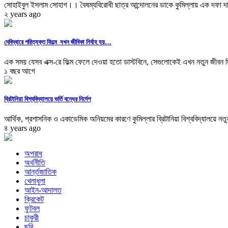
সোহাইবুল ইসলাম সোহাগ।। বৈষম্যবিরোধী ছাত্র আন্দোলনের ডাকে কুমিল্লায় এক দফা দাব
২ years ago
দেবিদ্বারে পরিত্যক্ত ফিল্মে যখন জীবিকা নির্বাহ হয়…
এক সময় যেসব এক্স-রে ফিল্ম ফেলে দেওয়া হতো ডাস্টবিনে, সেগুলোকেই এখন নতুন জীবন দি
১ বছর আগে
ব্রিটানিয়া বিশ্ববিদ্যালয়ে ভর্তি বন্ধের নির্দেশ
আর্থিক, প্রশাসনিক ও একাডেমিক অনিয়মের কারণে কুমিল্লার ব্রিটানিয়া বিশ্ববিদ্যালয়ে নতুন
৪ years ago
অপরাধ
অর্থনীতি
আর্ন্তজাতিক
খেলাধুলা
আইন-আদালত
ক্রিকেট
ফুটবল
চাকুরী
ছবি