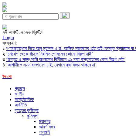
৭ই আগস্ট, ২০২৬ খ্রিস্টাব্দ
Login
সংস্করণ:
১
গণঅভ্যুত্থান নিয়ে আনু মুহাম্মদ ও ড. আসিফ নজরুলের পাল্টাপাল্টি ফেসবুক স্ট্যাটাসে যা
২
‘চর্মরোগ থেকে বাঁচতে নিয়মিত গোসলের কোনো বিকল্প নাই’
৩
‘উন্নত ও সমৃদ্ধশালী বাংলাদেশ বির্ণিমানে ৩১ দফা বাস্তবায়নের কোন বিকল্প নেই’
৪
‘আগামীতে এমন বাংলাদেশ চাই, যেখানে ফ্যাসিজম থাকবে না’
টক-শো
প্রচ্ছদ
জাতীয়
আর্ন্তজাতিক
অর্থনীতি
বৃহত্তর কুমিল্লা
কুমিল্লা
মহানগর
আদর্শ সদর
লালমাই