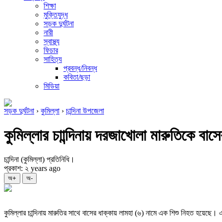
শিক্ষা
মুক্তিযুদ্ধ
সড়ক দুর্ঘটনা
নারী
স্বাস্থ্য
ফিচার
সাহিত্য
প্রবন্ধ/নিবন্ধ
কবিতা/ছড়া
মিডিয়া
সড়ক দুর্ঘটনা
›
কুমিল্লা
›
চান্দিনা উপজেলা
কুমিল্লার চাান্দিনায় দরজাখোলা মারুতিকে বাস
চান্দিনা (কুমিল্লা) প্রতিনিধি।
প্রকাশ: ২ years ago
অ+
অ-
কুমিল্লার চান্দিনায় মারুতির সাথে বাসের ধাক্কায় লামহা (৬) নামে এক শিশু নিহত হ