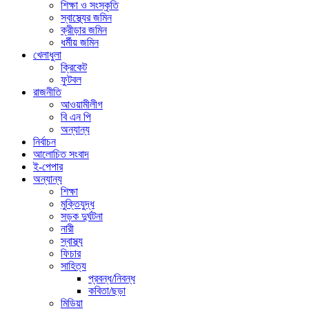
শিক্ষা ও সংস্কৃতি
স্বাস্থ্যের জমিন
ক্রীড়ার জমিন
ধর্মীয় জমিন
খেলাধুলা
ক্রিকেট
ফুটবল
রাজনীতি
আওয়ামীলীগ
বি এন পি
অন্যান্য
নির্বাচন
আলোচিত সংবাদ
ই-পেপার
অন্যান্য
শিক্ষা
মুক্তিযুদ্ধ
সড়ক দুর্ঘটনা
নারী
স্বাস্থ্য
ফিচার
সাহিত্য
প্রবন্ধ/নিবন্ধ
কবিতা/ছড়া
মিডিয়া