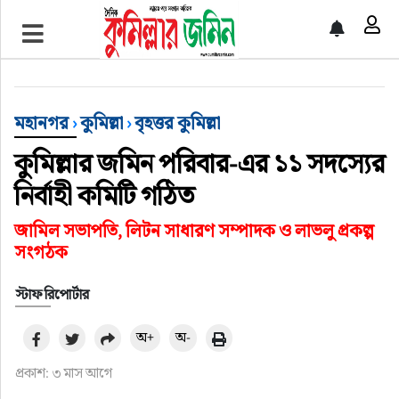
প্রচ্ছদ
জাতীয়
মহানগর
›
কুমিল্লা
›
বৃহত্তর কুমিল্লা
আর্ন্তজাতিক
কুমিল্লার জমিন পরিবার-এর ১১ সদস্যের
নির্বাহী কমিটি গঠিত
অর্থনীতি
জামিল সভাপতি, লিটন সাধারণ সম্পাদক ও লাভলু প্রকল্প
বৃহত্তর কুমিল্লা
সংগঠক
স্টাফ রিপোর্টার
বৃহত্তর নোয়াখালী
অ+
অ-
বিভাগীয় জমিন
প্রকাশ: ৩ মাস আগে
খেলাধুলা