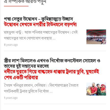
এ সম্পর্কিত আরও পড়ুন
পদ্মা সেতুর উদ্বোধন – কুমিল্লাজুড়ে উচ্ছাস
উদ্বোধন দেখতে নগরীর টাউনহলে বড়পর্দা
মাহফুজ নান্টু : আজ শনিবার পদ্মাসেতুর উদ্বোধন। সেই
পদ্মাসেতুর সাথে যোগাযোগ ব্যবস্থায় ...
৪ years ago
স্ত্রীর লাশ মিললেও এখনও নিখোঁজ কনস্টেবল সোহেল ও
তাদের দুই সন্তানের মরদেহ
নদীতে ঘুরতে গিয়ে বাল্কহেড ধাক্কায় ট্রলার ডুবি, মুহুর্তেই
শেষ একটি পরিবার
সৈয়দ খলিলুর রহমান, দেবিদ্বার।। কিশোরগঞ্জের ভৈরবে
পর্যটকবাহী ট্রলার ডুবিতে নিখোঁজ ...
২ years ago