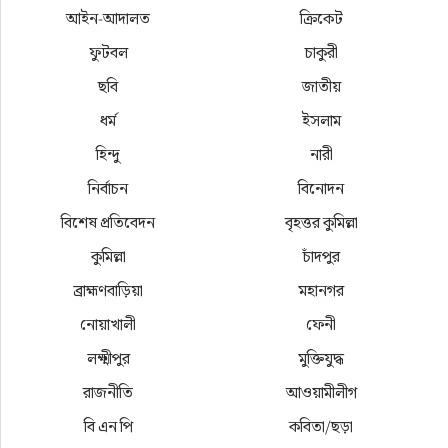
আইন-আদালত
ক্রিকেট
ফুটবল
চাকুরী
ছবি
জাতীয়
ধর্ম
ইসলাম
হিন্দু
নারী
নির্বাচন
বিনোদন
বিশেষ প্রতিবেদন
বৃহত্তর কুমিল্লা
কুমিল্লা
চাঁদপুর
ব্রাহ্মণবাড়িয়া
মহানগর
নোয়াখালী
ফেনী
লক্ষ্মীপুর
মুক্তিযুদ্ধ
রাজনীতি
আওয়ামীলীগ
বি এন পি
কবিতা/ছড়া