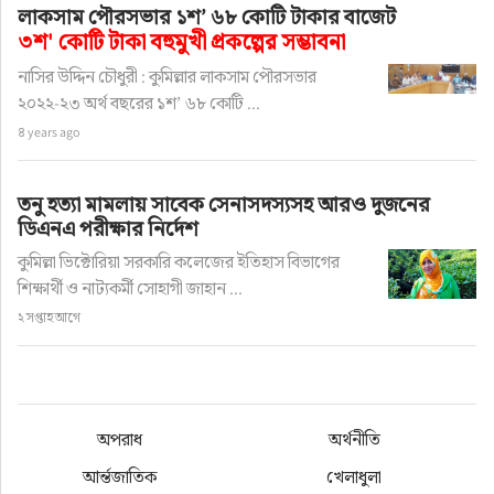
লাকসাম পৌরসভার ১শ’ ৬৮ কোটি টাকার বাজেট
৩শ' কোটি টাকা বহুমুখী প্রকল্পের সম্ভাবনা
নাসির উদ্দিন চৌধুরী : কুমিল্লার লাকসাম পৌরসভার
২০২২-২৩ অর্থ বছরের ১শ’ ৬৮ কোটি ...
৪ years ago
তনু হত্যা মামলায় সাবেক সেনাসদস্যসহ আরও দুজনের
ডিএনএ পরীক্ষার নির্দেশ
কুমিল্লা ভিক্টোরিয়া সরকারি কলেজের ইতিহাস বিভাগের
শিক্ষার্থী ও নাট্যকর্মী সোহাগী জাহান ...
২ সপ্তাহ আগে
অপরাধ
অর্থনীতি
আর্ন্তজাতিক
খেলাধুলা