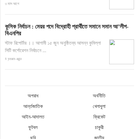
৩ মাস আগে
কুসিক নির্বাচন : মেয়র পদে বিদ্রোহী প্রার্থীতে সমানে সমান আ’লীগ-
বিএনপির
স্টাফ রিপোর্টার ।। আগামী ১৫ জুন অনুষ্ঠিতব্য আসন্ন কুমিল্লা
সিটি কর্পোরেশন নির্বাচনে ...
৪ years ago
অপরাধ
অর্থনীতি
আর্ন্তজাতিক
খেলাধুলা
আইন-আদালত
ক্রিকেট
ফুটবল
চাকুরী
ছবি
জাতীয়