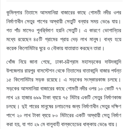
কুমিল্লার তিতাসে আসমানিয়া বাজারের কাছে গোমতী নদীর ওপর 
রাজনীতি
নির্মাণাধীন সেতুর পাশের অস্থায়ী সেতুটি বন্যার সময় ভেঙে যায়। 
নির্বাচন
গত পাঁচ মাসেও পুনর্র্নিমাণ হয়নি সেতুটি। এ কারণে ভোগান্তির 
মধ্যে রয়েছেন ৪৫টি গ্রামের প্রায় দেড় লাখ মানুষ। বাধ্য হয়ে 
আলোচিত সংবাদ
কয়েক কিলোমিটার ঘুরে ও নৌকায় যাতায়াত করছেন তারা।
ই-পেপার
খোঁজ নিয়ে জানা গেছে, ঢাকা-চট্টগ্রাম মহাসড়কের দাউদকান্দি 
উপজেলার রায়পুর বাসস্টেশন থেকে তিতাসের বাতাকান্দি বাজার পর্যন্ত 
অন্যান্য
১৫ কিলোমিটার সড়ক রয়েছে। এ সড়কের সংস্কারকাজ চলছে। 
সড়কের আসমানিয়া বাজারের কাছে গোমতী নদীর ওপর ১০ কোটি ৭৭ 
লাখ ২৪ হাজার ৬৯৯ টাকা ব্যয়ে ৭৫ মিটার একটি সেতুর নির্মাণকাজ 
চলছে। দুই পারের মানুষের চলাচলের জন্য নির্মাণাধীন সেতুর দক্ষিণ 
পাশে ২০ লাখ টাকা ব্যয়ে ৮০ মিটারের একটি অস্থায়ী সেতু নির্মাণ 
করা হয়, যা গত ২৯ মে বালুবাহী বাল্কহেডের ধাক্কায় ভেঙে যায়।