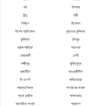
ধর্ম
ইসলাম
হিন্দু
নারী
নির্বাচন
বিনোদন
বিশেষ প্রতিবেদন
বৃহত্তর কুমিল্লা
কুমিল্লা
চাঁদপুর
ব্রাহ্মণবাড়িয়া
মহানগর
নোয়াখালী
ফেনী
লক্ষ্মীপুর
মুক্তিযুদ্ধ
রাজনীতি
আওয়ামীলীগ
বি এন পি
কবিতা/ছড়া
প্রবন্ধ/নিবন্ধ
সংগঠনের সংবাদ
সড়ক দুর্ঘটনা
সাক্ষাৎকার
আলোচিত সংবাদ
সারাদেশ