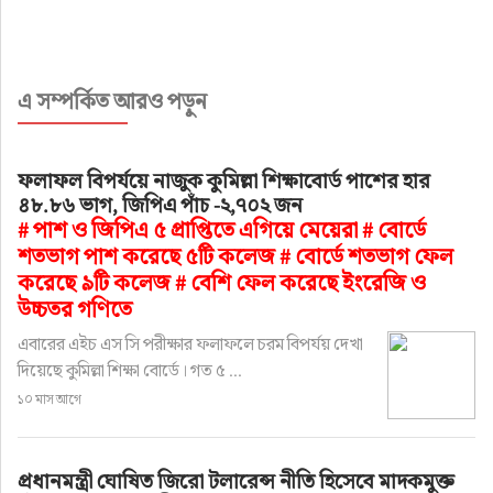
এ সম্পর্কিত আরও পড়ুন
ফলাফল বিপর্যয়ে নাজুক কুমিল্লা শিক্ষাবোর্ড পাশের হার
৪৮.৮৬ ভাগ, জিপিএ পাঁচ -২,৭০২ জন
# পাশ ও জিপিএ ৫ প্রাপ্তিতে এগিয়ে মেয়েরা # বোর্ডে
শতভাগ পাশ করেছে ৫টি কলেজ # বোর্ডে শতভাগ ফেল
করেছে ৯টি কলেজ # বেশি ফেল করেছে ইংরেজি ও
উচ্চতর গণিতে
এবারের এইচ এস সি পরীক্ষার ফলাফলে চরম বিপর্যয় দেখা
দিয়েছে কুমিল্লা শিক্ষা বোর্ডে। গত ৫ ...
১০ মাস আগে
প্রধানমন্ত্রী ঘোষিত জিরো টলারেন্স নীতি হিসেবে মাদকমুক্ত