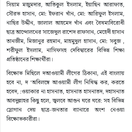
সিয়াম মজুমদার, আতিকুল ইসলাম, ইয়াছিন আরাফাত, 
সৌরভ হাসান, মো: ইফরান খাঁন, মো: আরিফুল ইসলাম, 
নাছির উদ্দীন, জালাল আহমেদ খাঁন এবং বৈষম্যবিরোধী 
ছাত্র আন্দোলনের সাজেদুল রাশেদ রাফসান, মেহেদী হাসান 
তানজীম, মিজানুর রহমান, মাহমুদুল হাসান, মো: সবুজ , 
শরীফুল ইসলাম, নাসিফসহ দেবিদ্বারের বিভিন্ন শিক্ষা 
প্রতিষ্ঠানের শিক্ষার্থীরা।
বিক্ষোভ মিছিলে দআওয়ামী লীগের ঠিকানা, এই বাংলায় 
হবে না, দ ‘অবিলম্বে আওয়ামী লীগ নিষিদ্ধ কর, করতে 
হবেদ, :ওয়াকার না হাসনাত, হাসনাত হাসনাতদ, দহাসনাত 
আবদুল্লাহর কিছু হলে, জ্বলবে আগুন ঘরে ঘরে: সহ বিভিন্ন 
স্লোগান দেয় ছাত্র–জনতার ব্যানারে অংশ নেওয়া 
বিক্ষোভকারীরা।