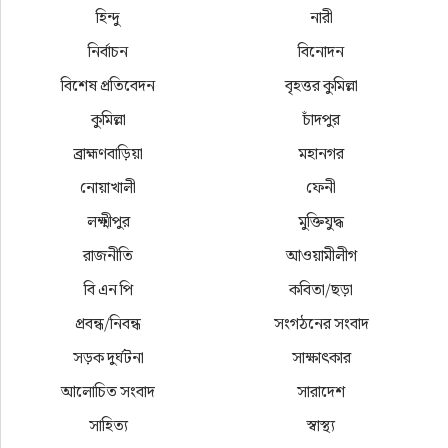
হিন্দু
নারী
নির্বাচন
বিনোদন
বিশেষ প্রতিবেদন
বৃহত্তর কুমিল্লা
কুমিল্লা
চাঁদপুর
ব্রাহ্মণবাড়িয়া
মহানগর
নোয়াখালী
ফেনী
লক্ষ্মীপুর
মুক্তিযুদ্ধ
রাজনীতি
আওয়ামীলীগ
বি এন পি
কবিতা/ছড়া
প্রবন্ধ/নিবন্ধ
সংগঠনের সংবাদ
সড়ক দুর্ঘটনা
সাক্ষাৎকার
আলোচিত সংবাদ
সারাদেশ
সাহিত্য
স্বাস্থ্য