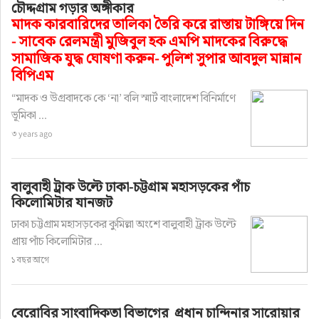
চৌদ্দগ্রাম গড়ার অঙ্গীকার
মাদক কারবারিদের তালিকা তৈরি করে রাস্তায় টাঙ্গিয়ে দিন
- সাবেক রেলমন্ত্রী মুজিবুল হক এমপি মাদকের বিরুদ্ধে
সামাজিক যুদ্ধ ঘোষণা করুন- পুলিশ সুপার আবদুল মান্নান
বিপিএম
“মাদক ও উগ্রবাদকে কে ‘না‌‌‍’ বলি স্মার্ট বাংলাদেশ বিনির্মাণে
ভূমিকা ...
৩ years ago
বালুবাহী ট্রাক উল্টে ঢাকা-চট্টগ্রাম মহাসড়কের পাঁচ
কিলোমিটার যানজট
ঢাকা চট্টগ্রাম মহাসড়কের কুমিল্লা অংশে বালুবাহী ট্রাক উল্টে
প্রায় পাঁচ কিলোমিটার ...
১ বছর আগে
বেরোবির সাংবাদিকতা বিভাগের প্রধান চান্দিনার সারোয়ার