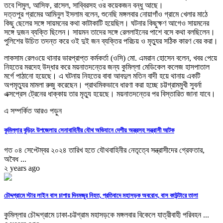
তবে শিমুল, আসিফ, রাসেল, সাব্বিরসহ ওর কয়েকজন বন্ধু আছে।
দত্তপুর গ্রামের আমিনুল ইসলাম বলেন, শুনেছি মঙ্গলবার নোয়াগাঁও গ্রামে খেলার মাঠে
কিছু ছেলের সঙ্গে সায়মনের কথা কাটাকাটি হয়েছিল। ঘটনার কিছুক্ষণ আগেও সায়মনের
সঙ্গে দুজন ব্যক্তি ছিলেন। সায়মন তাদের সঙ্গে রেললাইনের পাশে বসে কথা বলছিলেন।
পুলিশের উচিত তদন্ত করে ওই দুই জন ব্যক্তির পরিচয় ও মৃত্যুর সঠিক কারণ বের করা।
লাকসাম রেলওয়ে থানার ভারপ্রাপ্ত কর্মকর্তা (ওসি) মো. এমরান হোসেন বলেন, খবর পেয়ে
নিহতের মরদেহ উদ্ধার করে ময়নাতদন্তের জন্য কুমিল্লা মেডিকেল কলেজ হাসপাতাল
মর্গে পাঠানো হয়েছে। এ ঘটনায় নিহতের বাবা আবদুল মতিন বাদী হয়ে থানায় একটি
অপমৃত্যুর মামলা রুজু করেছেন। প্রাথমিকভাবে ধারণা করা হচ্ছে চট্টগ্রামমুখী সুবর্না
এক্সপ্রেস ট্রেনের ধাক্কায় তার মৃত্যু হয়েছে। ময়নাতদন্তের পর বিস্তারিত জানা যাবে।
এ সম্পর্কিত আরও পড়ুন
কুমিল্লার বুড়িচং উপজেলায় সেনাবাহিনীর যৌথ অভিযানে দেশীয় অস্ত্রসহ সন্ত্রাসী আটক
গত ০৪ সেপ্টেম্বর ২০২৪ তারিখ হতে যৌথবাহিনীর নেতৃত্বে সন্ত্রাসীদের গ্রেফতার,
অবৈধ ...
২ years ago
চৌদ্দগ্রামে স্টার লাইন বাস চাপায় দিনমজুর নিহত, প্রতিবাদে মহাসড়ক অবরোধ, বাস কাউন্টারে তালা
কুমিল্লার চৌদ্দগ্রামে ঢাকা-চট্টগ্রাম মহাসড়কে মঙ্গলবার বিকেলে যাত্রীবাহী পরিবহন ...