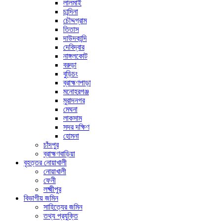
লালমাই
চান্দিনা
চৌদ্দগ্রাম
তিতাস
দাউদকান্দি
দেবিদ্বার
নাঙ্গলকোট
বরুড়া
বুড়িচং
ব্রাহ্মণপাড়া
মনোহরগঞ্জ
মুরাদনগর
মেঘনা
লাকসাম
সদর দক্ষিণ
হোমনা
চাঁদপুর
ব্রাহ্মণবাড়িয়া
বৃহত্তর নোয়াখালী
নোয়াখালী
ফেনী
লক্ষ্মীপুর
বিভাগীয় জমিন
সাহিত্যের জমিন
তথ্য প্রযুক্তি