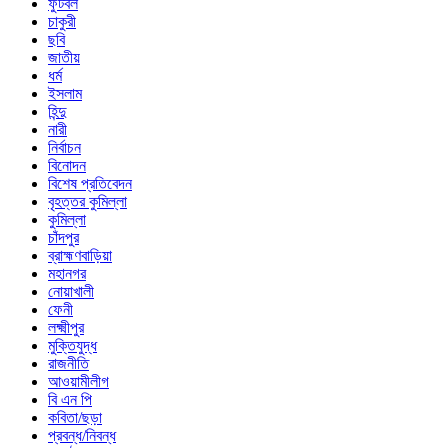
ফুটবল
চাকুরী
ছবি
জাতীয়
ধর্ম
ইসলাম
হিন্দু
নারী
নির্বাচন
বিনোদন
বিশেষ প্রতিবেদন
বৃহত্তর কুমিল্লা
কুমিল্লা
চাঁদপুর
ব্রাহ্মণবাড়িয়া
মহানগর
নোয়াখালী
ফেনী
লক্ষ্মীপুর
মুক্তিযুদ্ধ
রাজনীতি
আওয়ামীলীগ
বি এন পি
কবিতা/ছড়া
প্রবন্ধ/নিবন্ধ