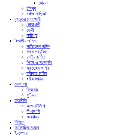
হোমনা
চাঁদপুর
ব্রাহ্মণবাড়িয়া
বৃহত্তর নোয়াখালী
নোয়াখালী
ফেনী
লক্ষ্মীপুর
বিভাগীয় জমিন
সাহিত্যের জমিন
তথ্য প্রযুক্তি
রমনীর জমিন
শিক্ষা ও সংস্কৃতি
স্বাস্থ্যের জমিন
ক্রীড়ার জমিন
ধর্মীয় জমিন
খেলাধুলা
ক্রিকেট
ফুটবল
রাজনীতি
আওয়ামীলীগ
বি এন পি
অন্যান্য
নির্বাচন
আলোচিত সংবাদ
ই-পেপার