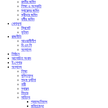
রমনীর জমিন
শিক্ষা ও সংস্কৃতি
স্বাস্থ্যের জমিন
ক্রীড়ার জমিন
ধর্মীয় জমিন
খেলাধুলা
ক্রিকেট
ফুটবল
রাজনীতি
আওয়ামীলীগ
বি এন পি
অন্যান্য
নির্বাচন
আলোচিত সংবাদ
ই-পেপার
অন্যান্য
শিক্ষা
মুক্তিযুদ্ধ
সড়ক দুর্ঘটনা
নারী
স্বাস্থ্য
ফিচার
সাহিত্য
প্রবন্ধ/নিবন্ধ
কবিতা/ছড়া