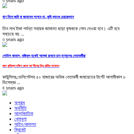
৩ years ago
ঋণ নিতে জমি বা জামানত লাগবে না–কৃষি ব্যাংক চেয়ারম্যান
তিন লাখ টাকা পর্যন্ত সহায়ক জামানত ছাড়া কৃষককে লোন দেওয়া হবে। এটি হবে
সবচেয়ে বড় ...
৩ years ago
লোটাস কামাল- মজিবুল হকেই আস্থা রাখতে চান তৃণমুলের নেতাকর্মীরা
কাল কুমিল্লা দক্ষিণ জেলা আ’লীগের ত্রি-বার্ষিক সম্মেলন
কাউন্সিলর,ডেলিগেটসহ ৫০ হাজারের অধিক নেতাকর্মী জমায়েতের টার্গেট আগামীকাল ৮
ডিসেম্বর ...
৪ years ago
অপরাধ
অর্থনীতি
আর্ন্তজাতিক
খেলাধুলা
আইন-আদালত
ক্রিকেট