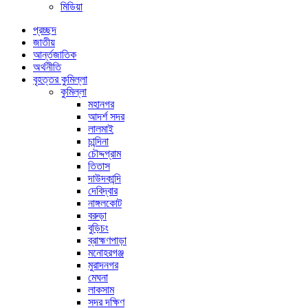
মিডিয়া
প্রচ্ছদ
জাতীয়
আর্ন্তজাতিক
অর্থনীতি
বৃহত্তর কুমিল্লা
কুমিল্লা
মহানগর
আদর্শ সদর
লালমাই
চান্দিনা
চৌদ্দগ্রাম
তিতাস
দাউদকান্দি
দেবিদ্বার
নাঙ্গলকোট
বরুড়া
বুড়িচং
ব্রাহ্মণপাড়া
মনোহরগঞ্জ
মুরাদনগর
মেঘনা
লাকসাম
সদর দক্ষিণ