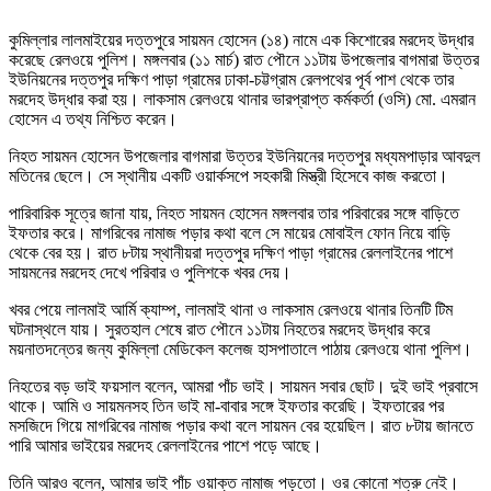
কুমিল্লার লালমাইয়ের দত্তপুরে সায়মন হোসেন (১৪) নামে এক কিশোরের মরদেহ উদ্ধার
করেছে রেলওয়ে পুলিশ। মঙ্গলবার (১১ মার্চ) রাত পৌনে ১১টায় উপজেলার বাগমারা উত্তর
ইউনিয়নের দত্তপুর দক্ষিণ পাড়া গ্রামের ঢাকা-চট্টগ্রাম রেলপথের পূর্ব পাশ থেকে তার
মরদেহ উদ্ধার করা হয়। লাকসাম রেলওয়ে থানার ভারপ্রাপ্ত কর্মকর্তা (ওসি) মো. এমরান
হোসেন এ তথ্য নিশ্চিত করেন।
নিহত সায়মন হোসেন উপজেলার বাগমারা উত্তর ইউনিয়নের দত্তপুর মধ্যমপাড়ার আবদুল
মতিনের ছেলে। সে স্থানীয় একটি ওয়ার্কসপে সহকারী মিস্ত্রী হিসেবে কাজ করতো।
পারিবারিক সূত্রে জানা যায়, নিহত সায়মন হোসেন মঙ্গলবার তার পরিবারের সঙ্গে বাড়িতে
ইফতার করে। মাগরিবের নামাজ পড়ার কথা বলে সে মায়ের মোবাইল ফোন নিয়ে বাড়ি
থেকে বের হয়। রাত ৮টায় স্থানীয়রা দত্তপুর দক্ষিণ পাড়া গ্রামের রেললাইনের পাশে
সায়মনের মরদেহ দেখে পরিবার ও পুলিশকে খবর দেয়।
খবর পেয়ে লালমাই আর্মি ক্যাম্প, লালমাই থানা ও লাকসাম রেলওয়ে থানার তিনটি টিম
ঘটনাস্থলে যায়। সুরতহাল শেষে রাত পৌনে ১১টায় নিহতের মরদেহ উদ্ধার করে
ময়নাতদন্তের জন্য কুমিল্লা মেডিকেল কলেজ হাসপাতালে পাঠায় রেলওয়ে থানা পুলিশ।
নিহতের বড় ভাই ফয়সাল বলেন, আমরা পাঁচ ভাই। সায়মন সবার ছোট। দুই ভাই প্রবাসে
থাকে। আমি ও সায়মনসহ তিন ভাই মা-বাবার সঙ্গে ইফতার করেছি। ইফতারের পর
মসজিদে গিয়ে মাগরিবের নামাজ পড়ার কথা বলে সায়মন বের হয়েছিল। রাত ৮টায় জানতে
পারি আমার ভাইয়ের মরদেহ রেললাইনের পাশে পড়ে আছে।
তিনি আরও বলেন, আমার ভাই পাঁচ ওয়াক্ত নামাজ পড়তো। ওর কোনো শত্রু নেই।