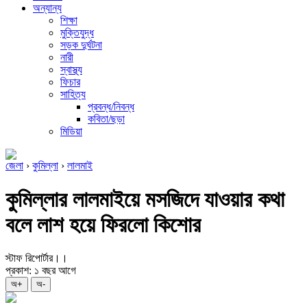
অন্যান্য
শিক্ষা
মুক্তিযুদ্ধ
সড়ক দুর্ঘটনা
নারী
স্বাস্থ্য
ফিচার
সাহিত্য
প্রবন্ধ/নিবন্ধ
কবিতা/ছড়া
মিডিয়া
জেলা
›
কুমিল্লা
›
লালমাই
কুমিল্লার লালমাইয়ে মসজিদে যাওয়ার কথা
বলে লাশ হয়ে ফিরলো কিশোর
স্টাফ রিপোর্টার।।
প্রকাশ: ১ বছর আগে
অ+
অ-