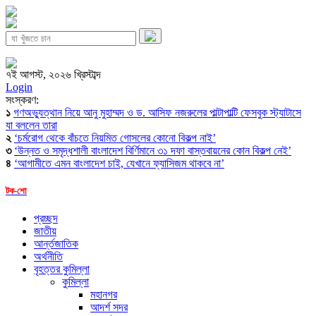
৭ই আগস্ট, ২০২৬ খ্রিস্টাব্দ
Login
সংস্করণ:
১
গণঅভ্যুত্থান নিয়ে আনু মুহাম্মদ ও ড. আসিফ নজরুলের পাল্টাপাল্টি ফেসবুক স্ট্যাটাসে
যা বললেন তারা
২
‘চর্মরোগ থেকে বাঁচতে নিয়মিত গোসলের কোনো বিকল্প নাই’
৩
‘উন্নত ও সমৃদ্ধশালী বাংলাদেশ বির্ণিমানে ৩১ দফা বাস্তবায়নের কোন বিকল্প নেই’
৪
‘আগামীতে এমন বাংলাদেশ চাই, যেখানে ফ্যাসিজম থাকবে না’
টক-শো
প্রচ্ছদ
জাতীয়
আর্ন্তজাতিক
অর্থনীতি
বৃহত্তর কুমিল্লা
কুমিল্লা
মহানগর
আদর্শ সদর