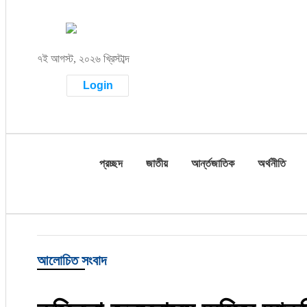
প্রচ্ছদ
৭ই আগস্ট, ২০২৬ খ্রিস্টাব্দ
জাতীয়
Login
আর্ন্তজাতিক
অর্থনীতি
প্রচ্ছদ
জাতীয়
আর্ন্তজাতিক
অর্থনীতি
বৃহত্তর কুমিল্লা
বৃহত্তর নোয়াখালী
বিভাগীয় জমিন
আলোচিত সংবাদ
খেলাধুলা