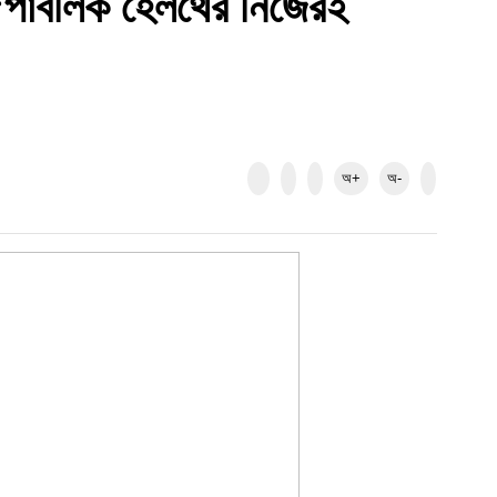
- ‘পাবলিক হেলথের নিজেরই
অ+
অ-