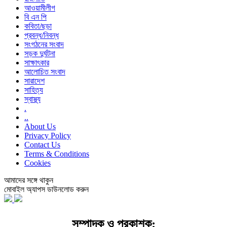
আওয়ামীলীগ
বি এন পি
কবিতা/ছড়া
প্রবন্ধ/নিবন্ধ
সংগঠনের সংবাদ
সড়ক দুর্ঘটনা
সাক্ষাৎকার
আলোচিত সংবাদ
সারাদেশ
সাহিত্য
স্বাস্থ্য
.
..
About Us
Privacy Policy
Contact Us
Terms & Conditions
Cookies
আমাদের সঙ্গে থাকুন
মোবাইল অ্যাপস ডাউনলোড করুন
সম্পাদক ও প্রকাশক: