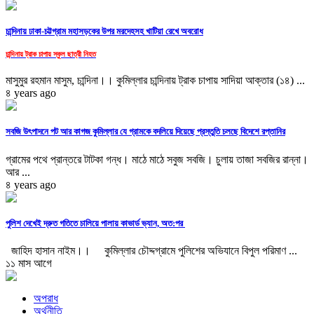
চান্দিনায় ঢাকা-চট্টগ্রাম মহাসড়কের উপর মরদেহসহ খাটিয়া রেখে অবরোধ
চান্দিনায় ট্রাক চাপায় স্কুল ছাত্রী নিহত
মাসুমুর রহমান মাসুম, চান্দিনা।। কুমিল্লার চান্দিনায় ট্রাক চাপায় সাদিয়া আক্তার (১৪) ...
৪ years ago
সবজি উৎপাদনে পট আর কাগজ কুমিল্লার যে গ্রামকে বদলিয়ে দিয়েছে প্রস্তুতি চলছে বিদেশে রপ্তানির
গ্রামের পথে প্রান্তরে টাটকা গন্ধ। মাঠে মাঠে সবুজ সবজি। চুলায় তাজা সবজির রান্না।
আর ...
৪ years ago
পুলিশ দেখেই দ্রুত গতিতে চালিয়ে পালায় কাভার্ড ভ্যান, অত:পর
জাহিদ হাসান নাইম।। কুমিল্লার চৌদ্দগ্রামে পুলিশের অভিযানে বিপুল পরিমাণ ...
১১ মাস আগে
অপরাধ
অর্থনীতি