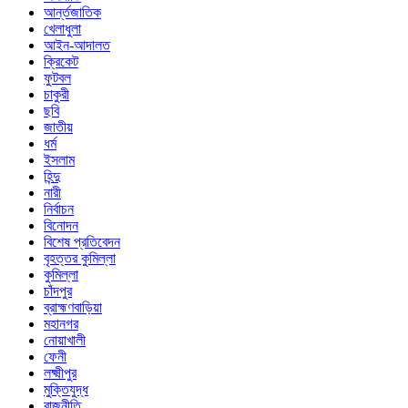
আর্ন্তজাতিক
খেলাধুলা
আইন-আদালত
ক্রিকেট
ফুটবল
চাকুরী
ছবি
জাতীয়
ধর্ম
ইসলাম
হিন্দু
নারী
নির্বাচন
বিনোদন
বিশেষ প্রতিবেদন
বৃহত্তর কুমিল্লা
কুমিল্লা
চাঁদপুর
ব্রাহ্মণবাড়িয়া
মহানগর
নোয়াখালী
ফেনী
লক্ষ্মীপুর
মুক্তিযুদ্ধ
রাজনীতি