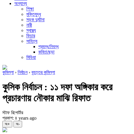
অন্যান্য
শিক্ষা
মুক্তিযুদ্ধ
সড়ক দুর্ঘটনা
নারী
স্বাস্থ্য
ফিচার
সাহিত্য
প্রবন্ধ/নিবন্ধ
কবিতা/ছড়া
মিডিয়া
কুমিল্লা
›
নির্বাচন
›
বৃহত্তর কুমিল্লা
কুসিক নির্বাচন : ১১ দফা অঙ্গিকার করে
প্রচারণায় নৌকার মাঝি রিফাত
স্টাফ রিপোর্টার
প্রকাশ: ৪ years ago
অ+
অ-