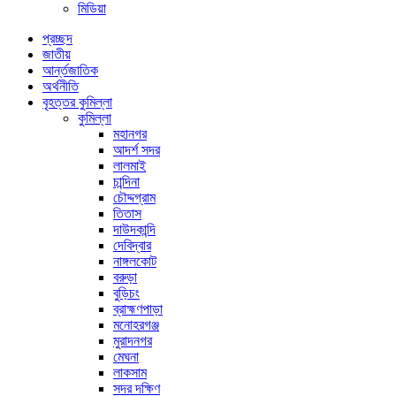
মিডিয়া
প্রচ্ছদ
জাতীয়
আর্ন্তজাতিক
অর্থনীতি
বৃহত্তর কুমিল্লা
কুমিল্লা
মহানগর
আদর্শ সদর
লালমাই
চান্দিনা
চৌদ্দগ্রাম
তিতাস
দাউদকান্দি
দেবিদ্বার
নাঙ্গলকোট
বরুড়া
বুড়িচং
ব্রাহ্মণপাড়া
মনোহরগঞ্জ
মুরাদনগর
মেঘনা
লাকসাম
সদর দক্ষিণ