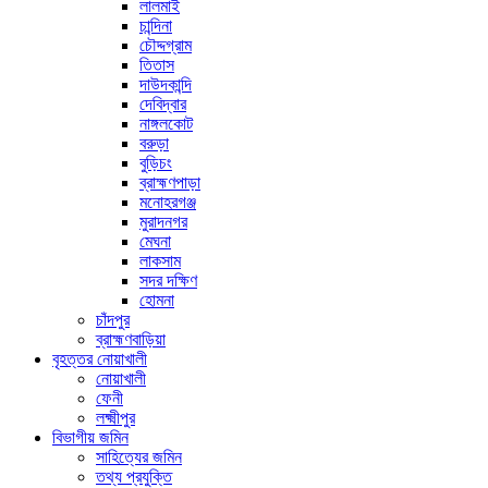
লালমাই
চান্দিনা
চৌদ্দগ্রাম
তিতাস
দাউদকান্দি
দেবিদ্বার
নাঙ্গলকোট
বরুড়া
বুড়িচং
ব্রাহ্মণপাড়া
মনোহরগঞ্জ
মুরাদনগর
মেঘনা
লাকসাম
সদর দক্ষিণ
হোমনা
চাঁদপুর
ব্রাহ্মণবাড়িয়া
বৃহত্তর নোয়াখালী
নোয়াখালী
ফেনী
লক্ষ্মীপুর
বিভাগীয় জমিন
সাহিত্যের জমিন
তথ্য প্রযুক্তি