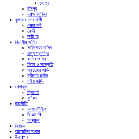
হোমনা
চাঁদপুর
ব্রাহ্মণবাড়িয়া
বৃহত্তর নোয়াখালী
নোয়াখালী
ফেনী
লক্ষ্মীপুর
বিভাগীয় জমিন
সাহিত্যের জমিন
তথ্য প্রযুক্তি
রমনীর জমিন
শিক্ষা ও সংস্কৃতি
স্বাস্থ্যের জমিন
ক্রীড়ার জমিন
ধর্মীয় জমিন
খেলাধুলা
ক্রিকেট
ফুটবল
রাজনীতি
আওয়ামীলীগ
বি এন পি
অন্যান্য
নির্বাচন
আলোচিত সংবাদ
ই-পেপার