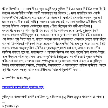
স্টাফ রিপোর্টার ।। আগামী ১৫ জুন অনুষ্ঠিতব্য কুসিক নির্বাচনে মেয়র নির্বাচিত হলে কি কি
করবেন আওয়ামীলীগ দলীয় প্রার্থী আরফানুল হক রিফাত ১১ দফা সম্বলিত তার একটি
লিফলেট তিনি ভোটারদের ঘরে ঘরে পৌঁছে দিচ্ছেন। এভাবেই সোমবার সকালে প্রচারণা
শুরু করছেন নৌকার এই মাঝি। মঙ্গলবার ভোর থেকেই ১১ দফা সংবলিত এই লিফলেট
নগরের বিভিন্ন এলাকার ভোটারদের কাছে পৌঁছে দিচ্ছেন তাঁর কর্মী-সমর্থকেরা।
নগরবাসীর কাছে আ’লীগ প্রার্থী রিফাতের লিখিত অঙ্গীকার গুলো হলো, কুমিল্লা সিটি
করপোরেশনকে দুর্নীতিমুক্ত করা, ভবনের নকশা অনুমোদনে সরকারি ফির বাইরে মেয়রকে
এক টাকাও ঘুষ দিতে হবে না, বহুতল ভবনের নকশা অনুমোদনে মেয়রকে কোনো ফ্ল্যাট দিতে
হবে না, ঠিকাদারেরা কার্যাদেশ নিতে মেয়রকে ‘পারসেনটেজ’ হিসেবে ঘুষ দিতে হবে না, সিটি
করপোরেশনের অভ্যন্তরীণ দুর্নীতির শ্বেতপত্র প্রকাশ করা হবে, নগর ভবনকে দলীয়
কার্যালয় বানানো হবে না, জলাবদ্ধতা ও যানজট নিরসন করা হবে, করের টাকা সততা-নিষ্ঠার
সঙ্গে উন্নয়ন কাজে ব্যয় করা হবে, অগ্রাধিকার ভিত্তিতে সব পর্যায়ের উন্নয়ন কর্মকান্ড
পরিচালনা করা হবে, মেয়রের দরজা গণমানুষের জন্য সবসময় খোলা থাকবে এবং কুমিল্লা
বিভাগ বাস্তবায়নসহ সন্ত্রাস, চাঁদাবাজি, উত্ত্যক্ততা ও মাদকমুক্ত শান্তির কুমিল্লা গড়তে
স্থানীয় সংসদ সদস্য আ ক ম বাহাউদ্দিনের ‘হাত শক্তিশালী’ করা।
এ সম্পর্কিত আরও পড়ুন
নাঙ্গলকোটে বালতির পানিতে ডুবে শিশুর মৃত্যু!
কুমিল্লার নাঙ্গলকোটে বালতির পানিতে ডুবে মিনহাজ (১) শিশুর মৃত্যুর খবর পাওয়া গেছে।
...
৩ years ago