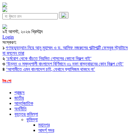
৯ই আগস্ট, ২০২৬ খ্রিস্টাব্দ
Login
সংস্করণ:
১
গণঅভ্যুত্থান নিয়ে আনু মুহাম্মদ ও ড. আসিফ নজরুলের পাল্টাপাল্টি ফেসবুক স্ট্যাটাসে
যা বললেন তারা
২
‘চর্মরোগ থেকে বাঁচতে নিয়মিত গোসলের কোনো বিকল্প নাই’
৩
‘উন্নত ও সমৃদ্ধশালী বাংলাদেশ বির্ণিমানে ৩১ দফা বাস্তবায়নের কোন বিকল্প নেই’
৪
‘আগামীতে এমন বাংলাদেশ চাই, যেখানে ফ্যাসিজম থাকবে না’
টক-শো
প্রচ্ছদ
জাতীয়
আর্ন্তজাতিক
অর্থনীতি
বৃহত্তর কুমিল্লা
কুমিল্লা
মহানগর
আদর্শ সদর