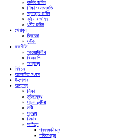
রমনীর জমিন
শিক্ষা ও সংস্কৃতি
স্বাস্থ্যের জমিন
ক্রীড়ার জমিন
ধর্মীয় জমিন
খেলাধুলা
ক্রিকেট
ফুটবল
রাজনীতি
আওয়ামীলীগ
বি এন পি
অন্যান্য
নির্বাচন
আলোচিত সংবাদ
ই-পেপার
অন্যান্য
শিক্ষা
মুক্তিযুদ্ধ
সড়ক দুর্ঘটনা
নারী
স্বাস্থ্য
ফিচার
সাহিত্য
প্রবন্ধ/নিবন্ধ
কবিতা/ছড়া