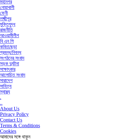
মহানগর
নোয়াখালী
ফেনী
লক্ষ্মীপুর
মুক্তিযুদ্ধ
রাজনীতি
আওয়ামীলীগ
বি এন পি
কবিতা/ছড়া
প্রবন্ধ/নিবন্ধ
সংগঠনের সংবাদ
সড়ক দুর্ঘটনা
সাক্ষাৎকার
আলোচিত সংবাদ
সারাদেশ
সাহিত্য
স্বাস্থ্য
.
..
About Us
Privacy Policy
Contact Us
Terms & Conditions
Cookies
আমাদের সঙ্গে থাকুন