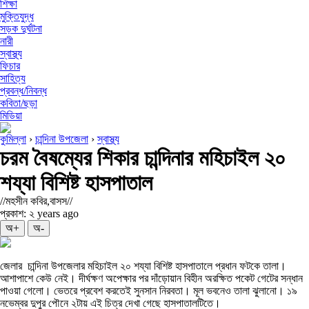
শিক্ষা
মুক্তিযুদ্ধ
সড়ক দুর্ঘটনা
নারী
স্বাস্থ্য
ফিচার
সাহিত্য
প্রবন্ধ/নিবন্ধ
কবিতা/ছড়া
মিডিয়া
কুমিল্লা
›
চান্দিনা উপজেলা
›
স্বাস্থ্য
চরম বৈষম্যের শিকার চান্দিনার মহিচাইল ২০
শয্যা বিশিষ্ট হাসপাতাল
//মহসীন কবির,বাসস//
প্রকাশ: ২ years ago
অ+
অ-
জেলার চান্দিনা উপজেলার মহিচাইল ২০ শয্যা বিশিষ্ট হাসপাতালে প্রধান ফটকে তালা।
আশাপাশে কেউ নেই। দীর্ঘক্ষণ অপেক্ষার পর দাঁড়োয়ান বিহীন অরক্ষিত পকেট গেটের সন্ধান
পাওয়া গেলো। ভেতরে প্রবেশ করতেই সুনসান নিরবতা। মূল ভবনেও তালা ঝুলানো। ১৯
নভেম্বর দুপুর পৌনে ২টায় এই চিত্র দেখা গেছে হাসপাতালটিতে।