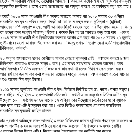
হোসেন ও স্থানীয় এমপি ড. রেদোয়ান আহমেদ। শুরুতেই কয়েক মাস মোটামুটি এর কার্যক্রম
স্বাভাবিক চলছিলো। তবে ওয়ান ইলেভেনের পর অদৃশ্য কারণে এর কার্যক্রম বন্ধ হয়ে যায়।
পরবর্তী ২০০৯ সালে আওয়ামী লীগ সরকার ক্ষমতায় আসার পর ২০১০ সালের ৩০ এপ্রিল
তৎকালীন স্বাস্থ্য ও পরিবার কল্যাণমন্ত্রী ডা. আ.ফ.ম রুহুল হক ও কুমিল্লা ৭ (চান্দিনা)
আসনের এমপি অধ্যাপক মো. আলী আশরাফ দ্বিতীয়বারের মতো এর উদ্বোধন করেন। কিন্তু
তা উদ্বোধনের মধ্যেই সীমাবদ্ধ ছিলো। কয়েক দিন পর তা আবারও বন্ধ হয়ে যায়। এরপর
২০১৪ সালে আওয়ামী লীগ দ্বিতীয়বার ক্ষমতায় আসার এক বছর পর ২০১৫ সালের ২৭ জুলাই
তৃতীয়বারের মতো আবারও উদ্বোধন করা হয়। কিন্তু তখনও নিয়োগ দেয়া হয়নি প্রয়োজনীয়
চিকিৎসক, কর্মকর্তা-
২০ শয্যার হাসপাতাল হলেও রোগীদের থাকার কোনো ব্যবস্থা নেই। কাগজে-কলমে ৬ জন
চিকিৎসক থাকলেও রয়েছেন মাত্র ৩ জন। এর মধ্যে মাঝেমাঝে একজন আসেন। আর
আবাসিকভাবে নিয়মিত একজন চিকিৎসক থাকার কথা থাকলেও তিনি থাকেন জেলা সদরে।
আর নার্স চার জন থাকার কথা থাকলেও রয়েছেন মাত্র একজন। এসব কারণে ২০১৫ সালের
পরও অনেক দিন বন্ধ ছিলো।
২০২১ সালের জুলাইয়ে আওয়ামী লীগের উপ-নির্বাচনে নির্বাচিত হন ডা. প্রান গোপাল দত্ত।
তার বাড়িও মহিচাইলে এ হাসপাতালটি সন্নিকটে। স্থানীয়দের অনুরোধে তিনিও এটি চালুর
উদ্যোগ নেন। সর্বশেষ ২০২২ সালের ১৭ এপ্রিল তার উদ্যোগে চতুর্থবারের মতো ব্যাপক
হাক-ডাক করে এটি উদ্বোধন করা হয়। এতে ভিডিও কনফারেন্সে যোগদান করেছিলেন
তৎকালীন স্বাস্থ্যমন্ত্রী জাহিদ মালেক।
নাম প্রকাশে অনিচ্ছুক হাসপাতালেরই একজন চিকিৎসক জানান চান্দিনার প্রত্যন্ত অঞ্চলের এ
হাসপাতালটির কার্যক্রম স্বল্প পরিসরে যাত্রা শুরু করলেও দক্ষিণাঞ্চলের অসংখ্য রোগীর
একমাত্র ঠিকানা ছিলো এটি। কিন্তু ওয়ান-ইলেভেনের পর প্রতিহিংসার কারণে