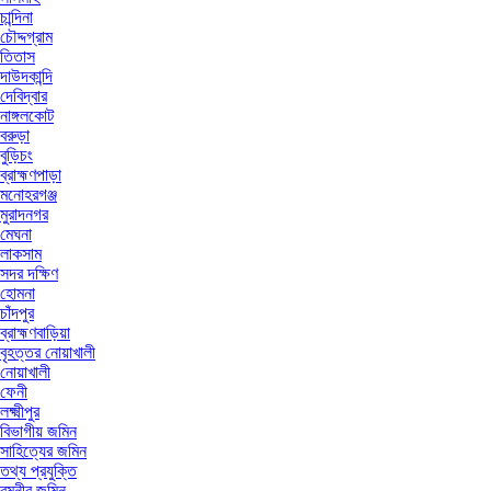
চান্দিনা
চৌদ্দগ্রাম
তিতাস
দাউদকান্দি
দেবিদ্বার
নাঙ্গলকোট
বরুড়া
বুড়িচং
ব্রাহ্মণপাড়া
মনোহরগঞ্জ
মুরাদনগর
মেঘনা
লাকসাম
সদর দক্ষিণ
হোমনা
চাঁদপুর
ব্রাহ্মণবাড়িয়া
বৃহত্তর নোয়াখালী
নোয়াখালী
ফেনী
লক্ষ্মীপুর
বিভাগীয় জমিন
সাহিত্যের জমিন
তথ্য প্রযুক্তি
রমনীর জমিন