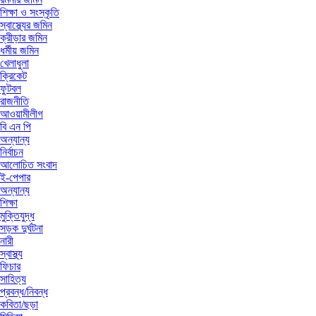
শিক্ষা ও সংস্কৃতি
স্বাস্থ্যের জমিন
ক্রীড়ার জমিন
ধর্মীয় জমিন
খেলাধুলা
ক্রিকেট
ফুটবল
রাজনীতি
আওয়ামীলীগ
বি এন পি
অন্যান্য
নির্বাচন
আলোচিত সংবাদ
ই-পেপার
অন্যান্য
শিক্ষা
মুক্তিযুদ্ধ
সড়ক দুর্ঘটনা
নারী
স্বাস্থ্য
ফিচার
সাহিত্য
প্রবন্ধ/নিবন্ধ
কবিতা/ছড়া