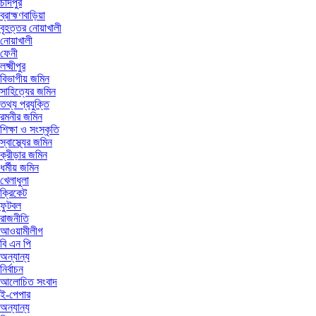
চাঁদপুর
ব্রাহ্মণবাড়িয়া
বৃহত্তর নোয়াখালী
নোয়াখালী
ফেনী
লক্ষ্মীপুর
বিভাগীয় জমিন
সাহিত্যের জমিন
তথ্য প্রযুক্তি
রমনীর জমিন
শিক্ষা ও সংস্কৃতি
স্বাস্থ্যের জমিন
ক্রীড়ার জমিন
ধর্মীয় জমিন
খেলাধুলা
ক্রিকেট
ফুটবল
রাজনীতি
আওয়ামীলীগ
বি এন পি
অন্যান্য
নির্বাচন
আলোচিত সংবাদ
ই-পেপার
অন্যান্য