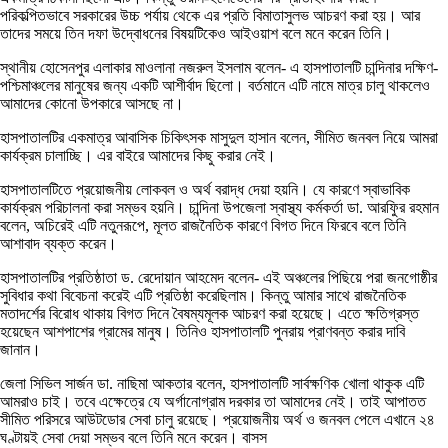
পরিকল্পিতভাবে সরকারের উচ্চ পর্যায় থেকে এর প্রতি বিমাতাসুলভ আচরণ করা হয়। আর
তাদের সময়ে তিন দফা উদ্বোধনের বিষয়টিকেও আইওয়াশ বলে মনে করেন তিনি।
স্থানীয় হোসেনপুর এলাকার মাওলানা নজরুল ইসলাম বলেন- এ হাসপাতালটি চান্দিনার দক্ষিণ-
পশ্চিমাঞ্চলের মানুষের জন্য একটি আশীর্বাদ ছিলো। বর্তমানে এটি নামে মাত্র চালু থাকলেও
আমাদের কোনো উপকারে আসছে না।
হাসপাতালটির একমাত্র আবাসিক চিকিৎসক মাসুদুল হাসান বলেন, সীমিত জনবল নিয়ে আমরা
কার্যক্রম চালাচ্ছি। এর বাইরে আমাদের কিছু করার নেই।
হাসপাতালটিতে প্রয়োজনীয় লোকবল ও অর্থ বরাদ্ধ দেয়া হয়নি। যে কারণে স্বাভাবিক
কার্যক্রম পরিচালনা করা সম্ভব হয়নি। চান্দিনা উপজেলা স্বাস্থ্য কর্মকর্তা ডা. আরফিুর রহমান
বলেন, অচিরেই এটি নতুনরূপে, মূলত রাজনৈতিক কারণে বিগত দিনে ফিরবে বলে তিনি
আশাবাদ ব্যক্ত করেন।
হাসপাতালটির প্রতিষ্ঠাতা ড. রেদোয়ান আহমেদ বলেন- এই অঞ্চলের পিছিয়ে পরা জনগোষ্ঠীর
সুবিধার কথা বিবেচনা করেই এটি প্রতিষ্ঠা করেছিলাম। কিন্তু আমার সাথে রাজনৈতিক
মতাদর্শের বিরোধ থাকায় বিগত দিনে বৈষম্যমূলক আচরণ করা হয়েছে। এতে ক্ষতিগ্রস্ত
হয়েছেন আশপাশের গ্রামের মানুষ। তিনিও হাসপাতালটি পুনরায় প্রাণবন্ত করার দাবি
জানান।
জেলা সিভিল সার্জন ডা. নাছিমা আকতার বলেন, হাসপাতালটি সার্বক্ষণিক খোলা থাকুক এটি
আমরাও চাই। তবে এক্ষেত্রে যে অর্গানোগ্রাম দরকার তা আমাদের নেই। তাই আপাতত
সীমিত পরিসরে আউটডোর সেবা চালু রয়েছে। প্রয়োজনীয় অর্থ ও জনবল পেলে এখানে ২৪
ঘণ্টায়ই সেবা দেয়া সম্ভব বলে তিনি মনে করেন। বাসস