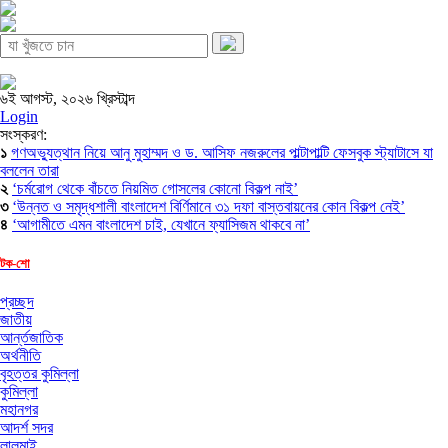
৬ই আগস্ট, ২০২৬ খ্রিস্টাব্দ
Login
সংস্করণ:
১
গণঅভ্যুত্থান নিয়ে আনু মুহাম্মদ ও ড. আসিফ নজরুলের পাল্টাপাল্টি ফেসবুক স্ট্যাটাসে যা
বললেন তারা
২
‘চর্মরোগ থেকে বাঁচতে নিয়মিত গোসলের কোনো বিকল্প নাই’
৩
‘উন্নত ও সমৃদ্ধশালী বাংলাদেশ বির্ণিমানে ৩১ দফা বাস্তবায়নের কোন বিকল্প নেই’
৪
‘আগামীতে এমন বাংলাদেশ চাই, যেখানে ফ্যাসিজম থাকবে না’
টক-শো
প্রচ্ছদ
জাতীয়
আর্ন্তজাতিক
অর্থনীতি
বৃহত্তর কুমিল্লা
কুমিল্লা
মহানগর
আদর্শ সদর
লালমাই