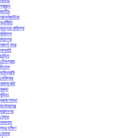
মিডিয়া
প্রচ্ছদ
জাতীয়
আর্ন্তজাতিক
অর্থনীতি
বৃহত্তর কুমিল্লা
কুমিল্লা
মহানগর
আদর্শ সদর
লালমাই
চান্দিনা
চৌদ্দগ্রাম
তিতাস
দাউদকান্দি
দেবিদ্বার
নাঙ্গলকোট
বরুড়া
বুড়িচং
ব্রাহ্মণপাড়া
মনোহরগঞ্জ
মুরাদনগর
মেঘনা
লাকসাম
সদর দক্ষিণ
হোমনা