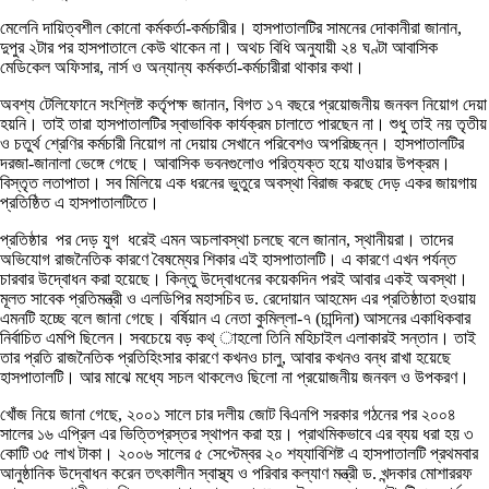
মেলেনি দায়িত্বশীল কোনো কর্মকর্তা-কর্মচারীর। হাসপাতালটির সামনের দোকানীরা জানান,
দুপুর ২টার পর হাসপাতালে কেউ থাকেন না। অথচ বিধি অনুযায়ী ২৪ ঘণ্টা আবাসিক
মেডিকেল অফিসার, নার্স ও অন্যান্য কর্মকর্তা-কর্মচারীরা থাকার কথা।
অবশ্য টেলিফোনে সংশ্লিষ্ট কর্তৃপক্ষ জানান, বিগত ১৭ বছরে প্রয়োজনীয় জনবল নিয়োগ দেয়া
হয়নি। তাই তারা হাসপাতালটির স্বাভাবিক কার্যক্রম চালাতে পারছেন না। শুধু তাই নয় তৃতীয়
ও চতুর্থ শ্রেণির কর্মচারী নিয়োগ না দেয়ায় সেখানে পরিবেশও অপরিচ্ছন্ন। হাসপাতালটির
দরজা-জানালা ভেঙ্গে গেছে। আবাসিক ভবনগুলোও পরিত্যক্ত হয়ে যাওয়ার উপক্রম।
বিস্তৃত লতাপাতা। সব মিলিয়ে এক ধরনের ভুতুরে অবস্থা বিরাজ করছে দেড় একর জায়গায়
প্রতিষ্ঠিত এ হাসপাতালটিতে।
প্রতিষ্ঠার পর দেড় যুগ ধরেই এমন অচলাবস্থা চলছে বলে জানান, স্থানীয়রা। তাদের
অভিযোগ রাজনৈতিক কারণে বৈষম্যের শিকার এই হাসপাতালটি। এ কারণে এখন পর্যন্ত
চারবার উদ্বোধন করা হয়েছে। কিন্তু উদ্বোধনের কয়েকদিন পরই আবার একই অবস্থা।
মূলত সাবেক প্রতিমন্ত্রী ও এলডিপির মহাসচিব ড. রেদোয়ান আহমেদ এর প্রতিষ্ঠাতা হওয়ায়
এমনটি হচ্ছে বলে জানা গেছে। বর্ষিয়ান এ নেতা কুমিল্লা-৭ (চান্দিনা) আসনের একাধিকবার
নির্বাচিত এমপি ছিলেন। সবচেয়ে বড় কথ্ াহলো তিনি মহিচাইল এলাকারই সন্তান। তাই
তার প্রতি রাজনৈতিক প্রতিহিংসার কারণে কখনও চালু, আবার কখনও বন্ধ রাখা হয়েছে
হাসপাতালটি। আর মাঝে মধ্যে সচল থাকলেও ছিলো না প্রয়োজনীয় জনবল ও উপকরণ।
খোঁজ নিয়ে জানা গেছে, ২০০১ সালে চার দলীয় জোট বিএনপি সরকার গঠনের পর ২০০৪
সালের ১৬ এপ্রিল এর ভিত্তিপ্রস্তর স্থাপন করা হয়। প্রাথমিকভাবে এর ব্যয় ধরা হয় ৩
কোটি ৩৫ লাখ টাকা। ২০০৬ সালের ৫ সেপ্টেম্বর ২০ শয্যাবিশিষ্ট এ হাসপাতালটি প্রথমবার
আনুষ্ঠানিক উদ্বোধন করেন তৎকালীন স্বাস্থ্য ও পরিবার কল্যাণ মন্ত্রী ড. খন্দকার মোশাররফ