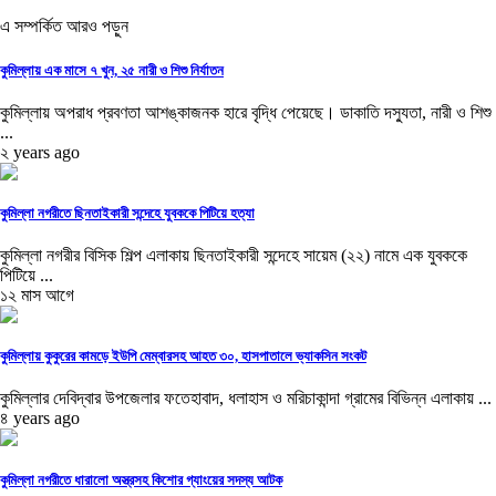
এ সম্পর্কিত আরও পড়ুন
কুমিল্লায় এক মাসে ৭ খুন, ২৫ নারী ও শিশু নির্যাতন
কুমিল্লায় অপরাধ প্রবণতা আশঙ্কাজনক হারে বৃদ্ধি পেয়েছে। ডাকাতি দস্যুতা, নারী ও শিশু
...
২ years ago
কুমিল্লা নগরীতে ছিনতাইকারী সন্দেহে যুবককে পিটিয়ে হত্যা
কুমিল্লা নগরীর বিসিক শিল্প এলাকায় ছিনতাইকারী সন্দেহে সায়েম (২২) নামে এক যুবককে
পিটিয়ে ...
১২ মাস আগে
কুমিল্লায় কুকুরের কামড়ে ইউপি মেম্বারসহ আহত ৩০, হাসপাতালে ভ্যাকসিন সংকট
কুমিল্লার দেবিদ্বার উপজেলার ফতেহাবাদ, ধলাহাস ও মরিচাকান্দা গ্রামের বিভিন্ন এলাকায় ...
৪ years ago
কুমিল্লা নগরীতে ধারালো অস্ত্রসহ কিশোর গ্যাংয়ের সদস্য আটক