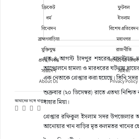
ক্রিকেট
ফুটবল
ধর্ম
ইসলাম
বিনোদন
বিশেষ প্রতিবেদন
ব্রাহ্মণবাড়িয়া
মহানগর
মুক্তিযুদ্ধ
রাজনীতি
গত ৪ আগস্ট চাঁদপুর শহরের বাসস্ট্যান্ড 
প্রবন্ধ/নিবন্ধ
সংগঠনের সংবাদ
আন্দোলনে হামলা ও মারধরের ঘটনায় দায়ের
সারাদেশ
সাহিত্য
এক নেতাকে গ্রেপ্তার করা হয়েছে। তিনি 
About Us
Privacy Policy
শুক্রবার (২০ ডিসেম্বর) রাতে এতথ্য নিশ্চিত
আমাদের সঙ্গে থাকুন
বাহার মিয়া।
গ্রেপ্তার রফিকুল ইসলাম সদর উপজেলার আশি
আনোয়ার খান বাড়ির মৃত কলমতর খানের ছ