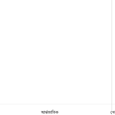
আর্ন্তজাতিক
খে