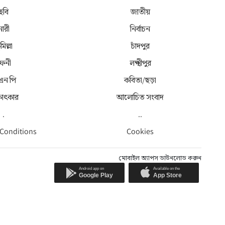
ছবি
জাতীয়
নারী
নির্বাচন
মিল্লা
চাঁদপুর
েনী
লক্ষ্মীপুর
 এন পি
কবিতা/ছড়া
্ষাৎকার
আলোচিত সংবাদ
.
..
 Conditions
Cookies
মোবাইল অ্যাপস ডাউনলোড করুন