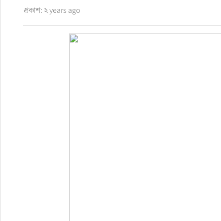
প্রকাশ: ২ years ago
রাজনীতি
নির্বাচন
আলোচিত সংবাদ
ই-পেপার
অন্যান্য