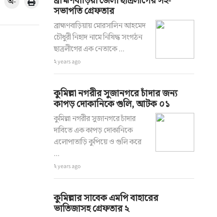
ব্রাহ্মণবাড়িয়া জেলা ছাত্রলীগের সহ-
অ-
সভাপতি গ্রেফতার
ব্রাহ্মণবাড়িয়ায় মোরসালিন আহমেদ
চৌধুরী নিহাদ নামে নিষিদ্ধ সংগঠন
ছাত্রলীগের এক নেতাকে ...
২ years ago
কুমিল্লা নগরীর সুজানগরে চাঁদার জন্য
কাপড় দোকানিকে গুলি, আটক ০১
কুমিল্লা নগরীর সুজানগরে চাঁদার
দাবিতে এক কাপড় দোকানিকে
এলোপাতাড়ি কুপিয়ে ও গুলি করে
...
২ years ago
কুমিল্লার সাবেক এমপি বাহারের
ভাতিজাসহ গ্রেফতার ২