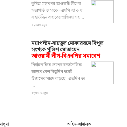
কুমিল্লা মহানগর আওয়ামী লীগের
সভাপতি ও সাবেক এমপি আ ক ম
বাহাউদ্দিন বাহারের ভাতিজা সহ ...
২ years ago
নয়াপল্টন-বায়তুল মোকাররমে বিপুল
সংখ্যক পুলিশ মোতায়েন
আওয়ামী লীগ-বিএনপির সমাবেশ
নির্বাচন ঘিরে দেশের রাজনৈতিক
অঙ্গনে বেশ কিছুদিন ধরেই
উত্তাপের পারদ বাড়ছে। এতদিন তা
...
৩ years ago
লাধুলা
আইন-আদালত