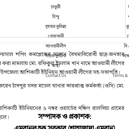
চাকুরী
হিন্দু
বৃহত্তর কুমিল্লা
কু
নোয়াখালী
ফ
আওয়ামীলীগ
বি
ফয়সাল শপিং কমপ্লেক্সের সামনে বৈষম্যবিরোধী ছাত্র-জনতার 
সড়ক দুর্ঘটনা
সাক
 করা মামলায় মো. রফিকুল ইসলাম খান নামে আওয়ামী লীগের 
স্বাস্থ্য
সদর উপজেলা আশিকাটি ইউনিয়ন আওয়ামী লীগের সহ-সভাপতি।
Contact Us
Terms &
 করেন চাঁদপুর সদর মডেল থানার ভারপ্রাপ্ত কর্মকর্তা (ওসি) মো. 
কাটি ইউনিয়নের ৬ নম্বর ওয়ার্ডের দক্ষিণ রালদিয়া গ্রামের 
সম্পাদক ও প্রকাশক:
েলে।
এমরানুল হক সরকার (শাহাজাদা এমরান)