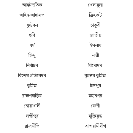
আর্ন্তজাতিক
খেলাধুলা
আইন-আদালত
ক্রিকেট
ফুটবল
চাকুরী
ছবি
জাতীয়
ধর্ম
ইসলাম
হিন্দু
নারী
নির্বাচন
বিনোদন
বিশেষ প্রতিবেদন
বৃহত্তর কুমিল্লা
কুমিল্লা
চাঁদপুর
ব্রাহ্মণবাড়িয়া
মহানগর
নোয়াখালী
ফেনী
লক্ষ্মীপুর
মুক্তিযুদ্ধ
রাজনীতি
আওয়ামীলীগ