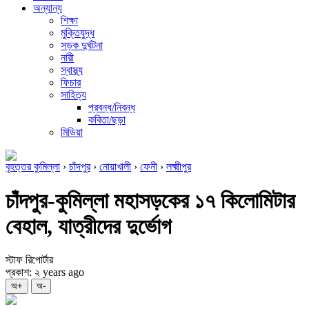
অন্যান্য
শিক্ষা
মুক্তিযুদ্ধ
সড়ক দুর্ঘটনা
নারী
স্বাস্থ্য
ফিচার
সাহিত্য
প্রবন্ধ/নিবন্ধ
কবিতা/ছড়া
মিডিয়া
বৃহত্তর কুমিল্লা
›
চাঁদপুর
›
নোয়াখালী
›
ফেনী
›
লক্ষ্মীপুর
চাঁদপুর-কুমিল্লা মহাসড়কের ১৭ কিলোমিটার
বেহাল, যাত্রীদের দুর্ভোগ
স্টাফ রিপোর্টার
প্রকাশ: ২ years ago
অ+
অ-