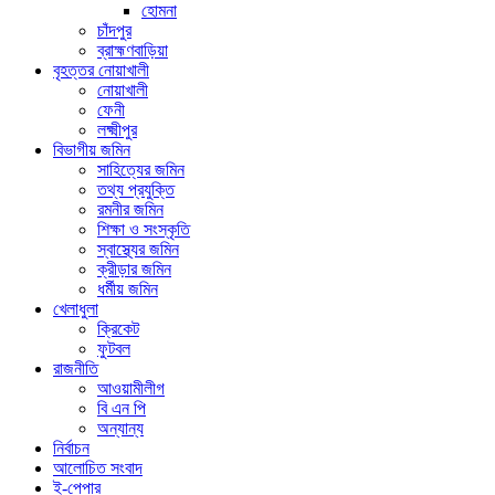
হোমনা
চাঁদপুর
ব্রাহ্মণবাড়িয়া
বৃহত্তর নোয়াখালী
নোয়াখালী
ফেনী
লক্ষ্মীপুর
বিভাগীয় জমিন
সাহিত্যের জমিন
তথ্য প্রযুক্তি
রমনীর জমিন
শিক্ষা ও সংস্কৃতি
স্বাস্থ্যের জমিন
ক্রীড়ার জমিন
ধর্মীয় জমিন
খেলাধুলা
ক্রিকেট
ফুটবল
রাজনীতি
আওয়ামীলীগ
বি এন পি
অন্যান্য
নির্বাচন
আলোচিত সংবাদ
ই-পেপার