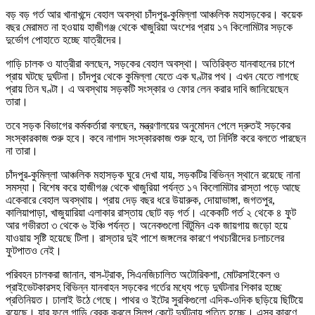
বড় বড় গর্ত আর খানাখন্দে বেহাল অবস্থা চাঁদপুর-কুমিল্লা আঞ্চলিক মহাসড়কের। কয়েক
বছর মেরামত না হওয়ায় হাজীগঞ্জ থেকে খাজুরিয়া অংশের প্রায় ১৭ কিলোমিটার সড়কে
দুর্ভোগ পোহাতে হচ্ছে যাত্রীদের।
গাড়ি চালক ও যাত্রীরা বলছেন, সড়কের বেহাল অবস্থা। অতিরিক্ত যানবাহনের চাপে
প্রায় ঘটছে দুর্ঘটনা। চাঁদপুর থেকে কুমিল্লা যেতে এক ঘণ্টার পথ। এখন যেতে লাগছে
প্রায় তিন ঘণ্টা। এ অবস্থায় সড়কটি সংস্কার ও ফোর লেন করার দাবি জানিয়েছেন
তারা।
তবে সড়ক বিভাগের কর্মকর্তারা বলছেন, মন্ত্রণালয়ের অনুমোদন পেলে দ্রুতই সড়কের
সংস্কারকাজ শুরু হবে। কবে নাগাদ সংস্কারকাজ শুরু হবে, তা নির্দিষ্ট করে বলতে পারছেন
না তারা।
চাঁদপুর-কুমিল্লা আঞ্চলিক মহাসড়ক ঘুরে দেখা যায়, সড়কটির বিভিন্ন স্থানে রয়েছে নানা
সমস্যা। বিশেষ করে হাজীগঞ্জ থেকে খাজুরিয়া পর্যন্ত ১৭ কিলোমিটার রাস্তা পড়ে আছে
একেবারে বেহাল অবস্থায়। প্রায় দেড় বছর ধরে উয়ারুক, দোয়াভাঙ্গা, জগতপুর,
কালিয়াপাড়া, খাজুয়ারিয়া এলাকার রাস্তায় ছোট বড় গর্ত। একেকটি গর্ত ২ থেকে ৪ ফুট
আর গভীরতা ৩ থেকে ৬ ইঞ্চি পর্যন্ত। অনেকগুলো বিটুমিন এক জায়গায় জড়ো হয়ে
যাওয়ায় সৃষ্টি হয়েছে টিলা। রাস্তার দুই পাশে জঙ্গলের কারণে পথচারীদের চলাচলের
ফুটপাতও নেই।
পরিবহন চালকরা জানান, বাস-ট্রাক, সিএনজিচালিত অটোরিকশা, মোটরসাইকেল ও
প্রাইভেটকারসহ বিভিন্ন যানবাহন সড়কের গর্তের মধ্যে পড়ে দুর্ঘটনার শিকার হচ্ছে
প্রতিনিয়ত। ঢালাই উঠে গেছে। পাথর ও ইটের সুরকিগুলো এদিক-ওদিক ছড়িয়ে ছিটিয়ে
রয়েছে। যার ফলে গাড়ি ব্রেক করলে স্লিপ কেটে দুর্ঘটনায় পতিত হচ্ছে। এসব কারণে