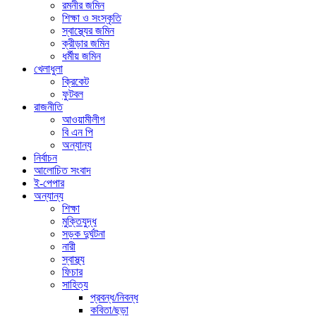
রমনীর জমিন
শিক্ষা ও সংস্কৃতি
স্বাস্থ্যের জমিন
ক্রীড়ার জমিন
ধর্মীয় জমিন
খেলাধুলা
ক্রিকেট
ফুটবল
রাজনীতি
আওয়ামীলীগ
বি এন পি
অন্যান্য
নির্বাচন
আলোচিত সংবাদ
ই-পেপার
অন্যান্য
শিক্ষা
মুক্তিযুদ্ধ
সড়ক দুর্ঘটনা
নারী
স্বাস্থ্য
ফিচার
সাহিত্য
প্রবন্ধ/নিবন্ধ
কবিতা/ছড়া