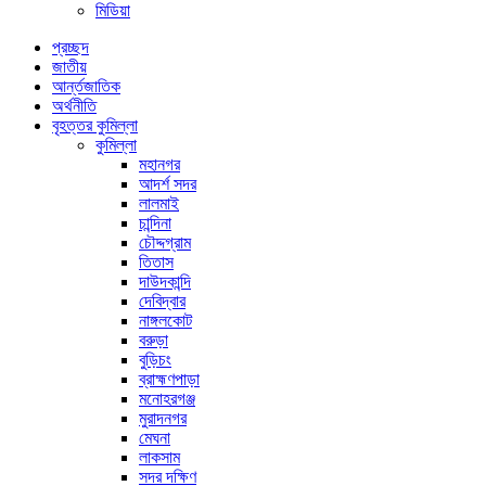
মিডিয়া
প্রচ্ছদ
জাতীয়
আর্ন্তজাতিক
অর্থনীতি
বৃহত্তর কুমিল্লা
কুমিল্লা
মহানগর
আদর্শ সদর
লালমাই
চান্দিনা
চৌদ্দগ্রাম
তিতাস
দাউদকান্দি
দেবিদ্বার
নাঙ্গলকোট
বরুড়া
বুড়িচং
ব্রাহ্মণপাড়া
মনোহরগঞ্জ
মুরাদনগর
মেঘনা
লাকসাম
সদর দক্ষিণ