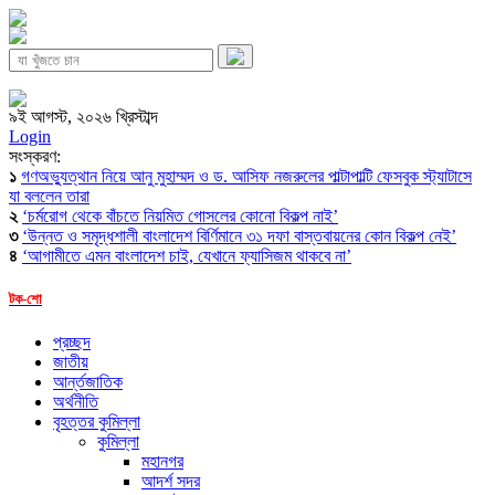
৯ই আগস্ট, ২০২৬ খ্রিস্টাব্দ
Login
সংস্করণ:
১
গণঅভ্যুত্থান নিয়ে আনু মুহাম্মদ ও ড. আসিফ নজরুলের পাল্টাপাল্টি ফেসবুক স্ট্যাটাসে
যা বললেন তারা
২
‘চর্মরোগ থেকে বাঁচতে নিয়মিত গোসলের কোনো বিকল্প নাই’
৩
‘উন্নত ও সমৃদ্ধশালী বাংলাদেশ বির্ণিমানে ৩১ দফা বাস্তবায়নের কোন বিকল্প নেই’
৪
‘আগামীতে এমন বাংলাদেশ চাই, যেখানে ফ্যাসিজম থাকবে না’
টক-শো
প্রচ্ছদ
জাতীয়
আর্ন্তজাতিক
অর্থনীতি
বৃহত্তর কুমিল্লা
কুমিল্লা
মহানগর
আদর্শ সদর