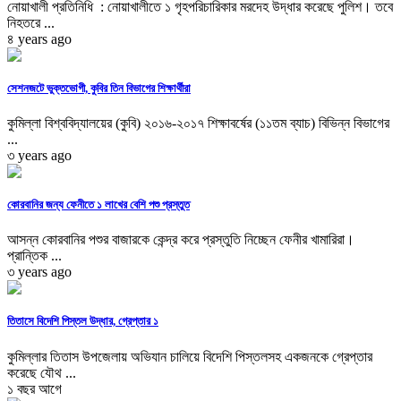
নোয়াখালী প্রতিনিধি : নোয়াখালীতে ১ গৃহপরিচারিকার মরদেহ উদ্ধার করেছে পুলিশ। তবে
নিহতরে ...
৪ years ago
সেশনজটে ভুক্তভোগী, কুবির তিন বিভাগের শিক্ষার্থীরা
কুমিল্লা বিশ্ববিদ্যালয়ের (কুবি) ২০১৬-২০১৭ শিক্ষাবর্ষের (১১তম ব্যাচ) বিভিন্ন বিভাগের
...
৩ years ago
কোরবানির জন্য ফেনীতে ১ লাখের বেশি পশু প্রস্তুত
আসন্ন কোরবানির পশুর বাজারকে কেন্দ্র করে প্রস্তুতি নিচ্ছেন ফেনীর খামারিরা।
প্রান্তিক ...
৩ years ago
তিতাসে বিদেশি পিস্তল উদ্ধার, গ্রেপ্তার ১
কুমিল্লার তিতাস উপজেলায় অভিযান চালিয়ে বিদেশি পিস্তলসহ একজনকে গ্রেপ্তার
করেছে যৌথ ...
১ বছর আগে