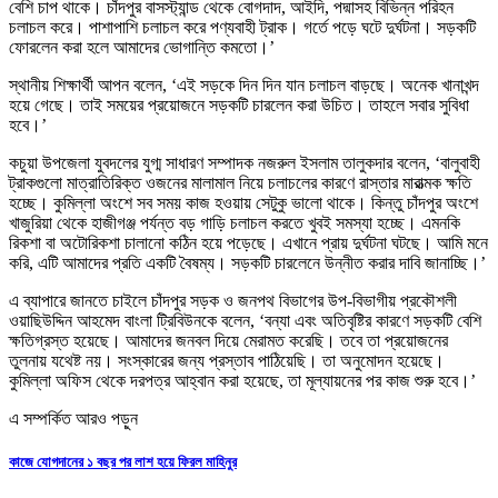
বেশি চাপ থাকে। চাঁদপুর বাসস্ট্যান্ড থেকে বোগদাদ, আইদি, পদ্মাসহ বিভিন্ন পরিহন
চলাচল করে। পাশাপাশি চলাচল করে পণ্যবাহী ট্রাক। গর্তে পড়ে ঘটে দুর্ঘটনা। সড়কটি
ফোরলেন করা হলে আমাদের ভোগান্তি কমতো।’
স্থানীয় শিক্ষার্থী আপন বলেন, ‘এই সড়কে দিন দিন যান চলাচল বাড়ছে। অনেক খানাখন্দ
হয়ে গেছে। তাই সময়ের প্রয়োজনে সড়কটি চারলেন করা উচিত। তাহলে সবার সুবিধা
হবে।’
কচুয়া উপজেলা যুবদলের যুগ্ম সাধারণ সম্পাদক নজরুল ইসলাম তালুকদার বলেন, ‘বালুবাহী
ট্রাকগুলো মাত্রাতিরিক্ত ওজনের মালামাল নিয়ে চলাচলের কারণে রাস্তার মারাত্মক ক্ষতি
হচ্ছে। কুমিল্লা অংশে সব সময় কাজ হওয়ায় সেটুকু ভালো থাকে। কিন্তু চাঁদপুর অংশে
খাজুরিয়া থেকে হাজীগঞ্জ পর্যন্ত বড় গাড়ি চলাচল করতে খুবই সমস্যা হচ্ছে। এমনকি
রিকশা বা অটোরিকশা চালানো কঠিন হয়ে পড়েছে। এখানে প্রায় দুর্ঘটনা ঘটছে। আমি মনে
করি, এটি আমাদের প্রতি একটি বৈষম্য। সড়কটি চারলেনে উন্নীত করার দাবি জানাচ্ছি।’
এ ব্যাপারে জানতে চাইলে চাঁদপুর সড়ক ও জনপথ বিভাগের উপ-বিভাগীয় প্রকৌশলী
ওয়াছিউদ্দিন আহমেদ বাংলা ট্রিবিউনকে বলেন, ‘বন্যা এবং অতিবৃষ্টির কারণে সড়কটি বেশি
ক্ষতিগ্রস্ত হয়েছে। আমাদের জনবল দিয়ে মেরামত করেছি। তবে তা প্রয়োজনের
তুলনায় যথেষ্ট নয়। সংস্কারের জন্য প্রস্তাব পাঠিয়েছি। তা অনুমোদন হয়েছে।
কুমিল্লা অফিস থেকে দরপত্র আহ্বান করা হয়েছে, তা মূল্যায়নের পর কাজ শুরু হবে।’
এ সম্পর্কিত আরও পড়ুন
কাজে যোগদানের ১ বছর পর লাশ হয়ে ফিরল মাহিনুর