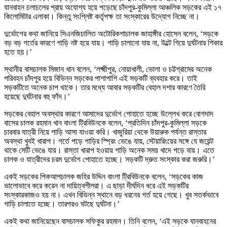
যানবাহন চলাচলের প্রায় অযোগ্য হয়ে পড়েছে চাঁদপুর-কুমিল্লা আঞ্চলিক সড়কের এই ১৭
কিলোমিটার এলাকা। কিন্তু সংশ্লিষ্ট কর্তৃপক্ষ তা সংস্কারের উদ্যোগ নিচ্ছে না।
দুর্ভোগের কথা জানিয়ে সিএনজিচালিত অটোরিকশাচালক জাহাঙ্গীর হোসেন বলেন, ‌‘সড়কে
বড় বড় গর্তের কারণে গাড়ি নষ্ট হয়ে যায়। গাড়ি চালানো যায় না, উল্টে গিয়ে দুর্ঘটনার শিকার
হতে হয়।’
স্থানীয় বাসচালক মিজান খান বলেন, ‘লক্ষ্মীপুর, নোয়াখালী, ভোলা ও চট্টগ্রামের অনেক
পরিবহন চাঁদপুর হয়ে বিভিন্ন সড়কের পাশাপাশি এই সড়কটি ব্যবহার করে। তাই
সড়কটিতে অনেক চাপ থাকে। তার মধ্যে আবার সড়কটির বেহাল দশার কারণে তৈরি
হয়েছে দুর্ঘটনার বহু ফাঁদ।’
সড়কের বেহাল অবস্থার কারণে আমাদের দুর্ভোগ পোহাতে হচ্ছে উল্লেখ করে বোগদাদ
বাসের চালক রহমান খান বাংলা ট্রিবিউনকে বলেন, ‘প্রতিদিন চাঁদপুর-কুমিল্লা সড়কে
চারবার যাত্রী নিয়ে গাড়ি আসা যাওয়া করি। খাজুরিয়া থেকে উয়ারুক পর্যন্ত রাস্তার
অবস্থা খুবই খারাপ। গর্তে পড়ে গাড়ির স্প্রিং ভেঙে যায়, স্টেয়ারিংয়ের সঙ্গে যে জয়েন্ট
থাকে সেটি ভেঙে যায়। রাস্তা খারাপ হওয়ায় গাড়ি অনেক সময় খাদে পড়ে যায়। এতে
চালক ও যাত্রীদের চরম দুর্ভোগ পোহাতে হচ্ছে। সড়কটি দ্রুত সংস্কার করা জরুরি।’
একই সড়কের পিকআপচালক জহির উদ্দিন বাংলা ট্রিবিউনকে বলেন, ‘সড়কের কাজ
ভালোভাবে করে করেন না দায়িত্বশীলরা। এ ছাড়া দীর্ঘদিন ধরে এই সড়কটির
সংস্কারকাজও হয় না। এখন বিভিন্ন স্থানে বড় ধরনের গর্ত হয়ে গেছে। খুব সতর্কভাবে
গাড়ি চালাতে হচ্ছে। তারপরও ঘটছে দুর্ঘটনা।’
একই কথা জানিয়েছেন বাসচালক সফিকুর রহমান। তিনি বলেন, ‘এই সড়কে যানবাহনের