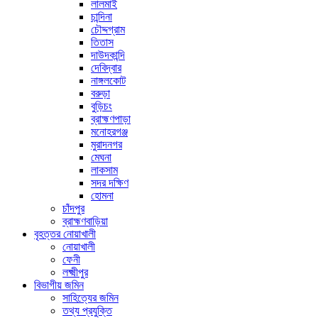
লালমাই
চান্দিনা
চৌদ্দগ্রাম
তিতাস
দাউদকান্দি
দেবিদ্বার
নাঙ্গলকোট
বরুড়া
বুড়িচং
ব্রাহ্মণপাড়া
মনোহরগঞ্জ
মুরাদনগর
মেঘনা
লাকসাম
সদর দক্ষিণ
হোমনা
চাঁদপুর
ব্রাহ্মণবাড়িয়া
বৃহত্তর নোয়াখালী
নোয়াখালী
ফেনী
লক্ষ্মীপুর
বিভাগীয় জমিন
সাহিত্যের জমিন
তথ্য প্রযুক্তি