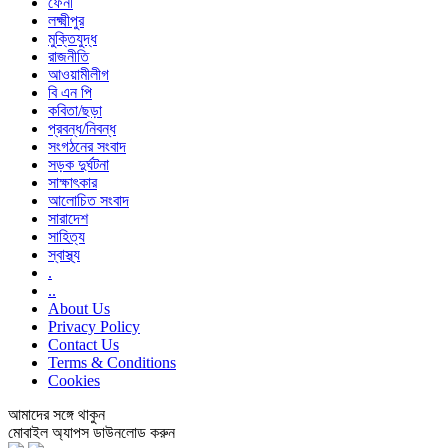
ফেনী
লক্ষ্মীপুর
মুক্তিযুদ্ধ
রাজনীতি
আওয়ামীলীগ
বি এন পি
কবিতা/ছড়া
প্রবন্ধ/নিবন্ধ
সংগঠনের সংবাদ
সড়ক দুর্ঘটনা
সাক্ষাৎকার
আলোচিত সংবাদ
সারাদেশ
সাহিত্য
স্বাস্থ্য
.
..
About Us
Privacy Policy
Contact Us
Terms & Conditions
Cookies
আমাদের সঙ্গে থাকুন
মোবাইল অ্যাপস ডাউনলোড করুন