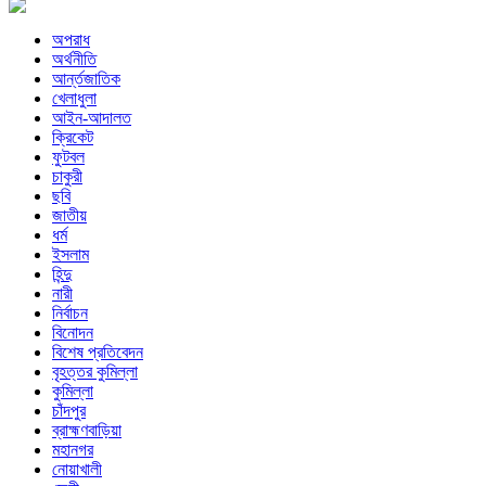
অপরাধ
অর্থনীতি
আর্ন্তজাতিক
খেলাধুলা
আইন-আদালত
ক্রিকেট
ফুটবল
চাকুরী
ছবি
জাতীয়
ধর্ম
ইসলাম
হিন্দু
নারী
নির্বাচন
বিনোদন
বিশেষ প্রতিবেদন
বৃহত্তর কুমিল্লা
কুমিল্লা
চাঁদপুর
ব্রাহ্মণবাড়িয়া
মহানগর
নোয়াখালী