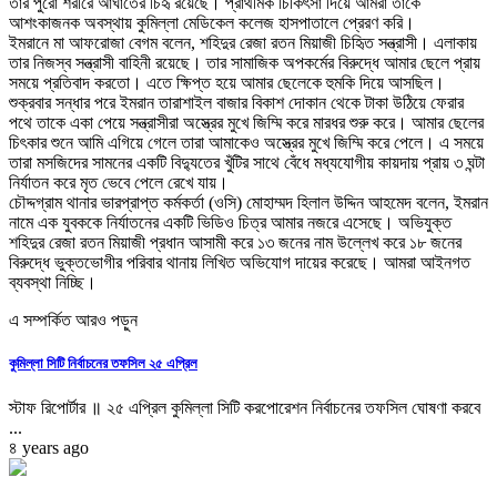
তার পুরো শরীরে আঘাতের চিহৃ রয়েছে। প্রাথমিক চিকিৎসা দিয়ে আমরা তাকে
আশংকাজনক অবস্থায় কুমিল্লা মেডিকেল কলেজ হাসপাতালে প্রেরণ করি।
ইমরানে মা আফরোজা বেগম বলেন, শহিদুর রেজা রতন মিয়াজী চিহিৃত সন্ত্রাসী। এলাকায়
তার নিজস্ব সন্ত্রাসী বাহিনী রয়েছে। তার সামাজিক অপকর্মের বিরুদ্ধে আমার ছেলে প্রায়
সময়ে প্রতিবাদ করতো। এতে ক্ষিপ্ত হয়ে আমার ছেলেকে হুমকি দিয়ে আসছিল।
শুক্রবার সন্ধার পরে ইমরান তারাশাইল বাজার বিকাশ দোকান থেকে টাকা উঠিয়ে ফেরার
পথে তাকে একা পেয়ে সন্ত্রাসীরা অস্ত্রের মুখে জিম্মি করে মারধর শুরু করে। আমার ছেলের
চিৎকার শুনে আমি এগিয়ে গেলে তারা আমাকেও অস্ত্রের মুখে জিম্মি করে পেলে। এ সময়ে
তারা মসজিদের সামনের একটি বিদ্যুতের খুঁটির সাথে বেঁধে মধ্যযোগীয় কায়দায় প্রায় ৩ ঘন্টা
নির্যাতন করে মৃত ভেবে পেলে রেখে যায়।
চৌদ্দগ্রাম থানার ভারপ্রাপ্ত কর্মকর্তা (ওসি) মোহাম্মদ হিলাল উদ্দিন আহমেদ বলেন, ইমরান
নামে এক যুবককে নির্যাতনের একটি ভিডিও চিত্র আমার নজরে এসেছে। অভিযুক্ত
শহিদুর রেজা রতন মিয়াজী প্রধান আসামী করে ১৩ জনের নাম উল্লেখ করে ১৮ জনের
বিরুদ্ধে ভুক্তভোগীর পরিবার থানায় লিখিত অভিযোগ দায়ের করেছে। আমরা আইনগত
ব্যবস্থা নিচ্ছি।
এ সম্পর্কিত আরও পড়ুন
কুমিল্লা সিটি নির্বাচনের তফসিল ২৫ এপ্রিল
স্টাফ রিপোর্টার ॥ ২৫ এপ্রিল কুমিল্লা সিটি করপোরেশন নির্বাচনের তফসিল ঘোষণা করবে
...
৪ years ago