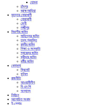
হোমনা
চাঁদপুর
ব্রাহ্মণবাড়িয়া
বৃহত্তর নোয়াখালী
নোয়াখালী
ফেনী
লক্ষ্মীপুর
বিভাগীয় জমিন
সাহিত্যের জমিন
তথ্য প্রযুক্তি
রমনীর জমিন
শিক্ষা ও সংস্কৃতি
স্বাস্থ্যের জমিন
ক্রীড়ার জমিন
ধর্মীয় জমিন
খেলাধুলা
ক্রিকেট
ফুটবল
রাজনীতি
আওয়ামীলীগ
বি এন পি
অন্যান্য
নির্বাচন
আলোচিত সংবাদ
ই-পেপার