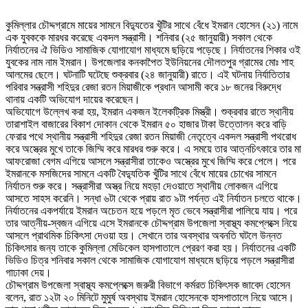
কুমিল্লার চৌদ্দগ্রামে মায়ের সামনে বিদ্যুতের খুঁটির সাথে বেঁধে ইমরান হোসেন (২১) নামে
এক যুবককে মারধর করেছে একদল সন্ত্রাসী। শনিবার (২৫ জানুয়ারী) সকাল থেকে
নির্যাতনের ঐ ভিডিও সামাজিক যোগাযোগ মাধ্যমে ছড়িয়ে পড়েছে। নির্যাতনের শিকার ওই
যুবকের নাম নাম ইমরান। উপজেলার কনকাপৈত ইউনিয়নের দৌলতপুর গ্রামের মোঃ শাহ
আলমের ছেলে। ঘটনাটি ঘটেছে শুক্রবার (২৪ জানুয়ারী) রাতে। এই ঘটনায় নির্যাতিতার
পরিবার সন্ত্রাসী শহিদুর রেজা রতন মিয়াজীকে প্রধান আসামী করে ১৮ জনের বিরুদ্ধে
থানায় একটি অভিযোগ দায়ের করেছেন।
অভিযোগে উল্লেখ করা হয়, ইমরান একজন ইলেকট্রিক মিস্ত্রী। শুক্রবার রাতে স্থানীয়
তারাশাইল বাজারের বিকাশ দোকান থেকে ইমরান ৫০ হাজার টাকা উত্তোলন করে বাড়ি
ফেরার পথে স্থানীয় সন্ত্রাসী শহিদুর রেজা রতন মিয়াজী নেতৃত্বে একদল সন্ত্রাসী পথরোধ
করে অস্ত্রের মুখে তাকে জিম্মি করে মারধর শুরু করে। এ সময়ে তার আত্নচিৎকারে তার মা
আফরোজা বেগম এগিয়ে আসলে সন্ত্রাসীরা তাকেও অস্ত্রের মুখে জিম্মি করে পেলে। পরে
ইমরানকে মসজিদের সামনে একটি বৈদ্যুতিক খুঁটির সাথে বেঁধে মায়ের চোখের সামনে
নির্যাতন শুরু করে। সন্ত্রাসীরা অস্ত্র নিয়ে মহড়া দেওয়াতে স্থানীয় লোকজন এগিয়ে
আসতে সাহস করেনি। সন্ধা ৬টা থেকে প্রায় রাত ৯টা পর্যন্ত এই নির্যাতন চলতে থাকে।
নির্যাতনের একপর্যায়ে ইমরান অচেতন হয়ে পড়লে মৃত ভেবে সন্ত্রাসীরা পালিয়ে যায়। পরে
তার আত্নীয়-স্বজন এগিয়ে এসে ইমরানকে চৌদ্দগ্রাম উপজেলা স্বাস্থ্য কমপ্লেক্সে নিয়ে
আসলে প্রাথমিক চিকিৎসা দেওয়া হয়। সেখানে তার অবস্থার অবনতি ঘটলে উন্নত
চিকিৎসার জন্য তাকে কুমিল্লা মেডিকেল হাসপাতালে প্রেরণ করা হয়। নির্যাতনের একটি
ভিডিও চিত্র শনিবার সকাল থেকে সামাজিক যোগাযোগ মাধ্যমে ছড়িয়ে পড়লে সন্ত্রাসীরা
গাঢাকা দেয়।
চৌদ্দগ্রাম উপজেলা স্বাস্থ্য কমপ্লেক্সে জরুরী বিভাগে কর্মরত চিকিৎসক জাবেদ হোসেন
বলেন, রাত ১২টা ২০ মিনিটে মুমুর্ষ অবস্থায় ইমরান হোসেনকে হাসপাতালে নিয়ে আসে।