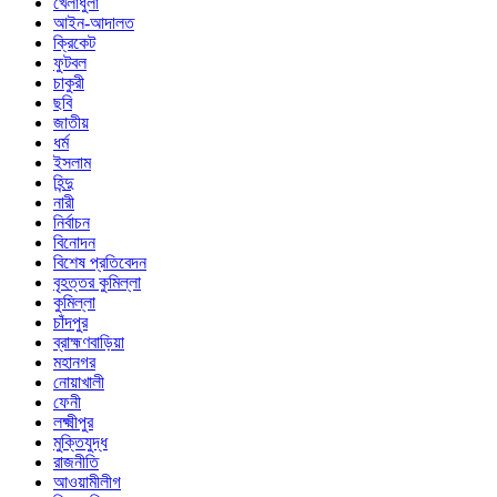
খেলাধুলা
আইন-আদালত
ক্রিকেট
ফুটবল
চাকুরী
ছবি
জাতীয়
ধর্ম
ইসলাম
হিন্দু
নারী
নির্বাচন
বিনোদন
বিশেষ প্রতিবেদন
বৃহত্তর কুমিল্লা
কুমিল্লা
চাঁদপুর
ব্রাহ্মণবাড়িয়া
মহানগর
নোয়াখালী
ফেনী
লক্ষ্মীপুর
মুক্তিযুদ্ধ
রাজনীতি
আওয়ামীলীগ