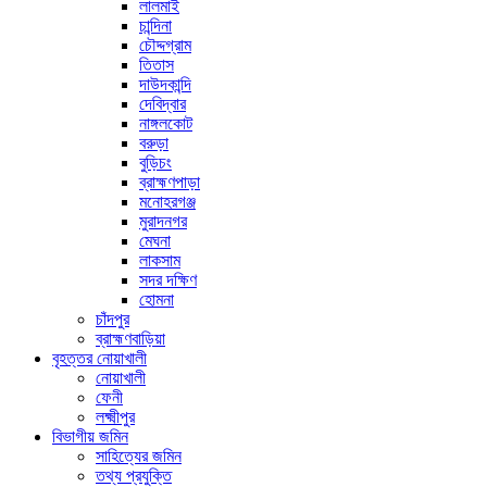
লালমাই
চান্দিনা
চৌদ্দগ্রাম
তিতাস
দাউদকান্দি
দেবিদ্বার
নাঙ্গলকোট
বরুড়া
বুড়িচং
ব্রাহ্মণপাড়া
মনোহরগঞ্জ
মুরাদনগর
মেঘনা
লাকসাম
সদর দক্ষিণ
হোমনা
চাঁদপুর
ব্রাহ্মণবাড়িয়া
বৃহত্তর নোয়াখালী
নোয়াখালী
ফেনী
লক্ষ্মীপুর
বিভাগীয় জমিন
সাহিত্যের জমিন
তথ্য প্রযুক্তি