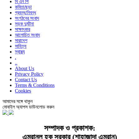
বি এন পি
কবিতা/ছড়া
প্রবন্ধ/নিবন্ধ
সংগঠনের সংবাদ
সড়ক দুর্ঘটনা
সাক্ষাৎকার
আলোচিত সংবাদ
সারাদেশ
সাহিত্য
স্বাস্থ্য
.
..
About Us
Privacy Policy
Contact Us
Terms & Conditions
Cookies
আমাদের সঙ্গে থাকুন
মোবাইল অ্যাপস ডাউনলোড করুন
সম্পাদক ও প্রকাশক:
এমরানুল হক সরকার (শাহাজাদা এমরান)