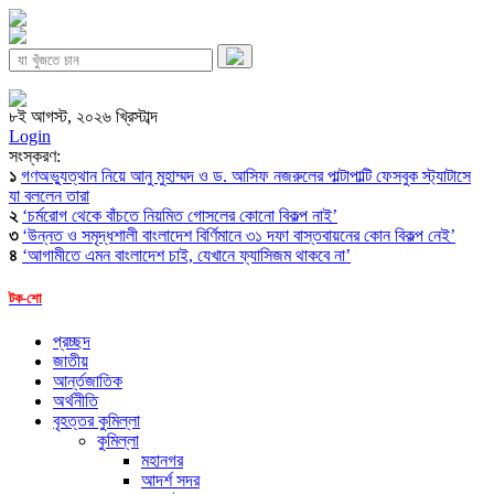
৮ই আগস্ট, ২০২৬ খ্রিস্টাব্দ
Login
সংস্করণ:
১
গণঅভ্যুত্থান নিয়ে আনু মুহাম্মদ ও ড. আসিফ নজরুলের পাল্টাপাল্টি ফেসবুক স্ট্যাটাসে
যা বললেন তারা
২
‘চর্মরোগ থেকে বাঁচতে নিয়মিত গোসলের কোনো বিকল্প নাই’
৩
‘উন্নত ও সমৃদ্ধশালী বাংলাদেশ বির্ণিমানে ৩১ দফা বাস্তবায়নের কোন বিকল্প নেই’
৪
‘আগামীতে এমন বাংলাদেশ চাই, যেখানে ফ্যাসিজম থাকবে না’
টক-শো
প্রচ্ছদ
জাতীয়
আর্ন্তজাতিক
অর্থনীতি
বৃহত্তর কুমিল্লা
কুমিল্লা
মহানগর
আদর্শ সদর