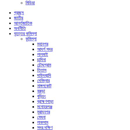
মিডিয়া
প্রচ্ছদ
জাতীয়
আর্ন্তজাতিক
অর্থনীতি
বৃহত্তর কুমিল্লা
কুমিল্লা
মহানগর
আদর্শ সদর
লালমাই
চান্দিনা
চৌদ্দগ্রাম
তিতাস
দাউদকান্দি
দেবিদ্বার
নাঙ্গলকোট
বরুড়া
বুড়িচং
ব্রাহ্মণপাড়া
মনোহরগঞ্জ
মুরাদনগর
মেঘনা
লাকসাম
সদর দক্ষিণ