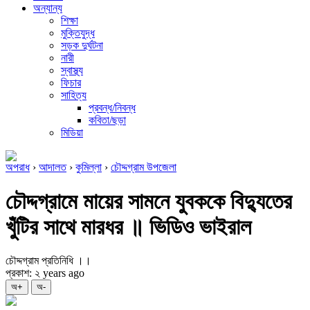
অন্যান্য
শিক্ষা
মুক্তিযুদ্ধ
সড়ক দুর্ঘটনা
নারী
স্বাস্থ্য
ফিচার
সাহিত্য
প্রবন্ধ/নিবন্ধ
কবিতা/ছড়া
মিডিয়া
অপরাধ
›
আদালত
›
কুমিল্লা
›
চৌদ্দগ্রাম উপজেলা
চৌদ্দগ্রামে মায়ের সামনে যুবককে বিদ্যুতের
খুঁটির সাথে মারধর ॥ ভিডিও ভাইরাল
চৌদ্দগ্রাম প্রতিনিধি ।।
প্রকাশ: ২ years ago
অ+
অ-