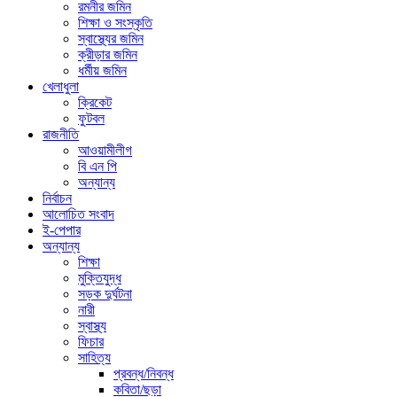
রমনীর জমিন
শিক্ষা ও সংস্কৃতি
স্বাস্থ্যের জমিন
ক্রীড়ার জমিন
ধর্মীয় জমিন
খেলাধুলা
ক্রিকেট
ফুটবল
রাজনীতি
আওয়ামীলীগ
বি এন পি
অন্যান্য
নির্বাচন
আলোচিত সংবাদ
ই-পেপার
অন্যান্য
শিক্ষা
মুক্তিযুদ্ধ
সড়ক দুর্ঘটনা
নারী
স্বাস্থ্য
ফিচার
সাহিত্য
প্রবন্ধ/নিবন্ধ
কবিতা/ছড়া