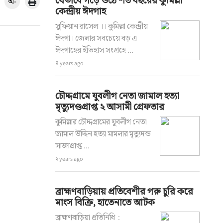
যেভাবে গড়ে ওঠে শত বছরের কুমিল্লা
অ-
কেন্দ্রীয় ঈদগাহ
সুফিয়ান রাসেল ।। কুমিল্লা কেন্দ্রীয়
ঈদগা। জেলার সবচেয়ে বড় এ
ঈদগাহের ইতিহাস সংগ্রহে ...
৪ years ago
চৌদ্দগ্রামে যুবলীগ নেতা জামাল হত্যা
মৃত্যুদণ্ডপ্রাপ্ত ২ আসামী গ্রেফতার
কুমিল্লার চৌদ্দগ্রামের যুবলীগ নেতা
জামাল উদ্দিন হত্যা মামলার মৃত্যুদন্ড
সাজাপ্রাপ্ত ...
২ years ago
ব্রাহ্মণবাড়িয়ায় প্রতিবেশীর গরু চুরি করে
মাংস বিক্রি, হাতেনাতে আটক
ব্রাহ্মণবাড়িয়া প্রতিনিধি :