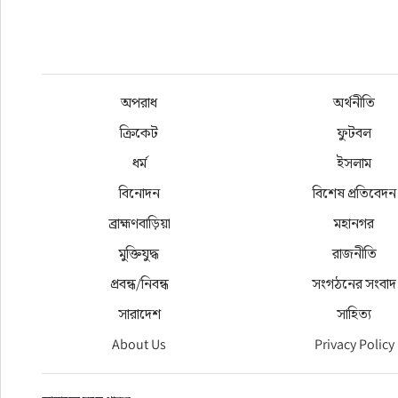
অপরাধ
অর্থনীতি
ক্রিকেট
ফুটবল
ধর্ম
ইসলাম
বিনোদন
বিশেষ প্রতিবেদন
ব্রাহ্মণবাড়িয়া
মহানগর
মুক্তিযুদ্ধ
রাজনীতি
প্রবন্ধ/নিবন্ধ
সংগঠনের সংবাদ
সারাদেশ
সাহিত্য
About Us
Privacy Policy