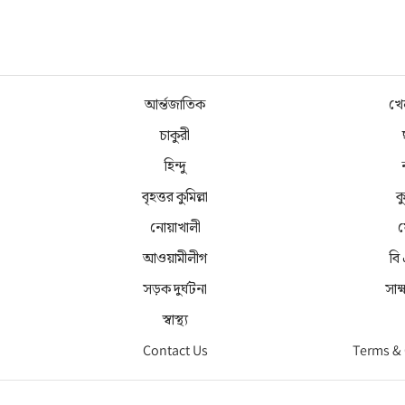
আর্ন্তজাতিক
খে
চাকুরী
হিন্দু
বৃহত্তর কুমিল্লা
কু
নোয়াখালী
ফ
আওয়ামীলীগ
বি
সড়ক দুর্ঘটনা
সাক
স্বাস্থ্য
Contact Us
Terms &