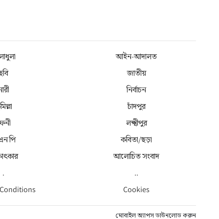
লাধুলা
আইন-আদালত
ছবি
জাতীয়
নারী
নির্বাচন
মিল্লা
চাঁদপুর
েনী
লক্ষ্মীপুর
 এন পি
কবিতা/ছড়া
্ষাৎকার
আলোচিত সংবাদ
.
..
 Conditions
Cookies
মোবাইল অ্যাপস ডাউনলোড করুন