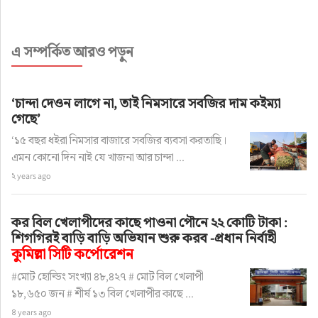
এ সম্পর্কিত আরও পড়ুন
‘চান্দা দেওন লাগে না, তাই নিমসারে সবজির দাম কইম্যা
গেছে’
‘১৫ বছর ধইরা নিমসার বাজারে সবজির ব্যবসা করতাছি।
এমন কোনো দিন নাই যে খাজনা আর চান্দা ...
২ years ago
কর বিল খেলাপীদের কাছে পাওনা পৌনে ২২ কোটি টাকা :
শিগগিরই বাড়ি বাড়ি অভিযান শুরু করব -প্রধান নির্বাহী
কুমিল্লা সিটি কর্পোরেশন
#মোট হোল্ডিং সংখ্যা ৪৮,৪২৭ # মোট বিল খেলাপী
১৮,৬৫০ জন # শীর্ষ ১৩ বিল খেলাপীর কাছে ...
৪ years ago