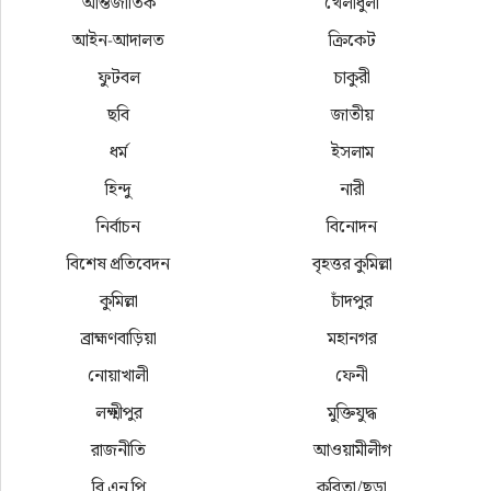
আর্ন্তজাতিক
খেলাধুলা
আইন-আদালত
ক্রিকেট
ফুটবল
চাকুরী
ছবি
জাতীয়
ধর্ম
ইসলাম
হিন্দু
নারী
নির্বাচন
বিনোদন
বিশেষ প্রতিবেদন
বৃহত্তর কুমিল্লা
কুমিল্লা
চাঁদপুর
ব্রাহ্মণবাড়িয়া
মহানগর
নোয়াখালী
ফেনী
লক্ষ্মীপুর
মুক্তিযুদ্ধ
রাজনীতি
আওয়ামীলীগ
বি এন পি
কবিতা/ছড়া