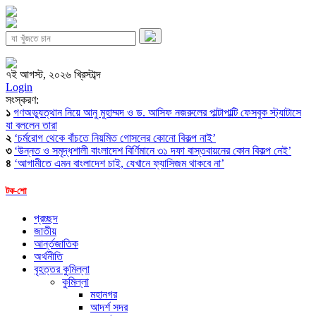
৭ই আগস্ট, ২০২৬ খ্রিস্টাব্দ
Login
সংস্করণ:
১
গণঅভ্যুত্থান নিয়ে আনু মুহাম্মদ ও ড. আসিফ নজরুলের পাল্টাপাল্টি ফেসবুক স্ট্যাটাসে
যা বললেন তারা
২
‘চর্মরোগ থেকে বাঁচতে নিয়মিত গোসলের কোনো বিকল্প নাই’
৩
‘উন্নত ও সমৃদ্ধশালী বাংলাদেশ বির্ণিমানে ৩১ দফা বাস্তবায়নের কোন বিকল্প নেই’
৪
‘আগামীতে এমন বাংলাদেশ চাই, যেখানে ফ্যাসিজম থাকবে না’
টক-শো
প্রচ্ছদ
জাতীয়
আর্ন্তজাতিক
অর্থনীতি
বৃহত্তর কুমিল্লা
কুমিল্লা
মহানগর
আদর্শ সদর