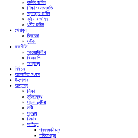
রমনীর জমিন
শিক্ষা ও সংস্কৃতি
স্বাস্থ্যের জমিন
ক্রীড়ার জমিন
ধর্মীয় জমিন
খেলাধুলা
ক্রিকেট
ফুটবল
রাজনীতি
আওয়ামীলীগ
বি এন পি
অন্যান্য
নির্বাচন
আলোচিত সংবাদ
ই-পেপার
অন্যান্য
শিক্ষা
মুক্তিযুদ্ধ
সড়ক দুর্ঘটনা
নারী
স্বাস্থ্য
ফিচার
সাহিত্য
প্রবন্ধ/নিবন্ধ
কবিতা/ছড়া