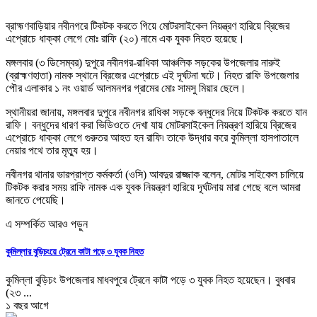
ব্রাহ্মণবাড়িয়ার নবীনগরে টিকটক করতে গিয়ে মোটরসাইকেল নিয়ন্ত্রণ হারিয়ে ব্রিজের
এপ্রোচে ধাক্কা লেগে মোঃ রাফি (২০) নামে এক যুবক নিহত হয়েছে।
মঙ্গলবার (৩ ডিসেম্বর) দুপুরে নবীনগর-রাধিকা আঞ্চলিক সড়কের উপজেলার নারুই
(ব্রাহ্মণহাতা) নামক স্থানে ব্রিজের এপ্রোচে এই দূর্ঘটনা ঘটে। নিহত রাফি উপজেলার
পৌর এলাকার ১ নং ওয়ার্ড আলমনগর গ্রামের মোঃ সামসু মিয়ার ছেলে।
স্থানীয়রা জানায়, মঙ্গলবার দুপুরে নবীনগর রাধিকা সড়কে বন্ধুদের নিয়ে টিকটক করতে যান
রাফি। বন্ধুদের ধারণ করা ভিডিওতে দেখা যায় মোটরসাইকেল নিয়ন্ত্রণ হারিয়ে ব্রিজের
এপ্রোচে ধাক্কা লেগে গুরুতর আহত হন রাফি৷ তাকে উদ্ধার করে কুমিল্লা হাসপাতালে
নেয়ার পথে তার মৃত্যু হয়।
নবীনগর থানার ভারপ্রাপ্ত কর্মকর্তা (ওসি) আবদুর রাজ্জাক বলেন, মোটর সাইকেল চালিয়ে
টিকটক করার সময় রাফি নামক এক যুবক নিয়ন্ত্রণ হারিয়ে দূর্ঘটনায় মারা গেছে বলে আমরা
জানতে পেয়েছি।
এ সম্পর্কিত আরও পড়ুন
কুমিল্লার বুড়িচংয়ে ট্রেনে কাটা পড়ে ৩ যুবক নিহত
কুমিল্লা বুড়িচং উপজেলার মাধবপুরে ট্রেনে কাটা পড়ে ৩ যুবক নিহত হয়েছেন। বুধবার
(২৩ ...
১ বছর আগে