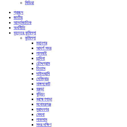
মিডিয়া
প্রচ্ছদ
জাতীয়
আর্ন্তজাতিক
অর্থনীতি
বৃহত্তর কুমিল্লা
কুমিল্লা
মহানগর
আদর্শ সদর
লালমাই
চান্দিনা
চৌদ্দগ্রাম
তিতাস
দাউদকান্দি
দেবিদ্বার
নাঙ্গলকোট
বরুড়া
বুড়িচং
ব্রাহ্মণপাড়া
মনোহরগঞ্জ
মুরাদনগর
মেঘনা
লাকসাম
সদর দক্ষিণ