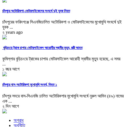
চাঁদপুরে অটোরিকশা-মোটরসাইকেলের সংঘর্ষে দুই যুবক নিহত
চাঁদপুরের ফরিদগঞ্জে সিএনজিচালিত অটোরিকশা ও মোটরসাইকেলের মুখোমুখি সংঘর্ষে দুই
যুবক ...
২ years ago
বুড়িচংয়ে ট্রাক চাপায় মোটরসাইকেল আরোহীর স্বামীর মৃত্যু, স্ত্রী আহত
কুমিল্লার বুড়িচংয়ে ট্রাকের চাপায় মোটরসাইকেল আরোহী স্বামীর মৃত্যু হয়েছে, এ সময়
...
১ বছর আগে
চাঁদপুরে বাস-অটোরিকশা মুখোমুখি সংঘর্ষ, নিহত ১
চাঁদপুর সদরে বাস-সিএনজি চালিত অটোরিকশার মুখোমুখি সংঘর্ষে নুরুল আমিন (৪৯) নামের
এক ...
২ দিন আগে
অপরাধ
অর্থনীতি