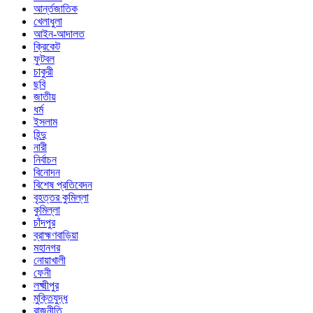
আর্ন্তজাতিক
খেলাধুলা
আইন-আদালত
ক্রিকেট
ফুটবল
চাকুরী
ছবি
জাতীয়
ধর্ম
ইসলাম
হিন্দু
নারী
নির্বাচন
বিনোদন
বিশেষ প্রতিবেদন
বৃহত্তর কুমিল্লা
কুমিল্লা
চাঁদপুর
ব্রাহ্মণবাড়িয়া
মহানগর
নোয়াখালী
ফেনী
লক্ষ্মীপুর
মুক্তিযুদ্ধ
রাজনীতি