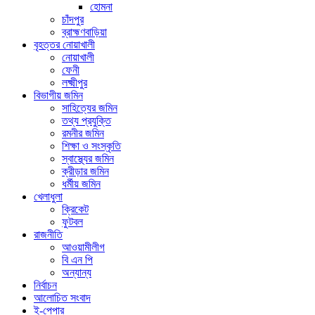
হোমনা
চাঁদপুর
ব্রাহ্মণবাড়িয়া
বৃহত্তর নোয়াখালী
নোয়াখালী
ফেনী
লক্ষ্মীপুর
বিভাগীয় জমিন
সাহিত্যের জমিন
তথ্য প্রযুক্তি
রমনীর জমিন
শিক্ষা ও সংস্কৃতি
স্বাস্থ্যের জমিন
ক্রীড়ার জমিন
ধর্মীয় জমিন
খেলাধুলা
ক্রিকেট
ফুটবল
রাজনীতি
আওয়ামীলীগ
বি এন পি
অন্যান্য
নির্বাচন
আলোচিত সংবাদ
ই-পেপার