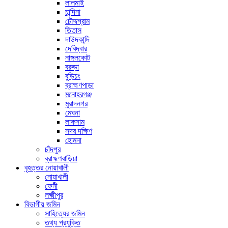
লালমাই
চান্দিনা
চৌদ্দগ্রাম
তিতাস
দাউদকান্দি
দেবিদ্বার
নাঙ্গলকোট
বরুড়া
বুড়িচং
ব্রাহ্মণপাড়া
মনোহরগঞ্জ
মুরাদনগর
মেঘনা
লাকসাম
সদর দক্ষিণ
হোমনা
চাঁদপুর
ব্রাহ্মণবাড়িয়া
বৃহত্তর নোয়াখালী
নোয়াখালী
ফেনী
লক্ষ্মীপুর
বিভাগীয় জমিন
সাহিত্যের জমিন
তথ্য প্রযুক্তি