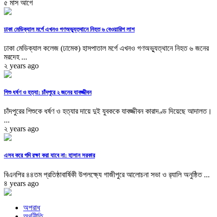
৫ মাস আগে
ঢাকা মেডিক্যাল মর্গে এখনও গণঅভ্যুত্থানে নিহত ৬ বেওয়ারিশ লাশ
ঢাকা মেডিক্যাল কলেজ (ঢামেক) হাসপাতাল মর্গে এখনও গণঅভ্যুত্থানে নিহত ৬ জনের
মরদেহ ...
২ years ago
শিশু ধর্ষণ ও হত্যা: চাঁদপুরে ২ জনের যাবজ্জীবন
চাঁদপুরের শিশুকে ধর্ষণ ও হত্যার দায়ে দুই যুবককে যাবজ্জীবন কারাদণ্ড দিয়েছে আদালত।
...
২ years ago
এসব করে গদি রক্ষা করা যাবে না: হাসান সরকার
বিএনপির ৪৪তম প্রতিষ্ঠাবার্ষিকী উপলক্ষ্যে গাজীপুরে আলোচনা সভা ও র‌্যালি অনুষ্ঠিত ...
৪ years ago
অপরাধ
অর্থনীতি