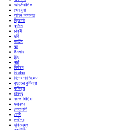
আর্ন্তজাতিক
খেলাধুলা
আইন-আদালত
ক্রিকেট
ফুটবল
চাকুরী
ছবি
জাতীয়
ধর্ম
ইসলাম
হিন্দু
নারী
নির্বাচন
বিনোদন
বিশেষ প্রতিবেদন
বৃহত্তর কুমিল্লা
কুমিল্লা
চাঁদপুর
ব্রাহ্মণবাড়িয়া
মহানগর
নোয়াখালী
ফেনী
লক্ষ্মীপুর
মুক্তিযুদ্ধ