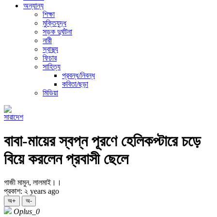
অন্যান্য
শিক্ষা
মুক্তিযুদ্ধ
সড়ক দুর্ঘটনা
নারী
স্বাস্থ্য
ফিচার
সাহিত্য
প্রবন্ধ/নিবন্ধ
কবিতা/ছড়া
মিডিয়া
সারাদেশ
বাবা-মায়ের স্বপ্ন পূরণে হেলিকপ্টারে চড়ে
বিয়ে করলেন প্রবাসী ছেলে
গাজী মামুন, লালমাই।।
প্রকাশ: ২ years ago
অ+
অ-
Oplus_0