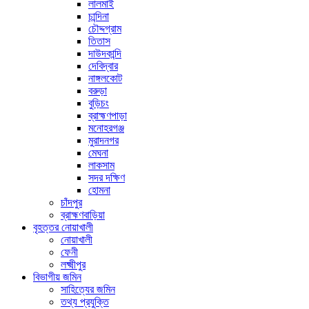
লালমাই
চান্দিনা
চৌদ্দগ্রাম
তিতাস
দাউদকান্দি
দেবিদ্বার
নাঙ্গলকোট
বরুড়া
বুড়িচং
ব্রাহ্মণপাড়া
মনোহরগঞ্জ
মুরাদনগর
মেঘনা
লাকসাম
সদর দক্ষিণ
হোমনা
চাঁদপুর
ব্রাহ্মণবাড়িয়া
বৃহত্তর নোয়াখালী
নোয়াখালী
ফেনী
লক্ষ্মীপুর
বিভাগীয় জমিন
সাহিত্যের জমিন
তথ্য প্রযুক্তি