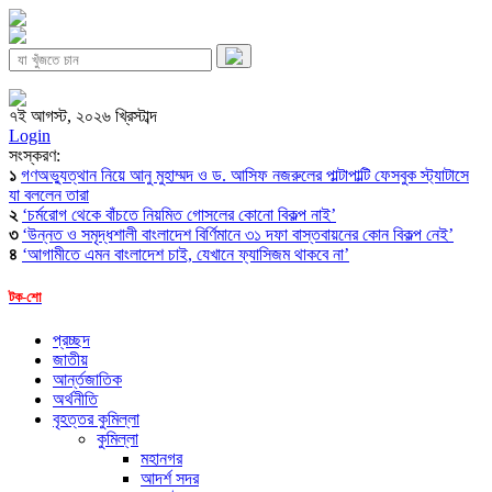
৭ই আগস্ট, ২০২৬ খ্রিস্টাব্দ
Login
সংস্করণ:
১
গণঅভ্যুত্থান নিয়ে আনু মুহাম্মদ ও ড. আসিফ নজরুলের পাল্টাপাল্টি ফেসবুক স্ট্যাটাসে
যা বললেন তারা
২
‘চর্মরোগ থেকে বাঁচতে নিয়মিত গোসলের কোনো বিকল্প নাই’
৩
‘উন্নত ও সমৃদ্ধশালী বাংলাদেশ বির্ণিমানে ৩১ দফা বাস্তবায়নের কোন বিকল্প নেই’
৪
‘আগামীতে এমন বাংলাদেশ চাই, যেখানে ফ্যাসিজম থাকবে না’
টক-শো
প্রচ্ছদ
জাতীয়
আর্ন্তজাতিক
অর্থনীতি
বৃহত্তর কুমিল্লা
কুমিল্লা
মহানগর
আদর্শ সদর