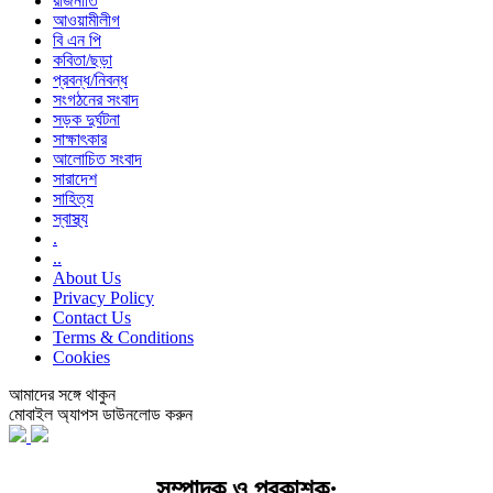
রাজনীতি
আওয়ামীলীগ
বি এন পি
কবিতা/ছড়া
প্রবন্ধ/নিবন্ধ
সংগঠনের সংবাদ
সড়ক দুর্ঘটনা
সাক্ষাৎকার
আলোচিত সংবাদ
সারাদেশ
সাহিত্য
স্বাস্থ্য
.
..
About Us
Privacy Policy
Contact Us
Terms & Conditions
Cookies
আমাদের সঙ্গে থাকুন
মোবাইল অ্যাপস ডাউনলোড করুন
সম্পাদক ও প্রকাশক: