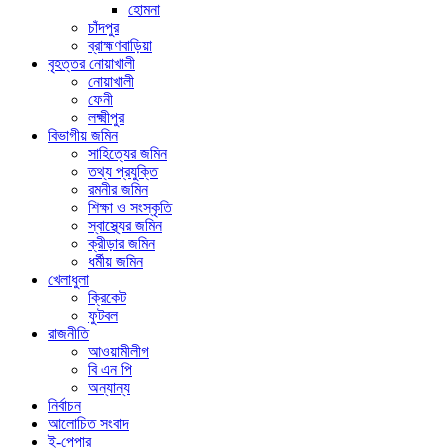
হোমনা
চাঁদপুর
ব্রাহ্মণবাড়িয়া
বৃহত্তর নোয়াখালী
নোয়াখালী
ফেনী
লক্ষ্মীপুর
বিভাগীয় জমিন
সাহিত্যের জমিন
তথ্য প্রযুক্তি
রমনীর জমিন
শিক্ষা ও সংস্কৃতি
স্বাস্থ্যের জমিন
ক্রীড়ার জমিন
ধর্মীয় জমিন
খেলাধুলা
ক্রিকেট
ফুটবল
রাজনীতি
আওয়ামীলীগ
বি এন পি
অন্যান্য
নির্বাচন
আলোচিত সংবাদ
ই-পেপার