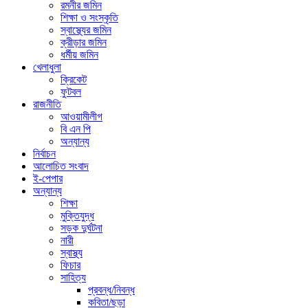
রমনীর জমিন
শিক্ষা ও সংস্কৃতি
স্বাস্থ্যের জমিন
ক্রীড়ার জমিন
ধর্মীয় জমিন
খেলাধুলা
ক্রিকেট
ফুটবল
রাজনীতি
আওয়ামীলীগ
বি এন পি
অন্যান্য
নির্বাচন
আলোচিত সংবাদ
ই-পেপার
অন্যান্য
শিক্ষা
মুক্তিযুদ্ধ
সড়ক দুর্ঘটনা
নারী
স্বাস্থ্য
ফিচার
সাহিত্য
প্রবন্ধ/নিবন্ধ
কবিতা/ছড়া