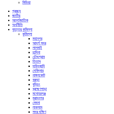
মিডিয়া
প্রচ্ছদ
জাতীয়
আর্ন্তজাতিক
অর্থনীতি
বৃহত্তর কুমিল্লা
কুমিল্লা
মহানগর
আদর্শ সদর
লালমাই
চান্দিনা
চৌদ্দগ্রাম
তিতাস
দাউদকান্দি
দেবিদ্বার
নাঙ্গলকোট
বরুড়া
বুড়িচং
ব্রাহ্মণপাড়া
মনোহরগঞ্জ
মুরাদনগর
মেঘনা
লাকসাম
সদর দক্ষিণ