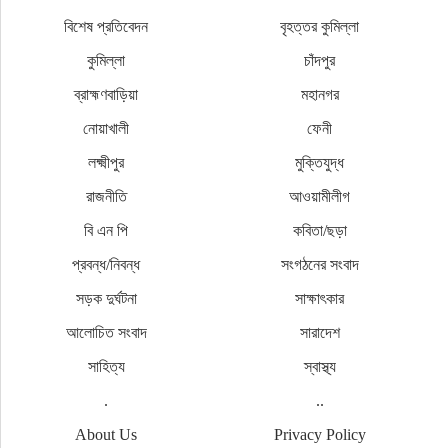
বিশেষ প্রতিবেদন
বৃহত্তর কুমিল্লা
কুমিল্লা
চাঁদপুর
ব্রাহ্মণবাড়িয়া
মহানগর
নোয়াখালী
ফেনী
লক্ষ্মীপুর
মুক্তিযুদ্ধ
রাজনীতি
আওয়ামীলীগ
বি এন পি
কবিতা/ছড়া
প্রবন্ধ/নিবন্ধ
সংগঠনের সংবাদ
সড়ক দুর্ঘটনা
সাক্ষাৎকার
আলোচিত সংবাদ
সারাদেশ
সাহিত্য
স্বাস্থ্য
.
..
About Us
Privacy Policy