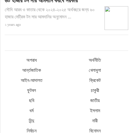
৬০ হাজার টন সার আমদানি করবে সরকার
সৌদি আরব ও কাতার থেকে ২০২৪-২০২৫ অর্থবছরে জন্য ৬০
হাজার মেট্রিক টন সার আমদানির অনুমোদন ...
২ years ago
অপরাধ
অর্থনীতি
আর্ন্তজাতিক
খেলাধুলা
আইন-আদালত
ক্রিকেট
ফুটবল
চাকুরী
ছবি
জাতীয়
ধর্ম
ইসলাম
হিন্দু
নারী
নির্বাচন
বিনোদন