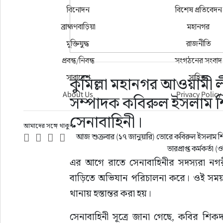
বিনোদন
বিশেষ প্রতিবেদন
ব্রাহ্মণবাড়িয়া
মহানগর
মুক্তিযুদ্ধ
রাজনীতি
প্রবন্ধ/নিবন্ধ
সংগঠনের সংবাদ
সারাদেশ
সাহিত্য
কুমিল্লা মহানগর আওয়ামী 
About Us
Privacy Policy
সম্পাদক কবিরুল ইসলাম শি
সেনাবাহিনী।
আমাদের সঙ্গে থাকুন
আজ শুক্রবার (১৭ জানুয়ারি) ভোরে কবিরুল ইসলাম শি
ভারপ্রাপ্ত কর্মকর্ত
এর আগে রাতে সেনাবাহিনীর সদস্যরা নগর
বাড়িতে অভিযান পরিচালনা করে। ওই সময় ত
থানায় হস্তান্তর করা হয়।
সেনাবাহিনী সূত্রে জানা গেছে, কবির শিক