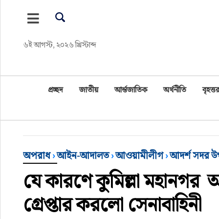
প্রচ্ছদ
৬ই আগস্ট, ২০২৬ খ্রিস্টাব্দ
জাতীয়
আর্ন্তজাতিক
প্রচ্ছদ
জাতীয়
আর্ন্তজাতিক
অর্থনীতি
বৃহত্তর
অর্থনীতি
বৃহত্তর কুমিল্লা
অপরাধ
›
আইন-আদালত
›
আওয়ামীলীগ
›
আদর্শ সদর 
বৃহত্তর নোয়াখালী
যে কারণে কুমিল্লা মহানগর
বিভাগীয় জমিন
গ্রেপ্তার করলো সেনাবাহিনী
খেলাধুলা