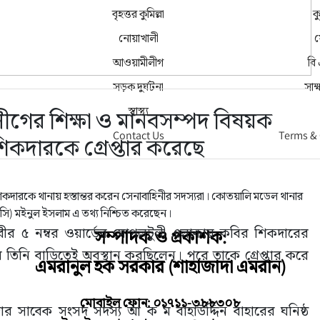
বৃহত্তর কুমিল্লা
কু
নোয়াখালী
ফ
আওয়ামীলীগ
বি
সড়ক দুর্ঘটনা
সাক
স্বাস্থ্য
লীগের শিক্ষা ও মানবসম্পদ বিষয়ক
Contact Us
Terms &
কদারকে গ্রেপ্তার করেছে
কদারকে থানায় হস্তান্তর করেন সেনাবাহিনীর সদস্যরা। কোতয়ালি মডেল থানার
া (ওসি) মইনুল ইসলাম এ তথ্য নিশ্চিত করেছেন।
ীর ৫ নম্বর ওয়ার্ডের মোগলটুলী এলাকায় কবির শিকদারের 
সম্পাদক ও প্রকাশক:
িনি বাড়িতেই অবস্থান করছিলেন। পরে তাকে গ্রেপ্তার করে 
এমরানুল হক সরকার (শাহাজাদা এমরান)
মোবাইল ফোন: ০১৭১১-৩৮৮৩০৮
দার সাবেক সংসদ সদস্য আ ক ম বাহাউদ্দিন বাহারের ঘনিষ্ঠ 