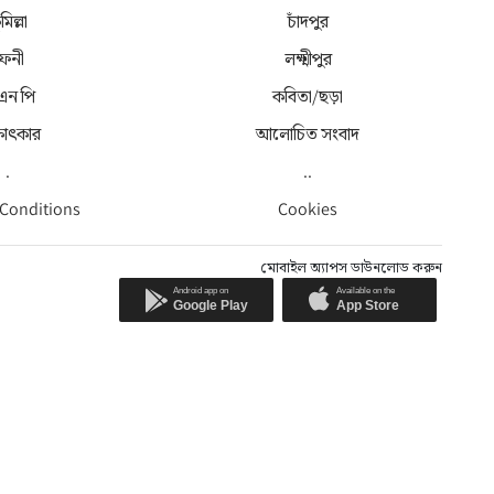
মিল্লা
চাঁদপুর
েনী
লক্ষ্মীপুর
 এন পি
কবিতা/ছড়া
্ষাৎকার
আলোচিত সংবাদ
.
..
 Conditions
Cookies
মোবাইল অ্যাপস ডাউনলোড করুন