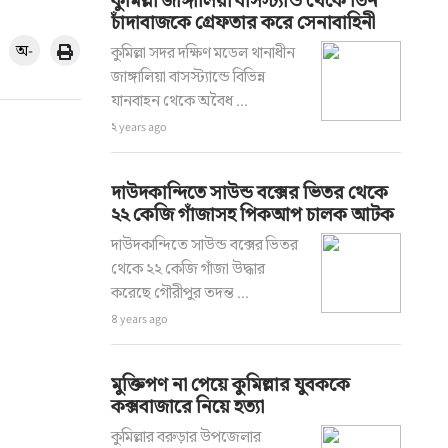
কুমিল্লা জাঙ্গালিয়া বাসস্ট্যান্ড থেকে তিন
চাঁদাবাজকে গ্রেফতার করে সেনাবাহিনী
অ-
কুমিল্লা সদর দক্ষিণ মডেল থানাধীন
জাঙ্গালিয়া বাসস্ট্যান্ডে বিভিন্ন
যানবাহন থেকে অবৈধ ...
২ years ago
দাউদকান্দিতে সাউন্ড বক্সের ভিতর থেকে
২২ কেজি গাঁজাসহ পিকআপ চালক আটক
দাউদকান্দিতে সাউন্ড বক্সের ভিতর
থেকে ২২ কেজি গাঁজা উদ্ধার
করেছে গৌরীপুর তদন্ত ...
৪ years ago
মুক্তিপণ না পেয়ে কুমিল্লার যুবককে
কক্সবাজারে নিয়ে হত্যা
কুমিল্লার বরুড়ার উপজেলার