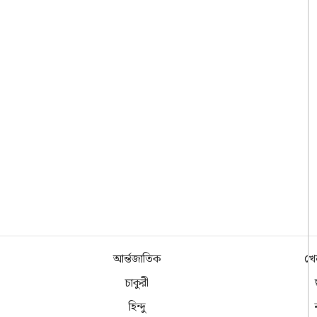
আর্ন্তজাতিক
খে
চাকুরী
হিন্দু