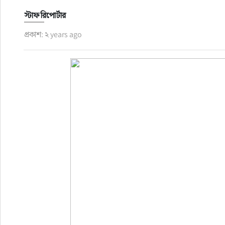
স্টাফ রিপোর্টার
রাজনীতি
প্রকাশ: ২ years ago
নির্বাচন
আলোচিত সংবাদ
ই-পেপার
অন্যান্য