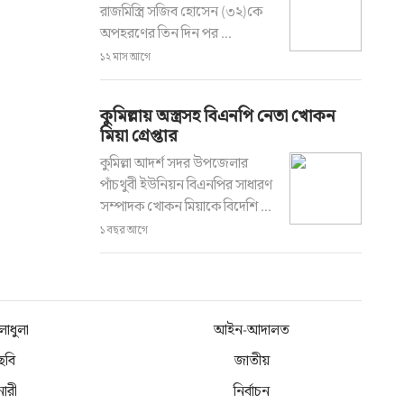
রাজমিস্ত্রি সজিব হোসেন (৩২)কে
অপহরণের তিন দিন পর ...
১২ মাস আগে
কুমিল্লায় অস্ত্রসহ বিএনপি নেতা খোকন
মিয়া গ্রেপ্তার
কুমিল্লা আদর্শ সদর উপজেলার
পাঁচথুবী ইউনিয়ন বিএনপির সাধারণ
সম্পাদক খোকন মিয়াকে বিদেশি ...
১ বছর আগে
লাধুলা
আইন-আদালত
ছবি
জাতীয়
নারী
নির্বাচন