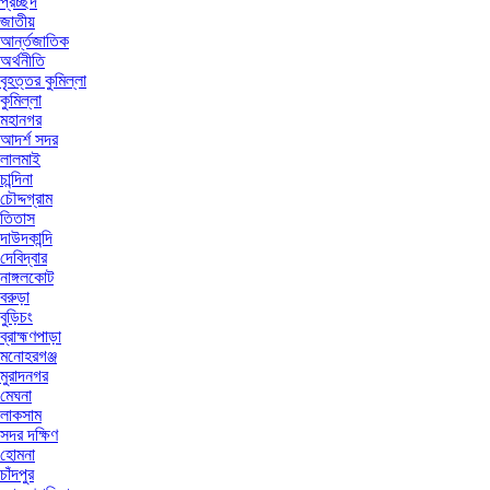
প্রচ্ছদ
জাতীয়
আর্ন্তজাতিক
অর্থনীতি
বৃহত্তর কুমিল্লা
কুমিল্লা
মহানগর
আদর্শ সদর
লালমাই
চান্দিনা
চৌদ্দগ্রাম
তিতাস
দাউদকান্দি
দেবিদ্বার
নাঙ্গলকোট
বরুড়া
বুড়িচং
ব্রাহ্মণপাড়া
মনোহরগঞ্জ
মুরাদনগর
মেঘনা
লাকসাম
সদর দক্ষিণ
হোমনা
চাঁদপুর