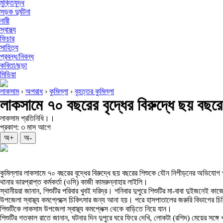
মুক্তিযুদ্ধ
সড়ক দুর্ঘটনা
নারী
স্বাস্থ্য
ফিচার
সাহিত্য
প্রবন্ধ/নিবন্ধ
কবিতা/ছড়া
মিডিয়া
লাকসাম
›
অপরাধ
›
কুমিল্লা
›
বৃহত্তর কুমিল্লা
লাকসামে ৭০ বছরের বৃদ্ধের বিরুদ্ধে ছয় বছ
লাকসাম প্রতিনিধি।।
প্রকাশ: ৩ মাস আগে
অ+
অ-
কুমিল্লার লাকসামে ৭০ বছরের বৃদ্ধের বিরুদ্ধে ছয় বছরের শিশুকে যৌন নিপীড়নের অভিযো
থানার ভারপ্রাপ্ত কর্মকর্তা (ওসি) কাজী কামরুন্নাহার লাইলি।
স্থানীয়রা জানান, শিশুটির পরিবার খুবই দরিদ্র। শনিবার দুপুরে শিশুটির মা-বাবা দুইজনে
উপজেলা স্বাস্থ্য কমপ্লেক্সে চিকিৎসার জন্য আনা হয়। পরে হাসপাতালের জরুরি বিভাগের চি
শিশুটিকে লাকসাম উপজেলা স্বাস্থ্য কমপ্লেক্স থেকে বাড়িতে নিয়ে যান।
শিশুটির গতকাল রাতে জানান, ঘটনার দিন দুপুরে ঘরে ফিরে দেখি, লোকটা (রশিদ) মেয়ের সঙ্গে 