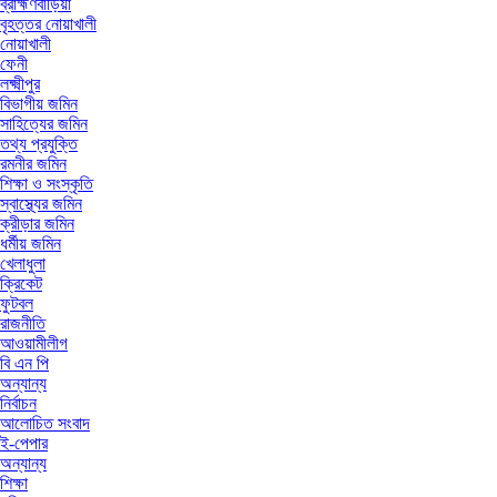
ব্রাহ্মণবাড়িয়া
বৃহত্তর নোয়াখালী
নোয়াখালী
ফেনী
লক্ষ্মীপুর
বিভাগীয় জমিন
সাহিত্যের জমিন
তথ্য প্রযুক্তি
রমনীর জমিন
শিক্ষা ও সংস্কৃতি
স্বাস্থ্যের জমিন
ক্রীড়ার জমিন
ধর্মীয় জমিন
খেলাধুলা
ক্রিকেট
ফুটবল
রাজনীতি
আওয়ামীলীগ
বি এন পি
অন্যান্য
নির্বাচন
আলোচিত সংবাদ
ই-পেপার
অন্যান্য
শিক্ষা