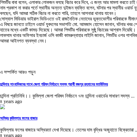
শিশুটির বাবা বলেন, এলাকার লোকজন বলছে বিচার করে দিবে, এ জন্য আর মামলা করতে চাই
নাম প্রকাশ না করার শর্তে স্থানীয় অন্তত দুইজন ব্যক্তি বলেন, ঘটনার পর স্থানীয় ওয়ার্ড 
বলছেন, যদি আমরা সঠিক বিচার না করতে পারি, তাহলে আপনারা থানায় যাবেন।
সোস্যাল মিডিয়ায় ভাইরাল ভিডিওতে ওই রাজনৈতিক নেতাদের ভুক্তভোগীর পরিবারকে মীমাং
এ বিষয়ে জানতে চাইলে ওয়ার্ড যুবদলের সভাপতি মো. আমজাদ হোসেন জানান, ঘটনার খবর পেয়ে
হাতের মধ্যে একটি কামড় দিয়েছে। আমরা শিশুটির পরিবারকে সুষ্ঠু বিচারের আশ্বাস দিয়ে
লাকসাম থানার অফিসার ইনচার্জ ওসি কাজী কামরুন্নাহার লাইলি জানান, শিশুটির ওপর পাশব
আমরা আইনগত ব্যবস্থা নেব।
এ সম্পর্কিত আরও পড়ুন
চান্দিনায় সাংবাদিকদের সাথে জেলা পরিষদ নির্বাচনে সদস্য প্রার্থী বজলুর রহমানের মতবিনিময়
চান্দিনা প্রতিনিধি।। কুমিল্লা জেলা পরিষদ নির্বাচনে ৭নং চান্দিনা ওয়ার্ডের সাধারণ সদস্য ...
৪ years ago
অস্থির কুমিল্লায় ফলের বাজার
কুমিল্লায় ফলের বাজারে অস্থিরতা দেখা দিয়েছে। তেলের দাম বৃদ্ধির অজুহাতে বিক্রেতারা ..
৪ years ago