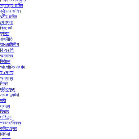
স্বাস্থ্যের জমিন
ক্রীড়ার জমিন
ধর্মীয় জমিন
খেলাধুলা
ক্রিকেট
ফুটবল
রাজনীতি
আওয়ামীলীগ
বি এন পি
অন্যান্য
নির্বাচন
আলোচিত সংবাদ
ই-পেপার
অন্যান্য
শিক্ষা
মুক্তিযুদ্ধ
সড়ক দুর্ঘটনা
নারী
স্বাস্থ্য
ফিচার
সাহিত্য
প্রবন্ধ/নিবন্ধ
কবিতা/ছড়া
মিডিয়া