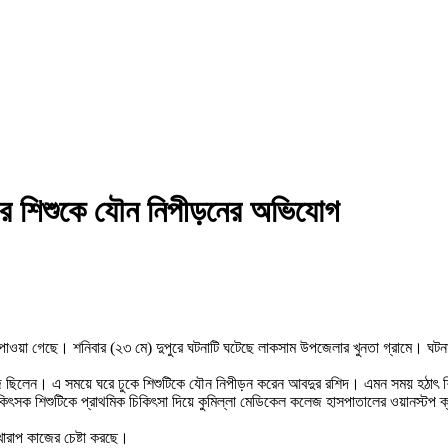
রের শিশুকে যৌন নিপীড়নের অভিযোগ
গ পাওয়া গেছে। শনিবার (২৩ মে) দুপুরে ঘটনাটি ঘটেছে লাকসাম উপজেলার খুনতা গ্রামে। 
ই কাজে ছিলেন। এ সময়ে ঘরে ঢুকে শিশুটিকে যৌন নিপীড়ন করেন আবদুর রশিদ। এমন সময় হঠাৎ শি
কিৎসক শিশুটিকে প্রাথমিক চিকিৎসা দিয়ে কুমিল্লা মেডিকেল কলেজ হাসপাতালের ওয়ানস্টপ ক্র
খারাপ কাজের চেষ্টা করছে।