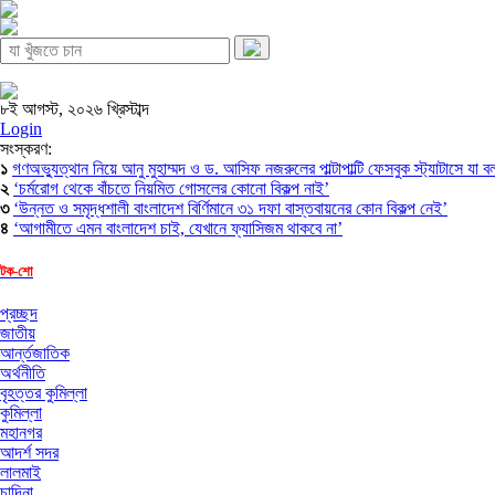
৮ই আগস্ট, ২০২৬ খ্রিস্টাব্দ
Login
সংস্করণ:
১
গণঅভ্যুত্থান নিয়ে আনু মুহাম্মদ ও ড. আসিফ নজরুলের পাল্টাপাল্টি ফেসবুক স্ট্যাটাসে যা 
২
‘চর্মরোগ থেকে বাঁচতে নিয়মিত গোসলের কোনো বিকল্প নাই’
৩
‘উন্নত ও সমৃদ্ধশালী বাংলাদেশ বির্ণিমানে ৩১ দফা বাস্তবায়নের কোন বিকল্প নেই’
৪
‘আগামীতে এমন বাংলাদেশ চাই, যেখানে ফ্যাসিজম থাকবে না’
টক-শো
প্রচ্ছদ
জাতীয়
আর্ন্তজাতিক
অর্থনীতি
বৃহত্তর কুমিল্লা
কুমিল্লা
মহানগর
আদর্শ সদর
লালমাই
চান্দিনা