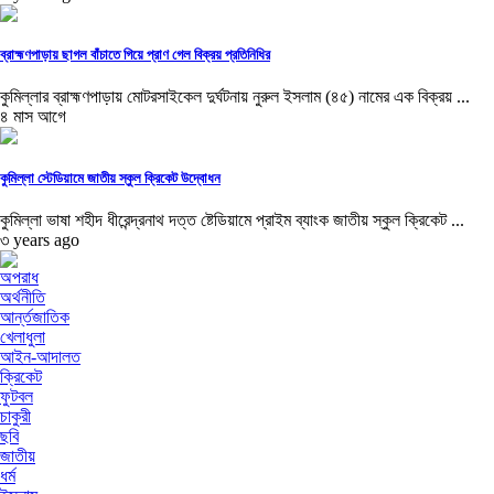
ব্রাহ্মণপাড়ায় ছাগল বাঁচাতে গিয়ে প্রাণ গেল বিক্রয় প্রতিনিধির
কুমিল্লার ব্রাহ্মণপাড়ায় মোটরসাইকেল দুর্ঘটনায় নুরুল ইসলাম (৪৫) নামের এক বিক্রয় ...
৪ মাস আগে
কুমিল্লা স্টেডিয়ামে জাতীয় স্কুল ক্রিকেট উদ্বোধন
কুমিল্লা ভাষা শহীদ ধীরেন্দ্রনাথ দত্ত ষ্টেডিয়ামে প্রাইম ব্যাংক জাতীয় স্কুল ক্রিকেট ...
৩ years ago
অপরাধ
অর্থনীতি
আর্ন্তজাতিক
খেলাধুলা
আইন-আদালত
ক্রিকেট
ফুটবল
চাকুরী
ছবি
জাতীয়
ধর্ম