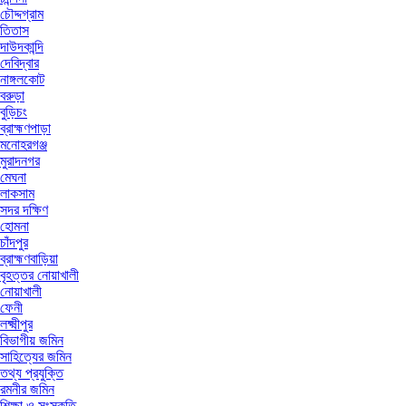
চৌদ্দগ্রাম
তিতাস
দাউদকান্দি
দেবিদ্বার
নাঙ্গলকোট
বরুড়া
বুড়িচং
ব্রাহ্মণপাড়া
মনোহরগঞ্জ
মুরাদনগর
মেঘনা
লাকসাম
সদর দক্ষিণ
হোমনা
চাঁদপুর
ব্রাহ্মণবাড়িয়া
বৃহত্তর নোয়াখালী
নোয়াখালী
ফেনী
লক্ষ্মীপুর
বিভাগীয় জমিন
সাহিত্যের জমিন
তথ্য প্রযুক্তি
রমনীর জমিন
শিক্ষা ও সংস্কৃতি