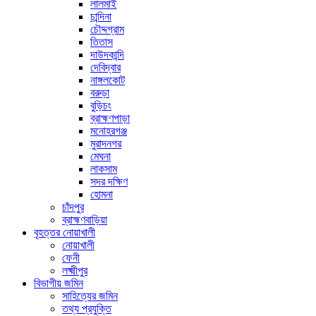
লালমাই
চান্দিনা
চৌদ্দগ্রাম
তিতাস
দাউদকান্দি
দেবিদ্বার
নাঙ্গলকোট
বরুড়া
বুড়িচং
ব্রাহ্মণপাড়া
মনোহরগঞ্জ
মুরাদনগর
মেঘনা
লাকসাম
সদর দক্ষিণ
হোমনা
চাঁদপুর
ব্রাহ্মণবাড়িয়া
বৃহত্তর নোয়াখালী
নোয়াখালী
ফেনী
লক্ষ্মীপুর
বিভাগীয় জমিন
সাহিত্যের জমিন
তথ্য প্রযুক্তি