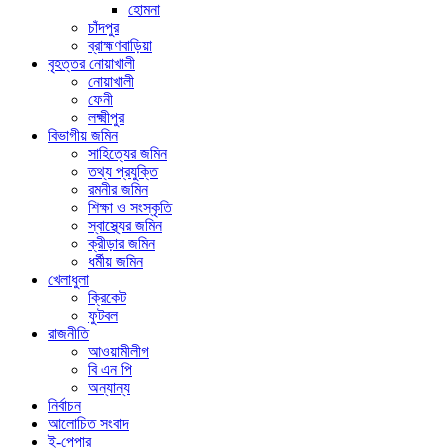
হোমনা
চাঁদপুর
ব্রাহ্মণবাড়িয়া
বৃহত্তর নোয়াখালী
নোয়াখালী
ফেনী
লক্ষ্মীপুর
বিভাগীয় জমিন
সাহিত্যের জমিন
তথ্য প্রযুক্তি
রমনীর জমিন
শিক্ষা ও সংস্কৃতি
স্বাস্থ্যের জমিন
ক্রীড়ার জমিন
ধর্মীয় জমিন
খেলাধুলা
ক্রিকেট
ফুটবল
রাজনীতি
আওয়ামীলীগ
বি এন পি
অন্যান্য
নির্বাচন
আলোচিত সংবাদ
ই-পেপার