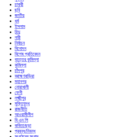
চাকুরী
ছবি
জাতীয়
ধর্ম
ইসলাম
হিন্দু
নারী
নির্বাচন
বিনোদন
বিশেষ প্রতিবেদন
বৃহত্তর কুমিল্লা
কুমিল্লা
চাঁদপুর
ব্রাহ্মণবাড়িয়া
মহানগর
নোয়াখালী
ফেনী
লক্ষ্মীপুর
মুক্তিযুদ্ধ
রাজনীতি
আওয়ামীলীগ
বি এন পি
কবিতা/ছড়া
প্রবন্ধ/নিবন্ধ
সংগঠনের সংবাদ