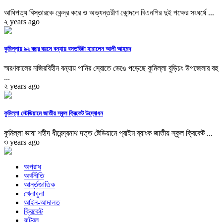
আধিপত্য বিস্তারকে কেন্দ্র করে ও অভ্যন্তরীণ কোন্দলে বিএনপির দুই পক্ষের সংঘর্ষে ...
২ years ago
কুমিল্লায় ৯২ বছর বয়সে বন্যায় বসতভিটা হারালেন আলী আহমদ
স্মরণকালের নজিরবিহীন বন্যায় পানির স্রোতে ভেঙে পড়েছে কুমিল্লা বুড়িচং উপজেলার বহু
...
২ years ago
কুমিল্লা স্টেডিয়ামে জাতীয় স্কুল ক্রিকেট উদ্বোধন
কুমিল্লা ভাষা শহীদ ধীরেন্দ্রনাথ দত্ত ষ্টেডিয়ামে প্রাইম ব্যাংক জাতীয় স্কুল ক্রিকেট ...
৩ years ago
অপরাধ
অর্থনীতি
আর্ন্তজাতিক
খেলাধুলা
আইন-আদালত
ক্রিকেট
ফুটবল