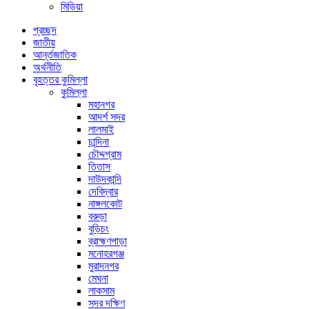
মিডিয়া
প্রচ্ছদ
জাতীয়
আর্ন্তজাতিক
অর্থনীতি
বৃহত্তর কুমিল্লা
কুমিল্লা
মহানগর
আদর্শ সদর
লালমাই
চান্দিনা
চৌদ্দগ্রাম
তিতাস
দাউদকান্দি
দেবিদ্বার
নাঙ্গলকোট
বরুড়া
বুড়িচং
ব্রাহ্মণপাড়া
মনোহরগঞ্জ
মুরাদনগর
মেঘনা
লাকসাম
সদর দক্ষিণ