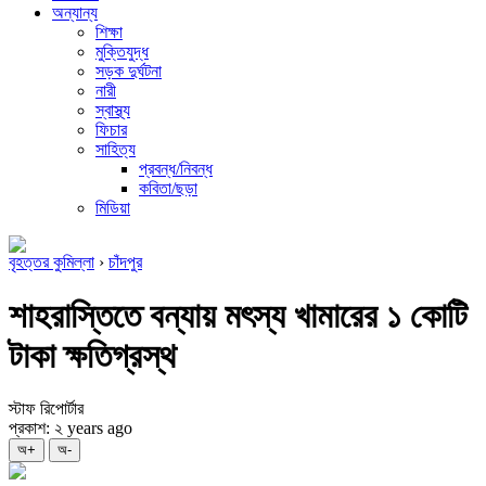
অন্যান্য
শিক্ষা
মুক্তিযুদ্ধ
সড়ক দুর্ঘটনা
নারী
স্বাস্থ্য
ফিচার
সাহিত্য
প্রবন্ধ/নিবন্ধ
কবিতা/ছড়া
মিডিয়া
বৃহত্তর কুমিল্লা
›
চাঁদপুর
শাহরাস্তিতে বন্যায় মৎস্য খামারের ১ কোটি
টাকা ক্ষতিগ্রস্থ
স্টাফ রিপোর্টার
প্রকাশ: ২ years ago
অ+
অ-