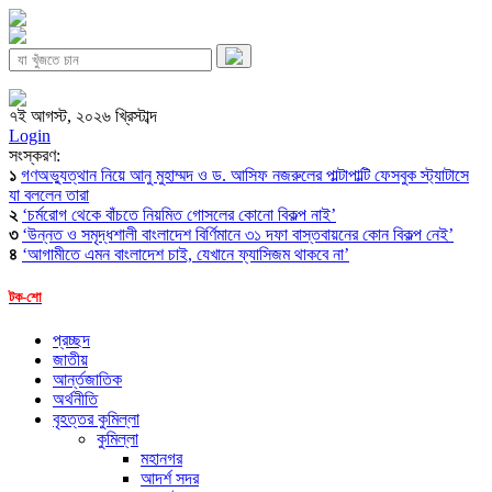
৭ই আগস্ট, ২০২৬ খ্রিস্টাব্দ
Login
সংস্করণ:
১
গণঅভ্যুত্থান নিয়ে আনু মুহাম্মদ ও ড. আসিফ নজরুলের পাল্টাপাল্টি ফেসবুক স্ট্যাটাসে
যা বললেন তারা
২
‘চর্মরোগ থেকে বাঁচতে নিয়মিত গোসলের কোনো বিকল্প নাই’
৩
‘উন্নত ও সমৃদ্ধশালী বাংলাদেশ বির্ণিমানে ৩১ দফা বাস্তবায়নের কোন বিকল্প নেই’
৪
‘আগামীতে এমন বাংলাদেশ চাই, যেখানে ফ্যাসিজম থাকবে না’
টক-শো
প্রচ্ছদ
জাতীয়
আর্ন্তজাতিক
অর্থনীতি
বৃহত্তর কুমিল্লা
কুমিল্লা
মহানগর
আদর্শ সদর