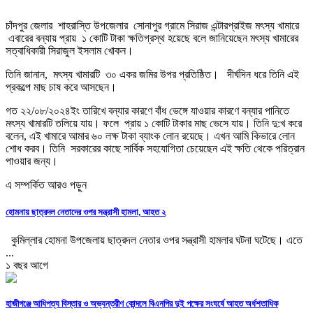
চাঁদপুর জেলার শাহরাস্তি উপজেলার সোনাপুর গ্রামে সিরাজ এন্টারপ্রাইজ মৎস্য খামারে
এবারের বন্যায় প্রায় ১ কোটি টাকা ক্ষতিগ্রস্থ হয়েছে বলে জানিয়েছেন মৎস্য খামারের
সত্বাধিকারী সিরাজুল ইসলাম খোকন।
তিনি জানান, মৎস্য খামারটি ৩০ একর জমির উপর প্রতিষ্ঠিত। দীর্ঘদিন ধরে তিনি এই
প্রকল্পে মাছ চাষ করে আসছেন।
গত ২২/০৮/২০২৪ইং তারিখে বন্যার কারণে বাঁধ ভেঙ্গে যাওয়ার কারণে বন্যার পানিতে
মৎস্য খামারটি তলিয়ে যায়। ফলে প্রায় ১ কোটি টাকার মাছ ভেসে যায়। তিনি দু:খ করে
বলেন, এই খামারে আমার ৬০ লক্ষ টাকা ব্যাংক লোন রয়েছে। এখন আমি কিভারে লোন
শোধ করব। তিনি সরকারের কাছে সার্বিক সহযোগিতা চেয়েছেন এই ক্ষতি থেকে পরিত্রান
পাওয়ার জন্য।
এ সম্পর্কিত আরও পড়ুন
হোমনায় ছাত্রদল নেতাদের ওপর সন্ত্রাসী হামলা, আহত ২
কুমিল্লার হোমনা উপজেলায় ছাত্রদল নেতার ওপর সন্ত্রাসী হামলার ঘটনা ঘটেছে। এতে
...
১ বছর আগে
হাজীগঞ্জে আধিপত্য বিস্তার ও অভ্যন্তরীণ কোন্দলে বিএনপির দুই পক্ষের সংঘর্ষে আহত অর্ধশতাধিক