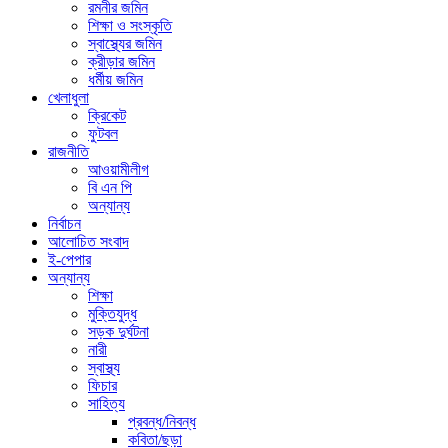
রমনীর জমিন
শিক্ষা ও সংস্কৃতি
স্বাস্থ্যের জমিন
ক্রীড়ার জমিন
ধর্মীয় জমিন
খেলাধুলা
ক্রিকেট
ফুটবল
রাজনীতি
আওয়ামীলীগ
বি এন পি
অন্যান্য
নির্বাচন
আলোচিত সংবাদ
ই-পেপার
অন্যান্য
শিক্ষা
মুক্তিযুদ্ধ
সড়ক দুর্ঘটনা
নারী
স্বাস্থ্য
ফিচার
সাহিত্য
প্রবন্ধ/নিবন্ধ
কবিতা/ছড়া