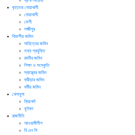
ব্রাহ্মণবাড়িয়া
বৃহত্তর নোয়াখালী
নোয়াখালী
ফেনী
লক্ষ্মীপুর
বিভাগীয় জমিন
সাহিত্যের জমিন
তথ্য প্রযুক্তি
রমনীর জমিন
শিক্ষা ও সংস্কৃতি
স্বাস্থ্যের জমিন
ক্রীড়ার জমিন
ধর্মীয় জমিন
খেলাধুলা
ক্রিকেট
ফুটবল
রাজনীতি
আওয়ামীলীগ
বি এন পি