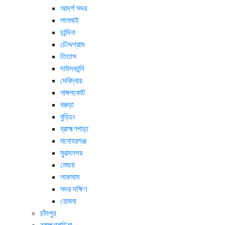
আদর্শ সদর
লালমাই
চান্দিনা
চৌদ্দগ্রাম
তিতাস
দাউদকান্দি
দেবিদ্বার
নাঙ্গলকোট
বরুড়া
বুড়িচং
ব্রাহ্মণপাড়া
মনোহরগঞ্জ
মুরাদনগর
মেঘনা
লাকসাম
সদর দক্ষিণ
হোমনা
চাঁদপুর