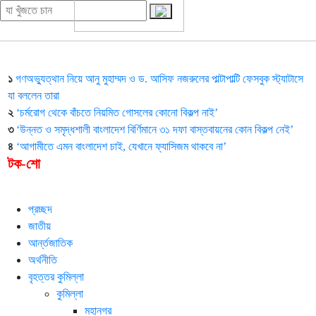
১
গণঅভ্যুত্থান নিয়ে আনু মুহাম্মদ ও ড. আসিফ নজরুলের পাল্টাপাল্টি ফেসবুক স্ট্যাটাসে
যা বললেন তারা
২
‘চর্মরোগ থেকে বাঁচতে নিয়মিত গোসলের কোনো বিকল্প নাই’
৩
‘উন্নত ও সমৃদ্ধশালী বাংলাদেশ বির্ণিমানে ৩১ দফা বাস্তবায়নের কোন বিকল্প নেই’
৪
‘আগামীতে এমন বাংলাদেশ চাই, যেখানে ফ্যাসিজম থাকবে না’
টক-শো
প্রচ্ছদ
জাতীয়
আর্ন্তজাতিক
অর্থনীতি
বৃহত্তর কুমিল্লা
কুমিল্লা
মহানগর