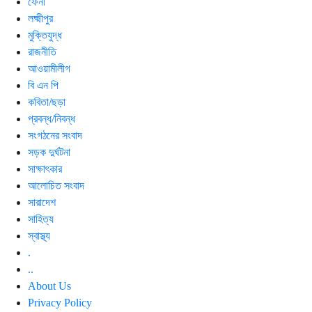
ফেনী
লক্ষ্মীপুর
মুক্তিযুদ্ধ
রাজনীতি
আওয়ামীলীগ
বি এন পি
কবিতা/ছড়া
প্রবন্ধ/নিবন্ধ
সংগঠনের সংবাদ
সড়ক দুর্ঘটনা
সাক্ষাৎকার
আলোচিত সংবাদ
সারাদেশ
সাহিত্য
স্বাস্থ্য
.
..
About Us
Privacy Policy