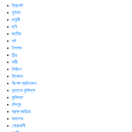
ক্রিকেট
ফুটবল
চাকুরী
ছবি
জাতীয়
ধর্ম
ইসলাম
হিন্দু
নারী
নির্বাচন
বিনোদন
বিশেষ প্রতিবেদন
বৃহত্তর কুমিল্লা
কুমিল্লা
চাঁদপুর
ব্রাহ্মণবাড়িয়া
মহানগর
নোয়াখালী