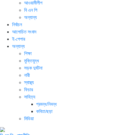
আওয়ামীলীগ
বি এন পি
অন্যান্য
নির্বাচন
আলোচিত সংবাদ
ই-পেপার
অন্যান্য
শিক্ষা
মুক্তিযুদ্ধ
সড়ক দুর্ঘটনা
নারী
স্বাস্থ্য
ফিচার
সাহিত্য
প্রবন্ধ/নিবন্ধ
কবিতা/ছড়া
মিডিয়া