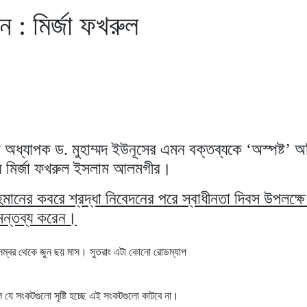
িন : মির্জা ফখরুল
্টা অধ্যাপক ড. মুহাম্মদ ইউনূসের এমন বক্তব্যকে ‘অস্পষ্ট’
চিব মির্জা ফখরুল ইসলাম আলমগীর।
হমানের কবরে শ্রদ্ধা নিবেদনের পরে স্বাধীনতা দিবস উপলক্ষে
 মন্তব্য করেন।
ডিসেম্বর থেকে জুন ছয় মাস। সুতরাং এটা কোনো রোডম্যাপ
ে যে সংকটগুলো সৃষ্টি হচ্ছে এই সংকটগুলো কাটবে না।