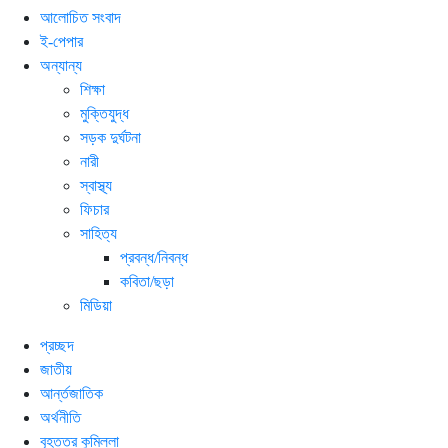
আলোচিত সংবাদ
ই-পেপার
অন্যান্য
শিক্ষা
মুক্তিযুদ্ধ
সড়ক দুর্ঘটনা
নারী
স্বাস্থ্য
ফিচার
সাহিত্য
প্রবন্ধ/নিবন্ধ
কবিতা/ছড়া
মিডিয়া
প্রচ্ছদ
জাতীয়
আর্ন্তজাতিক
অর্থনীতি
বৃহত্তর কুমিল্লা