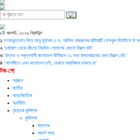
৮ই আগস্ট, ২০২৬ খ্রিস্টাব্দ
১
গণঅভ্যুত্থান নিয়ে আনু মুহাম্মদ ও ড. আসিফ নজরুলের পাল্টাপাল্টি ফেসবুক স্ট্যাটাসে যা 
২
‘চর্মরোগ থেকে বাঁচতে নিয়মিত গোসলের কোনো বিকল্প নাই’
৩
‘উন্নত ও সমৃদ্ধশালী বাংলাদেশ বির্ণিমানে ৩১ দফা বাস্তবায়নের কোন বিকল্প নেই’
৪
‘আগামীতে এমন বাংলাদেশ চাই, যেখানে ফ্যাসিজম থাকবে না’
টক-শো
প্রচ্ছদ
জাতীয়
আর্ন্তজাতিক
অর্থনীতি
বৃহত্তর কুমিল্লা
কুমিল্লা
মহানগর
আদর্শ সদর