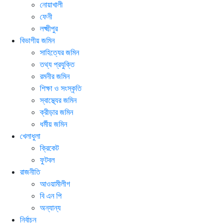
নোয়াখালী
ফেনী
লক্ষ্মীপুর
বিভাগীয় জমিন
সাহিত্যের জমিন
তথ্য প্রযুক্তি
রমনীর জমিন
শিক্ষা ও সংস্কৃতি
স্বাস্থ্যের জমিন
ক্রীড়ার জমিন
ধর্মীয় জমিন
খেলাধুলা
ক্রিকেট
ফুটবল
রাজনীতি
আওয়ামীলীগ
বি এন পি
অন্যান্য
নির্বাচন