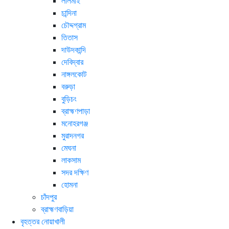
লালমাই
চান্দিনা
চৌদ্দগ্রাম
তিতাস
দাউদকান্দি
দেবিদ্বার
নাঙ্গলকোট
বরুড়া
বুড়িচং
ব্রাহ্মণপাড়া
মনোহরগঞ্জ
মুরাদনগর
মেঘনা
লাকসাম
সদর দক্ষিণ
হোমনা
চাঁদপুর
ব্রাহ্মণবাড়িয়া
বৃহত্তর নোয়াখালী