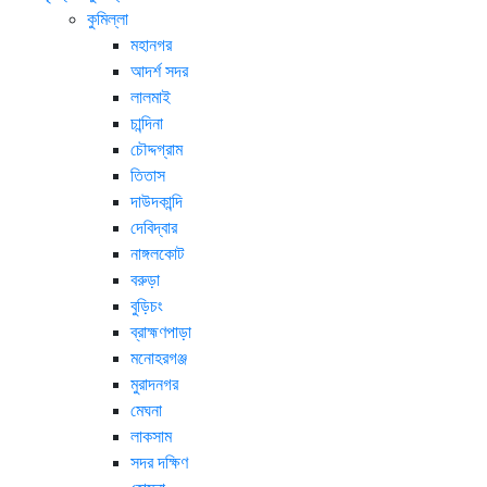
কুমিল্লা
মহানগর
আদর্শ সদর
লালমাই
চান্দিনা
চৌদ্দগ্রাম
তিতাস
দাউদকান্দি
দেবিদ্বার
নাঙ্গলকোট
বরুড়া
বুড়িচং
ব্রাহ্মণপাড়া
মনোহরগঞ্জ
মুরাদনগর
মেঘনা
লাকসাম
সদর দক্ষিণ