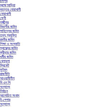
চাঁদপুর
ব্রাহ্মণবাড়িয়া
বৃহত্তর নোয়াখালী
নোয়াখালী
ফেনী
লক্ষ্মীপুর
বিভাগীয় জমিন
সাহিত্যের জমিন
তথ্য প্রযুক্তি
রমনীর জমিন
শিক্ষা ও সংস্কৃতি
স্বাস্থ্যের জমিন
ক্রীড়ার জমিন
ধর্মীয় জমিন
খেলাধুলা
ক্রিকেট
ফুটবল
রাজনীতি
আওয়ামীলীগ
বি এন পি
অন্যান্য
নির্বাচন
আলোচিত সংবাদ
ই-পেপার
অন্যান্য