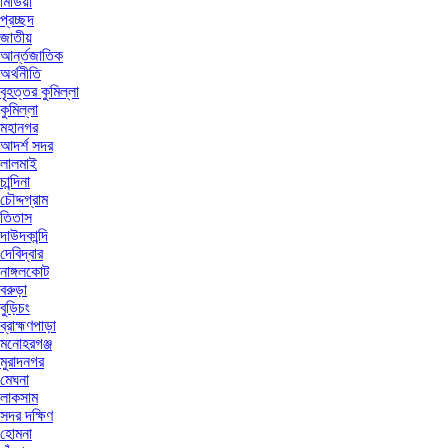
মিডিয়া
প্রচ্ছদ
জাতীয়
আর্ন্তজাতিক
অর্থনীতি
বৃহত্তর কুমিল্লা
কুমিল্লা
মহানগর
আদর্শ সদর
লালমাই
চান্দিনা
চৌদ্দগ্রাম
তিতাস
দাউদকান্দি
দেবিদ্বার
নাঙ্গলকোট
বরুড়া
বুড়িচং
ব্রাহ্মণপাড়া
মনোহরগঞ্জ
মুরাদনগর
মেঘনা
লাকসাম
সদর দক্ষিণ
হোমনা