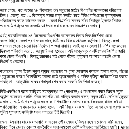
থেকে প্যান্ডেলের বাঁশ সরানো হবে।
জানা গেছে, গত বছরের ২৮ ডিসেম্বর ওই স্কুলের মাঠেই বিএনপির সম্মেলনের পরিকল্পনা
ছিল। এজন্য গত ২৩ ডিসেম্বর সভার জন্য সম্মতি চেয়ে বিজিএফসিএলের ব্যবস্থাপনা
পরিচালকের কাছে আবেদন করেন। জেলা বিএনপির সদস্য সচিব সিরাজুল ইসলাম সিরাজ।
পরে মাঠে প্যান্ডেলের অবকাঠামো তৈরি করা শুরু করেন বিএনপির নেতারা।
এরই ধারাবাহিকতায় ২৪ ডিসেম্বর বিএনপির আবেদনের বিষয়ে দিক-নির্দেশনা চেয়ে
ব্রাহ্মণবাড়িয়া জেলা প্রশাসকের কাছে চিঠি দেয় বিজিএফসিএল কর্তৃপক্ষ। কিন্তু জেলা
প্রশাসন থেকে কোনো দিক নির্দেশনা পাওয়া যায়নি। এরই মধ্যে জেলা বিএনপির সম্মেলনের
দিনক্ষণ পরিবর্তন করে ১৮ জানুয়ারি করা হয়েছে। এই সংক্রান্ত একটি প্রেসবিজ্ঞপ্তি জারি
করে জেলা বিএনপি। কিন্তু তারপরও মাঠ থেকে বাঁশের প্যান্ডেল অপসারণ করেনি জেলা
বিএনপির নেতারা।
বাংলাদেশ গ্যাস ফিল্ডস স্কুল অ্যান্ড কলেজের অধ্যক্ষ মোহাম্মদ কামরুল হাসান বলেন, বাঁশের
প্যান্ডেলের কারণে শিক্ষার্থীদের আমরা মাঠে অ্যাসেম্বলি ও বার্ষিক ক্রীড়া প্রতিযোগিতা করতে
পারছি না। জানুয়ারির মধ্যে খেলাধুলা শেষ করার সরকারি নির্দেশনা রয়েছে।
বিজিএফসিএল ব্রাহ্মণবাড়িয়ার মহাব্যবস্থাপক (প্রশাসন) ও বাংলাদেশ গ্যাস ফিল্ডস স্কুল
অ্যান্ড কলেজের গভর্নিং বডির সভাপতি মো. হাবিবুর রহমান বলেন, স্কুল মাঠটি কেপিআইভুক্ত
এলাকায়, মাঠে বাঁশের প্যান্ডেলের কারণে শিক্ষার্থীদের স্বাভাবিক কার্যক্রমসহ বার্ষিক ক্রীড়া
প্রতিযোগিতা মারাত্মকভাবে ব্যাহত হচ্ছে। এই বিষয়ে ব্যবস্থা নিতে আমরা জেলা প্রশাসক ও
পুলিশ সুপারসহ সংশ্লিষ্ট সকল দপ্তরে চিঠি দিয়েছি।
জেলা বিএনপির সাবেক সভাপতি ও সাবেক পৌর মেয়র হাফিজুর রহমান মোল্লা কচি বলেন,
বিগত দিনে জেলার কোনও রাজনৈতিক সভা-সমাবেশ কেপিআইভুক্ত প্রতিষ্ঠানে হয়নি। দলের