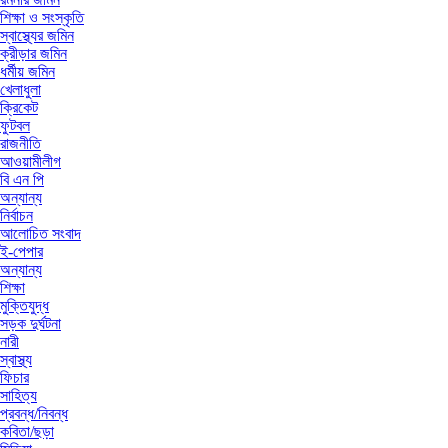
শিক্ষা ও সংস্কৃতি
স্বাস্থ্যের জমিন
ক্রীড়ার জমিন
ধর্মীয় জমিন
খেলাধুলা
ক্রিকেট
ফুটবল
রাজনীতি
আওয়ামীলীগ
বি এন পি
অন্যান্য
নির্বাচন
আলোচিত সংবাদ
ই-পেপার
অন্যান্য
শিক্ষা
মুক্তিযুদ্ধ
সড়ক দুর্ঘটনা
নারী
স্বাস্থ্য
ফিচার
সাহিত্য
প্রবন্ধ/নিবন্ধ
কবিতা/ছড়া