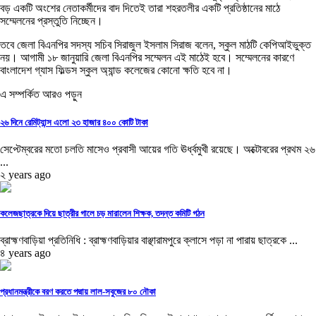
বড় একটি অংশের নেতাকর্মীদের বাদ দিতেই তারা শহরতলীর একটি প্রতিষ্ঠানের মাঠে
সম্মেলনের প্রস্তুতি নিচ্ছেন।
তবে জেলা বিএনপির সদস্য সচিব সিরাজুল ইসলাম সিরাজ বলেন, স্কুল মাঠটি কেপিআইভুক্ত
নয়। আগামী ১৮ জানুয়ারি জেলা বিএনপির সম্মেলন এই মাঠেই হবে। সম্মেলনের কারণে
বাংলাদেশ গ্যাস ফিল্ডস স্কুল অ্যান্ড কলেজের কোনো ক্ষতি হবে না।
এ সম্পর্কিত আরও পড়ুন
২৬ দিনে রেমিট্যান্স এলো ২৩ হাজার ৪০০ কোটি টাকা
সেপ্টেম্বরের মতো চলতি মাসেও প্রবাসী আয়ের গতি ঊর্ধ্বমুখী রয়েছে। অক্টোবরের প্রথম ২৬
...
২ years ago
কলেজছাত্রকে দিয়ে ছাত্রীর গালে চড় মারালেন শিক্ষক, তদন্ত কমিটি গঠন
ব্রাহ্মণবাড়িয়া প্রতিনিধি : ব্রাহ্মণবাড়িয়ার বাঞ্ছারামপুরে ক্লাসে পড়া না পারায় ছাত্রকে ...
৪ years ago
প্রধানমন্ত্রীকে বরণ করতে পদ্মায় লাল-সবুজের ৮০ নৌকা