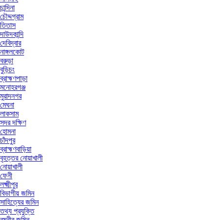
চান্দিনা
চৌদ্দগ্রাম
তিতাস
দাউদকান্দি
দেবিদ্বার
নাঙ্গলকোট
বরুড়া
বুড়িচং
ব্রাহ্মণপাড়া
মনোহরগঞ্জ
মুরাদনগর
মেঘনা
লাকসাম
সদর দক্ষিণ
হোমনা
চাঁদপুর
ব্রাহ্মণবাড়িয়া
বৃহত্তর নোয়াখালী
নোয়াখালী
ফেনী
লক্ষ্মীপুর
বিভাগীয় জমিন
সাহিত্যের জমিন
তথ্য প্রযুক্তি
রমনীর জমিন