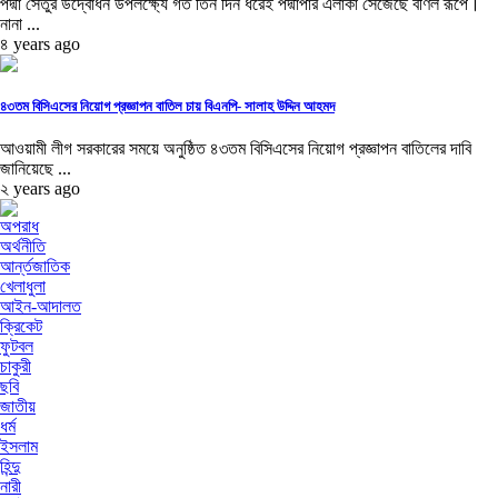
পদ্মা সেতুর উদ্বোধন উপলক্ষ্যে গত তিন দিন ধরেই পদ্মাপার এলাকা সেজেছে বর্ণিল রূপে।
নানা ...
৪ years ago
৪৩তম বিসিএসের নিয়োগ প্রজ্ঞাপন বাতিল চায় বিএনপি- সালাহ উদ্দিন আহমদ
আওয়ামী লীগ সরকারের সময়ে অনুষ্ঠিত ৪৩তম বিসিএসের নিয়োগ প্রজ্ঞাপন বাতিলের দাবি
জানিয়েছে ...
২ years ago
অপরাধ
অর্থনীতি
আর্ন্তজাতিক
খেলাধুলা
আইন-আদালত
ক্রিকেট
ফুটবল
চাকুরী
ছবি
জাতীয়
ধর্ম
ইসলাম
হিন্দু
নারী