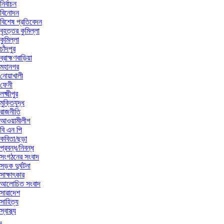
নির্বাচন
বিনোদন
বিশেষ প্রতিবেদন
বৃহত্তর কুমিল্লা
কুমিল্লা
চাঁদপুর
ব্রাহ্মণবাড়িয়া
মহানগর
নোয়াখালী
ফেনী
লক্ষ্মীপুর
মুক্তিযুদ্ধ
রাজনীতি
আওয়ামীলীগ
বি এন পি
কবিতা/ছড়া
প্রবন্ধ/নিবন্ধ
সংগঠনের সংবাদ
সড়ক দুর্ঘটনা
সাক্ষাৎকার
আলোচিত সংবাদ
সারাদেশ
সাহিত্য
স্বাস্থ্য
.