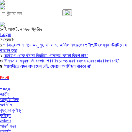
১০ই আগস্ট, ২০২৬ খ্রিস্টাব্দ
Login
সংস্করণ:
১
গণঅভ্যুত্থান নিয়ে আনু মুহাম্মদ ও ড. আসিফ নজরুলের পাল্টাপাল্টি ফেসবুক স্ট্যাটাসে যা
বললেন তারা
২
‘চর্মরোগ থেকে বাঁচতে নিয়মিত গোসলের কোনো বিকল্প নাই’
৩
‘উন্নত ও সমৃদ্ধশালী বাংলাদেশ বির্ণিমানে ৩১ দফা বাস্তবায়নের কোন বিকল্প নেই’
৪
‘আগামীতে এমন বাংলাদেশ চাই, যেখানে ফ্যাসিজম থাকবে না’
টক-শো
প্রচ্ছদ
জাতীয়
আর্ন্তজাতিক
অর্থনীতি
বৃহত্তর কুমিল্লা
কুমিল্লা
মহানগর
আদর্শ সদর
লালমাই