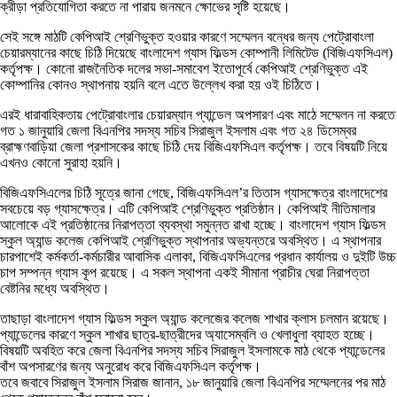
ক্রীড়া প্রতিযোগিতা করতে না পারায় জনমনে ক্ষোভের সৃষ্টি হয়েছে।
সেই সঙ্গে মাঠটি কেপিআই শ্রেণিভুক্ত হওয়ার কারণে সম্মেলন বন্ধের জন্য পেট্রোবাংলা
চেয়ারম্যানের কাছে চিঠি দিয়েছে বাংলাদেশ গ্যাস ফিল্ডস কোম্পানী লিমিটেড (বিজিএফসিএল)
কর্তৃপক্ষ। কোনো রাজনৈতিক দলের সভা-সমাবেশ ইতোপূর্বে কেপিআই শ্রেণিভুক্ত এই
কোম্পানির কোনও স্থাপনায় হয়নি বলে এতে উল্লেখ করা হয় ওই চিঠিতে।
এরই ধারাবাহিকতায় পেট্রোবাংলার চেয়ারম্যান প্যান্ডেল অপসারণ এবং মাঠে সম্মেলন না করতে
গত ১ জানুয়ারি জেলা বিএনপির সদস্য সচিব সিরাজুল ইসলাম এবং গত ২৪ ডিসেম্বর
ব্রাহ্মণবাড়িয়া জেলা প্রশাসকের কাছে চিঠি দেয় বিজিএফসিএল কর্তৃপক্ষ। তবে বিষয়টি নিয়ে
এখনও কোনো সুরাহা হয়নি।
বিজিএফসিএলের চিঠি সূত্রে জানা গেছে, বিজিএফসিএল’র তিতাস গ্যাসক্ষেত্র বাংলাদেশের
সবচেয়ে বড় গ্যাসক্ষেত্র। এটি কেপিআই শ্রেণিভুক্ত প্রতিষ্ঠান। কেপিআই নীতিমালার
আলোকে এই প্রতিষ্ঠানের নিরাপত্তা ব্যবস্থা সমুন্নত রাখা হচ্ছে। বাংলাদেশ গ্যাস ফিল্ডস
স্কুল অ্যান্ড কলেজ কেপিআই শ্রেণিভুক্ত স্থাপনার অভ্যন্তরে অবস্থিত। এ স্থাপনার
চারপাশেই কর্মকর্তা-কর্মচারীর আবাসিক এলাকা, বিজিএফসিএলের প্রধান কার্যালয় ও দুইটি উচ্চ
চাপ সম্পন্ন গ্যাস কূপ রয়েছে। এ সকল স্থাপনা একই সীমানা প্রাচীর ঘেরা নিরাপত্তা
বেষ্টনির মধ্যে অবস্থিত।
তাছাড়া বাংলাদেশ গ্যাস ফিল্ডস স্কুল অ্যান্ড কলেজের কলেজ শাখার ক্লাস চলমান রয়েছে।
প্যান্ডেলের কারণে স্কুল শাখার ছাত্র-ছাত্রীদের অ্যাসেম্বলি ও খেলাধুলা ব্যাহত হচ্ছে।
বিষয়টি অবহিত করে জেলা বিএনপির সদস্য সচিব সিরাজুল ইসলামকে মাঠ থেকে প্যান্ডেলের
বাঁশ অপসারণের জন্য অনুরোধ করে বিজিএফসিএল কর্তৃপক্ষ।
তবে জবাবে সিরাজুল ইসলাম সিরাজ জানান, ১৮ জানুয়ারি জেলা বিএনপির সম্মেলনের পর মাঠ