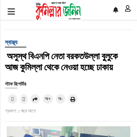
প্রচ্ছদ
জাতীয়
স্বাস্থ্য
আর্ন্তজাতিক
অসুস্থ বিএনপি নেতা বরকতউল্লা বুুলুকে
আজ কুমিল্লা থেকে নেওয়া হচ্ছে ঢাকায়
অর্থনীতি
স্টাফ রিপোর্টার
বৃহত্তর কুমিল্লা
অ+
অ-
বৃহত্তর নোয়াখালী
প্রকাশ: ১ বছর আগে
বিভাগীয় জমিন
খেলাধুলা