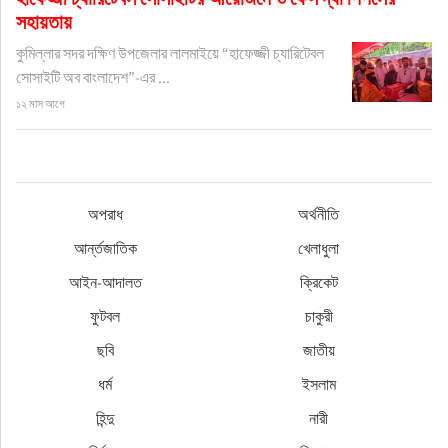
সহায়তায়
কুমিল্লার সদর দক্ষিণ উপজেলার লালমাইয়ে “হাফেজ্জী চ্যারিটেবল
সোসাইটি অব বাংলাদেশ”-এর ...
১২ মাস আগে
অপরাধ
অর্থনীতি
আর্ন্তজাতিক
খেলাধুলা
আইন-আদালত
ক্রিকেট
ফুটবল
চাকুরী
ছবি
জাতীয়
ধর্ম
ইসলাম
হিন্দু
নারী