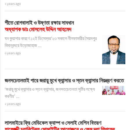
২ years ago
শীতে রোগবালাই ও উষ্ণতা রক্ষায় সাবধান
অধ্যাপক ডাঃ মোসলেহ উদ্দিন আহমেদ
ঘন কুয়াশার কারণে ১২ই ডিসেম্বর’২৩ সকালে নীলফামারীর সৈয়দপুর
বিমানবন্দরে উড়োজাহাজ ...
৩ years ago
জনসচেতনতাই পারে জরায়ু মুখে ক্যান্সার ও স্তন ক্যান্সার নিয়ন্ত্রণ করতে
‘জরায়ু মুখে ক্যান্সার ও স্তন ক্যান্সার, জনসতচেতনতা সৃষ্টির লক্ষ্যে
করণীয়’ ...
২ years ago
লালমাইয়ে ফ্রি মেডিকেল ক্যাম্প ও সেলাই মেশিন বিতরণ
হাফেজ্জী চ্যারিটেবল সোসাইটির আয়োজনে ও ফেস দ্যা পিপলের