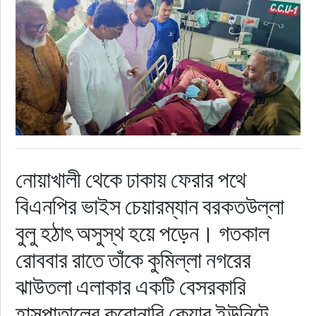
রাজনীতি
নির্বাচন
আলোচিত সংবাদ
ই-পেপার
নোয়াখালী থেকে ঢাকায় ফেরার পথে
অন্যান্য
বিএনপির ভাইস চেয়ারম্যান বরকতউল্লা
বুলু হঠাৎ অসুস্থ হয়ে পড়েন। গতকাল
রোববার রাতে তাঁকে কুমিল্লা নগরের
ঝাউতলা এলাকার একটি বেসরকারি
হাসপাতালের করোনারি কেয়ার ইউনিটে