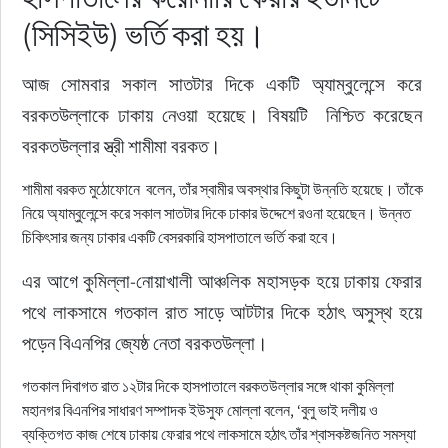
(সিসিইউ) ভর্তি করা হয়।
আজ সোমবার সকাল সাতটার দিকে একটি অ্যাম্বুলেন্সে করে 
বরকতউল্লাকে ঢাকায় নেওয়া হয়েছে। বিষয়টি  নিশ্চিত করেছেন 
বরকতউল্লার স্ত্রী শামীমা বরকত।
শামীমা বরকত মুঠোফোনে বলেন, তাঁর স্বামীর অবস্থার কিছুটা উন্নতি হয়েছে। তাঁকে
নিয়ে অ্যাম্বুলেন্সে করে সকাল সাতটার দিকে ঢাকার উদ্দেশে রওনা হয়েছেন। উন্নত
চিকিৎসার জন্য ঢাকার একটি বেসরকারি হাসপাতালে ভর্তি করা হবে।
এর আগে কুমিল্লা-নোয়াখালী আঞ্চলিক মহাসড়ক হয়ে ঢাকায় ফেরার 
পথে লাকসামে গতকাল রাত সাড়ে আটটার দিকে হঠাৎ অসুস্থ হয়ে 
পড়েন বিএনপির জ্যেষ্ঠ নেতা বরকতউল্লা।
গতকাল দিবাগত রাত ১২টার দিকে হাসপাতালে বরকতউল্লার সঙ্গে থাকা কুমিল্লা
মহানগর বিএনপির সাধারণ সম্পাদক ইউসুফ মোল্লা বলেন, ‘বুলু ভাই দলীয় ও
ব্যক্তিগত কাজ শেষে ঢাকায় ফেরার পথে লাকসামে হঠাৎ তাঁর শ্বাসকষ্টজনিত সমস্যা