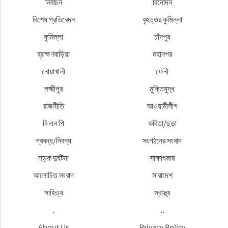
নির্বাচন
বিনোদন
বিশেষ প্রতিবেদন
বৃহত্তর কুমিল্লা
কুমিল্লা
চাঁদপুর
ব্রাহ্মণবাড়িয়া
মহানগর
নোয়াখালী
ফেনী
লক্ষ্মীপুর
মুক্তিযুদ্ধ
রাজনীতি
আওয়ামীলীগ
বি এন পি
কবিতা/ছড়া
প্রবন্ধ/নিবন্ধ
সংগঠনের সংবাদ
সড়ক দুর্ঘটনা
সাক্ষাৎকার
আলোচিত সংবাদ
সারাদেশ
সাহিত্য
স্বাস্থ্য
.
..
About Us
Privacy Policy