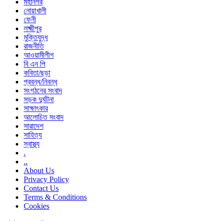
মহানগর
নোয়াখালী
ফেনী
লক্ষ্মীপুর
মুক্তিযুদ্ধ
রাজনীতি
আওয়ামীলীগ
বি এন পি
কবিতা/ছড়া
প্রবন্ধ/নিবন্ধ
সংগঠনের সংবাদ
সড়ক দুর্ঘটনা
সাক্ষাৎকার
আলোচিত সংবাদ
সারাদেশ
সাহিত্য
স্বাস্থ্য
.
..
About Us
Privacy Policy
Contact Us
Terms & Conditions
Cookies