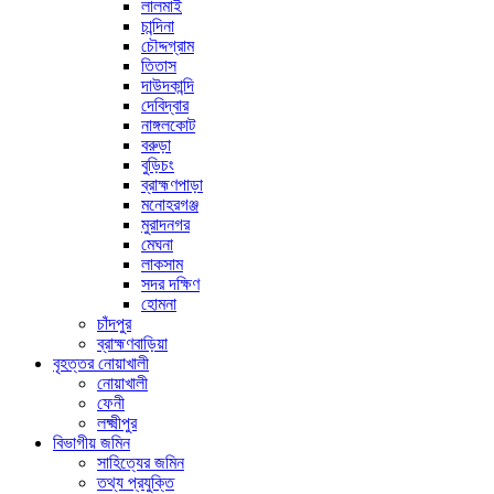
লালমাই
চান্দিনা
চৌদ্দগ্রাম
তিতাস
দাউদকান্দি
দেবিদ্বার
নাঙ্গলকোট
বরুড়া
বুড়িচং
ব্রাহ্মণপাড়া
মনোহরগঞ্জ
মুরাদনগর
মেঘনা
লাকসাম
সদর দক্ষিণ
হোমনা
চাঁদপুর
ব্রাহ্মণবাড়িয়া
বৃহত্তর নোয়াখালী
নোয়াখালী
ফেনী
লক্ষ্মীপুর
বিভাগীয় জমিন
সাহিত্যের জমিন
তথ্য প্রযুক্তি