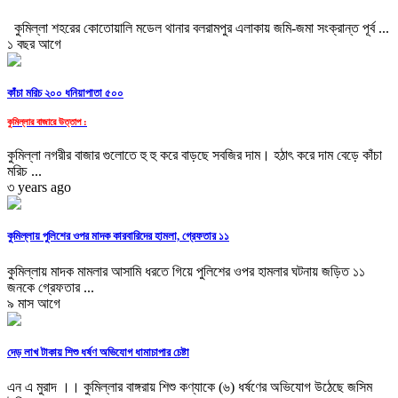
কুমিল্লা শহরের কোতোয়ালি মডেল থানার বলরামপুর এলাকায় জমি-জমা সংক্রান্ত পূর্ব ...
১ বছর আগে
কাঁচা মরিচ ২০০ ধনিয়াপাতা ৫০০
কুমিল্লার বাজারে উত্তাপ :
কুমিল্লা নগরীর বাজার গুলোতে হু হু করে বাড়ছে সবজির দাম। হঠাৎ করে দাম বেড়ে কাঁচা
মরিচ ...
৩ years ago
কুমিল্লায় পুলিশের ওপর মাদক কারবারিদের হামলা, গ্রেফতার ১১
কুমিল্লায় মাদক মামলার আসামি ধরতে গিয়ে পুলিশের ওপর হামলার ঘটনায় জড়িত ১১
জনকে গ্রেফতার ...
৯ মাস আগে
দেড় লাখ টাকায় শিশু ধর্ষণ অভিযোগ ধামাচাপার চেষ্টা
এন এ মুরাদ ।। কুমিল্লার বাঙ্গরায় শিশু কণ্যাকে (৬) ধর্ষণের অভিযোগ উঠেছে জসিম