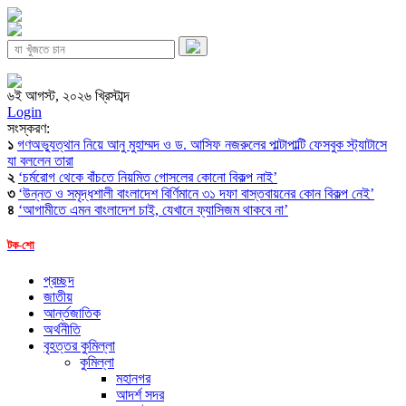
৬ই আগস্ট, ২০২৬ খ্রিস্টাব্দ
Login
সংস্করণ:
১
গণঅভ্যুত্থান নিয়ে আনু মুহাম্মদ ও ড. আসিফ নজরুলের পাল্টাপাল্টি ফেসবুক স্ট্যাটাসে
যা বললেন তারা
২
‘চর্মরোগ থেকে বাঁচতে নিয়মিত গোসলের কোনো বিকল্প নাই’
৩
‘উন্নত ও সমৃদ্ধশালী বাংলাদেশ বির্ণিমানে ৩১ দফা বাস্তবায়নের কোন বিকল্প নেই’
৪
‘আগামীতে এমন বাংলাদেশ চাই, যেখানে ফ্যাসিজম থাকবে না’
টক-শো
প্রচ্ছদ
জাতীয়
আর্ন্তজাতিক
অর্থনীতি
বৃহত্তর কুমিল্লা
কুমিল্লা
মহানগর
আদর্শ সদর