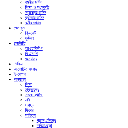
রমনীর জমিন
শিক্ষা ও সংস্কৃতি
স্বাস্থ্যের জমিন
ক্রীড়ার জমিন
ধর্মীয় জমিন
খেলাধুলা
ক্রিকেট
ফুটবল
রাজনীতি
আওয়ামীলীগ
বি এন পি
অন্যান্য
নির্বাচন
আলোচিত সংবাদ
ই-পেপার
অন্যান্য
শিক্ষা
মুক্তিযুদ্ধ
সড়ক দুর্ঘটনা
নারী
স্বাস্থ্য
ফিচার
সাহিত্য
প্রবন্ধ/নিবন্ধ
কবিতা/ছড়া