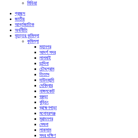
মিডিয়া
প্রচ্ছদ
জাতীয়
আর্ন্তজাতিক
অর্থনীতি
বৃহত্তর কুমিল্লা
কুমিল্লা
মহানগর
আদর্শ সদর
লালমাই
চান্দিনা
চৌদ্দগ্রাম
তিতাস
দাউদকান্দি
দেবিদ্বার
নাঙ্গলকোট
বরুড়া
বুড়িচং
ব্রাহ্মণপাড়া
মনোহরগঞ্জ
মুরাদনগর
মেঘনা
লাকসাম
সদর দক্ষিণ