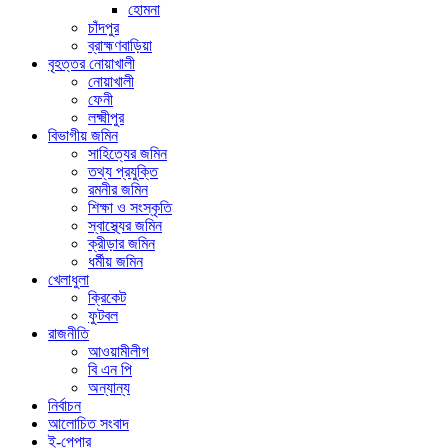
হোমনা
চাঁদপুর
ব্রাহ্মণবাড়িয়া
বৃহত্তর নোয়াখালী
নোয়াখালী
ফেনী
লক্ষ্মীপুর
বিভাগীয় জমিন
সাহিত্যের জমিন
তথ্য প্রযুক্তি
রমনীর জমিন
শিক্ষা ও সংস্কৃতি
স্বাস্থ্যের জমিন
ক্রীড়ার জমিন
ধর্মীয় জমিন
খেলাধুলা
ক্রিকেট
ফুটবল
রাজনীতি
আওয়ামীলীগ
বি এন পি
অন্যান্য
নির্বাচন
আলোচিত সংবাদ
ই-পেপার