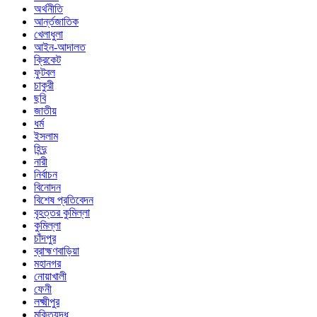
অর্থনীতি
আর্ন্তজাতিক
খেলাধুলা
আইন-আদালত
ক্রিকেট
ফুটবল
চাকুরী
ছবি
জাতীয়
ধর্ম
ইসলাম
হিন্দু
নারী
নির্বাচন
বিনোদন
বিশেষ প্রতিবেদন
বৃহত্তর কুমিল্লা
কুমিল্লা
চাঁদপুর
ব্রাহ্মণবাড়িয়া
মহানগর
নোয়াখালী
ফেনী
লক্ষ্মীপুর
মুক্তিযুদ্ধ