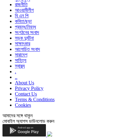
রাজনীতি
আওয়ামীলীগ
বি এন পি
কবিতা/ছড়া
প্রবন্ধ/নিবন্ধ
সংগঠনের সংবাদ
সড়ক দুর্ঘটনা
সাক্ষাৎকার
আলোচিত সংবাদ
সারাদেশ
সাহিত্য
স্বাস্থ্য
.
..
About Us
Privacy Policy
Contact Us
Terms & Conditions
Cookies
আমাদের সঙ্গে থাকুন
মোবাইল অ্যাপস ডাউনলোড করুন