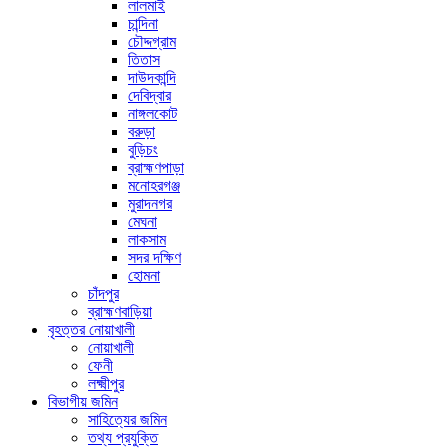
লালমাই
চান্দিনা
চৌদ্দগ্রাম
তিতাস
দাউদকান্দি
দেবিদ্বার
নাঙ্গলকোট
বরুড়া
বুড়িচং
ব্রাহ্মণপাড়া
মনোহরগঞ্জ
মুরাদনগর
মেঘনা
লাকসাম
সদর দক্ষিণ
হোমনা
চাঁদপুর
ব্রাহ্মণবাড়িয়া
বৃহত্তর নোয়াখালী
নোয়াখালী
ফেনী
লক্ষ্মীপুর
বিভাগীয় জমিন
সাহিত্যের জমিন
তথ্য প্রযুক্তি