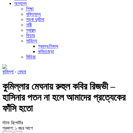
অন্যান্য
শিক্ষা
মুক্তিযুদ্ধ
সড়ক দুর্ঘটনা
নারী
স্বাস্থ্য
ফিচার
সাহিত্য
প্রবন্ধ/নিবন্ধ
কবিতা/ছড়া
মিডিয়া
কুমিল্লা
›
মেঘনা
কুমিল্লার মেঘনায় রুহুল কবির রিজভী –
হাসিনার পতন না হলে আমাদের প্রত্যেকের
ফাঁসি হতো
স্টাফ রিপোর্টার
প্রকাশ: ১ বছর আগে