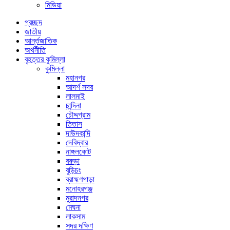
মিডিয়া
প্রচ্ছদ
জাতীয়
আর্ন্তজাতিক
অর্থনীতি
বৃহত্তর কুমিল্লা
কুমিল্লা
মহানগর
আদর্শ সদর
লালমাই
চান্দিনা
চৌদ্দগ্রাম
তিতাস
দাউদকান্দি
দেবিদ্বার
নাঙ্গলকোট
বরুড়া
বুড়িচং
ব্রাহ্মণপাড়া
মনোহরগঞ্জ
মুরাদনগর
মেঘনা
লাকসাম
সদর দক্ষিণ