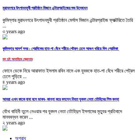
মুরাদনগরে উৎপাদনমুখী প্রতিষ্ঠান মিজান এন্টারপ্রাইজের শুভ উদ্বোধন
কুমিল্লার মুরাদনগরে উৎপাদনমুখী প্রতিষ্ঠান মের্সাস মিজান এন্টারপ্রাইজ ফ্যাক্টরিতে তৈরি
...
৩ years ago
কুমিল্লার আদর্শ সদর : প্রেমিকের হাত-পা বেঁধে শরীরে পেট্রল ঢেলে আগুন ধরিয়ে দিল প্রেমিকা
মূল দুই আসামিকে গ্রেফতার
ফোনে ডেকে নিয়ে আরাফাত ইসলাম রবিন নামে এক যুবককে হাত-পা বেঁধে শরীরে পেট্রল
ঢেলে পুড়িয়ে ...
৪ years ago
আমরা এখন কাকে বাবা বলে ডাকব- কান্না করে বললেন নিহত যুবদল নেতা তৌহিদের শিশু কন্যা
যৌথ বাহিনী তুলে নেওয়ার পর যুবদল নেতা তৌহিদুল ইসলামের মৃত্যুর প্রতিবাদে
মানববন্ধন করেন ...
২ years ago
অপরাধ