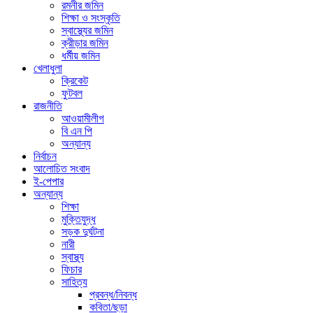
রমনীর জমিন
শিক্ষা ও সংস্কৃতি
স্বাস্থ্যের জমিন
ক্রীড়ার জমিন
ধর্মীয় জমিন
খেলাধুলা
ক্রিকেট
ফুটবল
রাজনীতি
আওয়ামীলীগ
বি এন পি
অন্যান্য
নির্বাচন
আলোচিত সংবাদ
ই-পেপার
অন্যান্য
শিক্ষা
মুক্তিযুদ্ধ
সড়ক দুর্ঘটনা
নারী
স্বাস্থ্য
ফিচার
সাহিত্য
প্রবন্ধ/নিবন্ধ
কবিতা/ছড়া