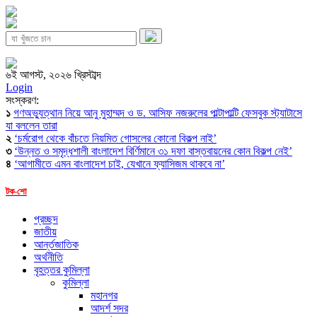
৬ই আগস্ট, ২০২৬ খ্রিস্টাব্দ
Login
সংস্করণ:
১
গণঅভ্যুত্থান নিয়ে আনু মুহাম্মদ ও ড. আসিফ নজরুলের পাল্টাপাল্টি ফেসবুক স্ট্যাটাসে
যা বললেন তারা
২
‘চর্মরোগ থেকে বাঁচতে নিয়মিত গোসলের কোনো বিকল্প নাই’
৩
‘উন্নত ও সমৃদ্ধশালী বাংলাদেশ বির্ণিমানে ৩১ দফা বাস্তবায়নের কোন বিকল্প নেই’
৪
‘আগামীতে এমন বাংলাদেশ চাই, যেখানে ফ্যাসিজম থাকবে না’
টক-শো
প্রচ্ছদ
জাতীয়
আর্ন্তজাতিক
অর্থনীতি
বৃহত্তর কুমিল্লা
কুমিল্লা
মহানগর
আদর্শ সদর