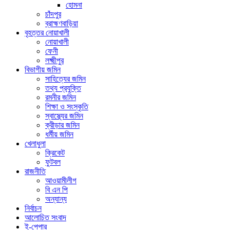
হোমনা
চাঁদপুর
ব্রাহ্মণবাড়িয়া
বৃহত্তর নোয়াখালী
নোয়াখালী
ফেনী
লক্ষ্মীপুর
বিভাগীয় জমিন
সাহিত্যের জমিন
তথ্য প্রযুক্তি
রমনীর জমিন
শিক্ষা ও সংস্কৃতি
স্বাস্থ্যের জমিন
ক্রীড়ার জমিন
ধর্মীয় জমিন
খেলাধুলা
ক্রিকেট
ফুটবল
রাজনীতি
আওয়ামীলীগ
বি এন পি
অন্যান্য
নির্বাচন
আলোচিত সংবাদ
ই-পেপার