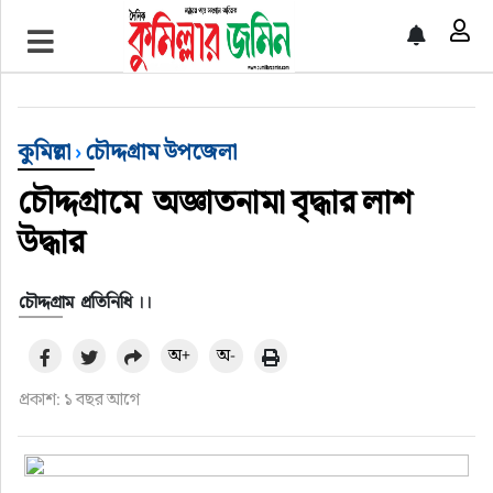
প্রচ্ছদ
জাতীয়
কুমিল্লা
›
চৌদ্দগ্রাম উপজেলা
আর্ন্তজাতিক
চৌদ্দগ্রামে অজ্ঞাতনামা বৃদ্ধার লাশ
উদ্ধার
অর্থনীতি
চৌদ্দগ্রাম প্রতিনিধি ।।
বৃহত্তর কুমিল্লা
অ+
অ-
বৃহত্তর নোয়াখালী
প্রকাশ: ১ বছর আগে
বিভাগীয় জমিন
খেলাধুলা