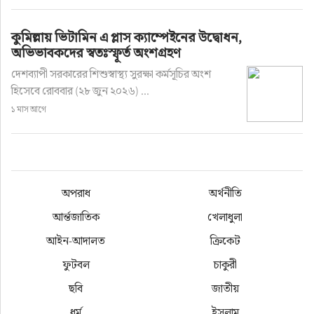
কুমিল্লায় ভিটামিন এ প্লাস ক্যাম্পেইনের উদ্বোধন,
অভিভাবকদের স্বতঃস্ফূর্ত অংশগ্রহণ
দেশব্যাপী সরকারের শিশুস্বাস্থ্য সুরক্ষা কর্মসূচির অংশ
হিসেবে রোববার (২৮ জুন ২০২৬) ...
১ মাস আগে
অপরাধ
অর্থনীতি
আর্ন্তজাতিক
খেলাধুলা
আইন-আদালত
ক্রিকেট
ফুটবল
চাকুরী
ছবি
জাতীয়
ধর্ম
ইসলাম