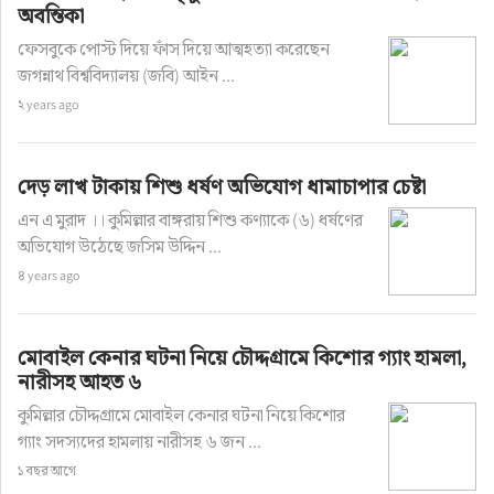
অবন্তিকা
ফেসবুকে পোস্ট দিয়ে ফাঁস দিয়ে আত্মহত্যা করেছেন
জগন্নাথ বিশ্ববিদ্যালয় (জবি) আইন ...
২ years ago
দেড় লাখ টাকায় শিশু ধর্ষণ অভিযোগ ধামাচাপার চেষ্টা
এন এ মুরাদ ।। কুমিল্লার বাঙ্গরায় শিশু কণ্যাকে (৬) ধর্ষণের
অভিযোগ উঠেছে জসিম উদ্দিন ...
৪ years ago
মোবাইল কেনার ঘটনা নিয়ে চৌদ্দগ্রামে কিশোর গ্যাং হামলা,
নারীসহ আহত ৬
কুমিল্লার চৌদ্দগ্রামে মোবাইল কেনার ঘটনা নিয়ে কিশোর
গ্যাং সদস্যদের হামলায় নারীসহ ৬ জন ...
১ বছর আগে