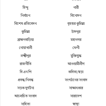
হিন্দু
নারী
নির্বাচন
বিনোদন
বিশেষ প্রতিবেদন
বৃহত্তর কুমিল্লা
কুমিল্লা
চাঁদপুর
ব্রাহ্মণবাড়িয়া
মহানগর
নোয়াখালী
ফেনী
লক্ষ্মীপুর
মুক্তিযুদ্ধ
রাজনীতি
আওয়ামীলীগ
বি এন পি
কবিতা/ছড়া
প্রবন্ধ/নিবন্ধ
সংগঠনের সংবাদ
সড়ক দুর্ঘটনা
সাক্ষাৎকার
আলোচিত সংবাদ
সারাদেশ
সাহিত্য
স্বাস্থ্য