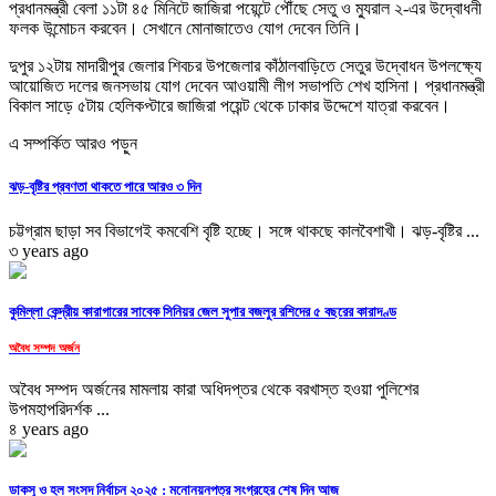
প্রধানমন্ত্রী বেলা ১১টা ৪৫ মিনিটে জাজিরা পয়েন্টে পৌঁছে সেতু ও ম্যুরাল ২-এর উদ্বোধনী
ফলক উন্মোচন করবেন। সেখানে মোনাজাতেও যোগ দেবেন তিনি।
দুপুর ১২টায় মাদারীপুর জেলার শিবচর উপজেলার কাঁঠালবাড়িতে সেতুর উদ্বোধন উপলক্ষ্যে
আয়োজিত দলের জনসভায় যোগ দেবেন আওয়ামী লীগ সভাপতি শেখ হাসিনা। প্রধানমন্ত্রী
বিকাল সাড়ে ৫টায় হেলিকপ্টারে জাজিরা পয়েন্ট থেকে ঢাকার উদ্দেশে যাত্রা করবেন।
এ সম্পর্কিত আরও পড়ুন
ঝড়-বৃষ্টির প্রবণতা থাকতে পারে আরও ৩ দিন
চট্টগ্রাম ছাড়া সব বিভাগেই কমবেশি বৃষ্টি হচ্ছে। সঙ্গে থাকছে কালবৈশাখী। ঝড়-বৃষ্টির ...
৩ years ago
কুমিল্লা কেন্দ্রীয় কারাগারের সাবেক সিনিয়র জেল সুপার বজলুর রশিদের ৫ বছরের কারাদণ্ড
অবৈধ সম্পদ অর্জন
অবৈধ সম্পদ অর্জনের মামলায় কারা অধিদপ্তর থেকে বরখাস্ত হওয়া পুলিশের
উপমহাপরিদর্শক ...
৪ years ago
ডাকসু ও হল সংসদ নির্বাচন ২০২৫ : মনোনয়নপত্র সংগ্রহের শেষ দিন আজ