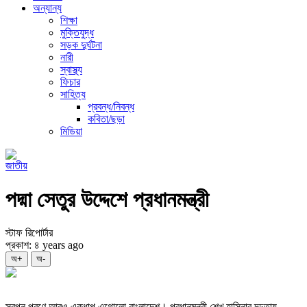
অন্যান্য
শিক্ষা
মুক্তিযুদ্ধ
সড়ক দুর্ঘটনা
নারী
স্বাস্থ্য
ফিচার
সাহিত্য
প্রবন্ধ/নিবন্ধ
কবিতা/ছড়া
মিডিয়া
জাতীয়
পদ্মা সেতুর উদ্দেশে প্রধানমন্ত্রী
স্টাফ রিপোর্টার
প্রকাশ: ৪ years ago
অ+
অ-
স্বপ্ন পূরণে আরও একধাপ এগোলো বাংলাদেশ। প্রধানমন্ত্রী শেখ হাসিনার দৃঢ়তায়