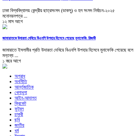
ঢাকা বিশ্ববিদ্যালয় কেন্দ্রীয় ছাত্রসংসদ (ডাকসু) ও হল সংসদ নির্বাচন-২০২৫
মনোনয়নপত্র ...
১২ মাস আগে
জামায়াতকে উদারতা দেখিয়ে বিএনপি উপহার হিসেবে পেয়েছে মুনাফেকি: রিজভী
জামায়াতে ইসলামীর প্রতি উদারতা দেখিয়ে বিএনপি উপহার হিসেবে মুনাফেকি পেয়েছে বলে
মন্তব্য ...
১ বছর আগে
অপরাধ
অর্থনীতি
আর্ন্তজাতিক
খেলাধুলা
আইন-আদালত
ক্রিকেট
ফুটবল
চাকুরী
ছবি
জাতীয়
ধর্ম