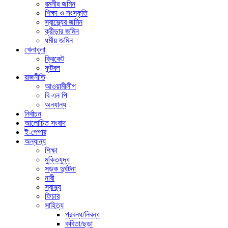
রমনীর জমিন
শিক্ষা ও সংস্কৃতি
স্বাস্থ্যের জমিন
ক্রীড়ার জমিন
ধর্মীয় জমিন
খেলাধুলা
ক্রিকেট
ফুটবল
রাজনীতি
আওয়ামীলীগ
বি এন পি
অন্যান্য
নির্বাচন
আলোচিত সংবাদ
ই-পেপার
অন্যান্য
শিক্ষা
মুক্তিযুদ্ধ
সড়ক দুর্ঘটনা
নারী
স্বাস্থ্য
ফিচার
সাহিত্য
প্রবন্ধ/নিবন্ধ
কবিতা/ছড়া