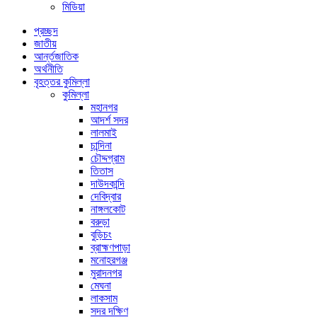
মিডিয়া
প্রচ্ছদ
জাতীয়
আর্ন্তজাতিক
অর্থনীতি
বৃহত্তর কুমিল্লা
কুমিল্লা
মহানগর
আদর্শ সদর
লালমাই
চান্দিনা
চৌদ্দগ্রাম
তিতাস
দাউদকান্দি
দেবিদ্বার
নাঙ্গলকোট
বরুড়া
বুড়িচং
ব্রাহ্মণপাড়া
মনোহরগঞ্জ
মুরাদনগর
মেঘনা
লাকসাম
সদর দক্ষিণ