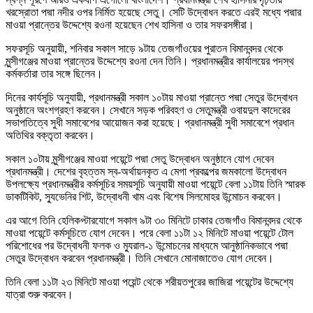
খরস্রোতা পদ্মা নদীর ওপর নির্মিত হয়েছে সেতু। সেটি উদ্বোধন করতে এরই মধ্যে পদ্মার
মাওয়া প্রান্তের উদ্দেশ্যে রওনা হয়েছেন শেখ হাসিনা ও তার সফরসঙ্গীরা।
সফরসূচি অনুয়ায়ী, শনিবার সকাল সাড়ে ৯টায় তেজগাঁওয়ের পুরাতন বিমানবন্দর থেকে
মুন্সীগঞ্জের মাওয়া প্রান্তের উদ্দেশ্যে রওনা দেন তিনি। প্রধানমন্ত্রীর কার্যালয়ের পদস্থ
কর্মকর্তারা তার সঙ্গে ছিলেন।
দিনের কার্যসূচি অনুযায়ী, প্রধানমন্ত্রী সকাল ১০টায় মাওয়া প্রান্তে পদ্মা সেতুর উদ্বোধন
অনুষ্ঠানে অংশগ্রহণ করবেন। সেখানে সড়ক পরিবহণ ও সেতুমন্ত্রী ওবায়দুল কাদেরের
সভাপতিত্বে সুধী সমাবেশের আয়োজন করা হয়েছে। প্রধানমন্ত্রী সুধী সমাবেশে প্রধান
অতিথির বক্তৃতা করবেন।
সকাল ১০টায় মুন্সীগঞ্জের মাওয়া পয়েন্টে পদ্মা সেতু উদ্বোধন অনুষ্ঠানে যোগ দেবেন
প্রধানমন্ত্রী। দেশের বৃহত্তম স্ব-অর্থায়নকৃত এ মেগা প্রকল্পের জমকালো উদ্বোধন
উপলক্ষ্যে প্রধানমন্ত্রীর কর্মসূচির সময়সূচি অনুযায়ী মাওয়া পয়েন্টে বেলা ১১টায় তিনি স্মারক
ডাকটিকিট, স্যুভেনির শিট, উদ্বোধনী খাম এবং বিশেষ সিলমোহর উন্মোচন করবেন।
এর আগে তিনি হেলিকপ্টারযোগে সকাল ৯টা ৩০ মিনিটে ঢাকার তেজগাঁও বিমানবন্দর থেকে
মাওয়া পয়েন্টে কর্মসূচিতে যোগ দেবেন। পরে বেলা ১১টা ১২ মিনিটে মাওয়া পয়েন্টে টোল
পরিশোধের পর উদ্বোধনী ফলক ও ম্যুরাল-১ উন্মোচনের মাধ্যমে আনুষ্ঠানিকভাবে পদ্মা
সেতুর উদ্বোধন করবেন প্রধানমন্ত্রী। তিনি সেখানে মোনাজাতেও যোগ দেবেন।
তিনি বেলা ১১টা ২৩ মিনিটে মাওয়া পয়েন্ট থেকে শরীয়তপুরের জাজিরা পয়েন্টের উদ্দেশ্যে
যাত্রা শুরু করবেন।