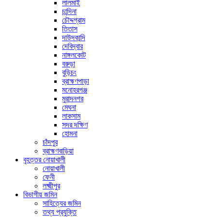
লালমাই
চান্দিনা
চৌদ্দগ্রাম
তিতাস
দাউদকান্দি
দেবিদ্বার
নাঙ্গলকোট
বরুড়া
বুড়িচং
ব্রাহ্মণপাড়া
মনোহরগঞ্জ
মুরাদনগর
মেঘনা
লাকসাম
সদর দক্ষিণ
হোমনা
চাঁদপুর
ব্রাহ্মণবাড়িয়া
বৃহত্তর নোয়াখালী
নোয়াখালী
ফেনী
লক্ষ্মীপুর
বিভাগীয় জমিন
সাহিত্যের জমিন
তথ্য প্রযুক্তি