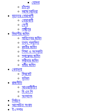
হোমনা
চাঁদপুর
ব্রাহ্মণবাড়িয়া
বৃহত্তর নোয়াখালী
নোয়াখালী
ফেনী
লক্ষ্মীপুর
বিভাগীয় জমিন
সাহিত্যের জমিন
তথ্য প্রযুক্তি
রমনীর জমিন
শিক্ষা ও সংস্কৃতি
স্বাস্থ্যের জমিন
ক্রীড়ার জমিন
ধর্মীয় জমিন
খেলাধুলা
ক্রিকেট
ফুটবল
রাজনীতি
আওয়ামীলীগ
বি এন পি
অন্যান্য
নির্বাচন
আলোচিত সংবাদ
ই-পেপার