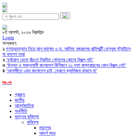
৮ই আগস্ট, ২০২৬ খ্রিস্টাব্দ
Login
সংস্করণ:
১
গণঅভ্যুত্থান নিয়ে আনু মুহাম্মদ ও ড. আসিফ নজরুলের পাল্টাপাল্টি ফেসবুক স্ট্যাটাসে
যা বললেন তারা
২
‘চর্মরোগ থেকে বাঁচতে নিয়মিত গোসলের কোনো বিকল্প নাই’
৩
‘উন্নত ও সমৃদ্ধশালী বাংলাদেশ বির্ণিমানে ৩১ দফা বাস্তবায়নের কোন বিকল্প নেই’
৪
‘আগামীতে এমন বাংলাদেশ চাই, যেখানে ফ্যাসিজম থাকবে না’
টক-শো
প্রচ্ছদ
জাতীয়
আর্ন্তজাতিক
অর্থনীতি
বৃহত্তর কুমিল্লা
কুমিল্লা
মহানগর
আদর্শ সদর