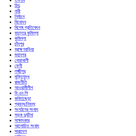
ইসলাম
হিন্দু
নারী
নির্বাচন
বিনোদন
বিশেষ প্রতিবেদন
বৃহত্তর কুমিল্লা
কুমিল্লা
চাঁদপুর
ব্রাহ্মণবাড়িয়া
মহানগর
নোয়াখালী
ফেনী
লক্ষ্মীপুর
মুক্তিযুদ্ধ
রাজনীতি
আওয়ামীলীগ
বি এন পি
কবিতা/ছড়া
প্রবন্ধ/নিবন্ধ
সংগঠনের সংবাদ
সড়ক দুর্ঘটনা
সাক্ষাৎকার
আলোচিত সংবাদ
সারাদেশ