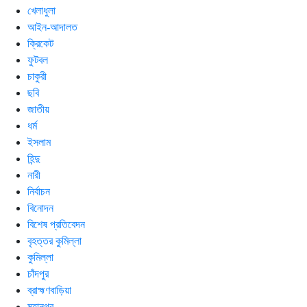
খেলাধুলা
আইন-আদালত
ক্রিকেট
ফুটবল
চাকুরী
ছবি
জাতীয়
ধর্ম
ইসলাম
হিন্দু
নারী
নির্বাচন
বিনোদন
বিশেষ প্রতিবেদন
বৃহত্তর কুমিল্লা
কুমিল্লা
চাঁদপুর
ব্রাহ্মণবাড়িয়া
মহানগর