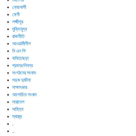
নোয়াখালী
ফেনী
লক্ষ্মীপুর
মুক্তিযুদ্ধ
রাজনীতি
আওয়ামীলীগ
বি এন পি
কবিতা/ছড়া
প্রবন্ধ/নিবন্ধ
সংগঠনের সংবাদ
সড়ক দুর্ঘটনা
সাক্ষাৎকার
আলোচিত সংবাদ
সারাদেশ
সাহিত্য
স্বাস্থ্য
.
..