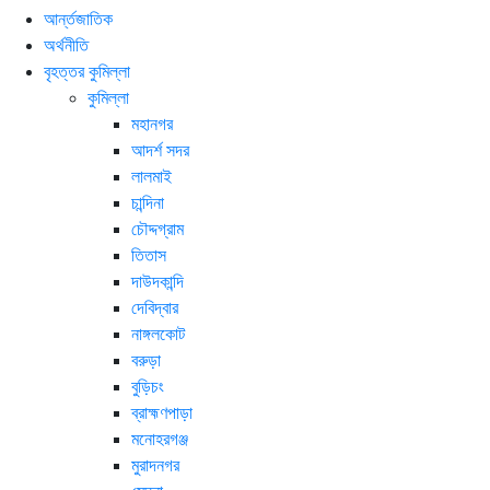
আর্ন্তজাতিক
অর্থনীতি
বৃহত্তর কুমিল্লা
কুমিল্লা
মহানগর
আদর্শ সদর
লালমাই
চান্দিনা
চৌদ্দগ্রাম
তিতাস
দাউদকান্দি
দেবিদ্বার
নাঙ্গলকোট
বরুড়া
বুড়িচং
ব্রাহ্মণপাড়া
মনোহরগঞ্জ
মুরাদনগর