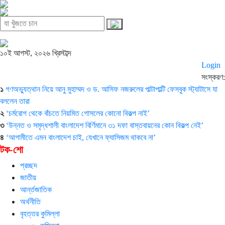
১০ই আগস্ট, ২০২৬ খ্রিস্টাব্দ
Login
সংস্করণ:
১
গণঅভ্যুত্থান নিয়ে আনু মুহাম্মদ ও ড. আসিফ নজরুলের পাল্টাপাল্টি ফেসবুক স্ট্যাটাসে যা
বললেন তারা
২
‘চর্মরোগ থেকে বাঁচতে নিয়মিত গোসলের কোনো বিকল্প নাই’
৩
‘উন্নত ও সমৃদ্ধশালী বাংলাদেশ বির্ণিমানে ৩১ দফা বাস্তবায়নের কোন বিকল্প নেই’
৪
‘আগামীতে এমন বাংলাদেশ চাই, যেখানে ফ্যাসিজম থাকবে না’
টক-শো
প্রচ্ছদ
জাতীয়
আর্ন্তজাতিক
অর্থনীতি
বৃহত্তর কুমিল্লা