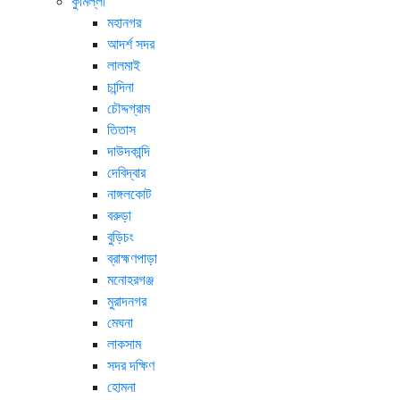
কুমিল্লা
মহানগর
আদর্শ সদর
লালমাই
চান্দিনা
চৌদ্দগ্রাম
তিতাস
দাউদকান্দি
দেবিদ্বার
নাঙ্গলকোট
বরুড়া
বুড়িচং
ব্রাহ্মণপাড়া
মনোহরগঞ্জ
মুরাদনগর
মেঘনা
লাকসাম
সদর দক্ষিণ
হোমনা