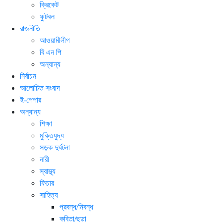
ক্রিকেট
ফুটবল
রাজনীতি
আওয়ামীলীগ
বি এন পি
অন্যান্য
নির্বাচন
আলোচিত সংবাদ
ই-পেপার
অন্যান্য
শিক্ষা
মুক্তিযুদ্ধ
সড়ক দুর্ঘটনা
নারী
স্বাস্থ্য
ফিচার
সাহিত্য
প্রবন্ধ/নিবন্ধ
কবিতা/ছড়া