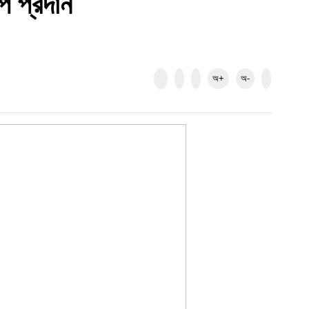
পি প্রদান
অ+
অ-