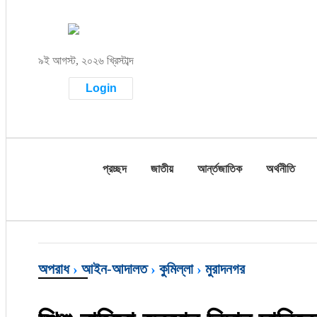
প্রচ্ছদ
৯ই আগস্ট, ২০২৬ খ্রিস্টাব্দ
জাতীয়
Login
আর্ন্তজাতিক
অর্থনীতি
প্রচ্ছদ
জাতীয়
আর্ন্তজাতিক
অর্থনীতি
বৃহত্তর কুমিল্লা
বৃহত্তর নোয়াখালী
বিভাগীয় জমিন
অপরাধ
›
আইন-আদালত
›
কুমিল্লা
›
মুরাদনগর
খেলাধুলা