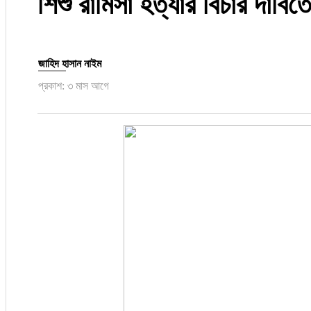
শিশু রামিসা হত্যার বিচার দাবিত
রাজনীতি
নির্বাচন
জাহিদ হাসান নাইম
আলোচিত সংবাদ
প্রকাশ: ৩ মাস আগে
ই-পেপার
অন্যান্য