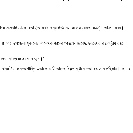
াকে লালমাই থেকে বিতাড়িত করার জন্য ইউএনও অফিস ঘেরাও কর্মসূচি ঘোষণা করব।
লালমাই উপজেলা যুবদলের আহ্বায়ক জাবের আহমেদ জাবেদ, ছাত্রদলের কেন্দ্রীয় নেতা
ে হবে, না হয় চলে যেতে হবে।’
ুবদল। যানজট ও জনভোগান্তি এড়াতে আমি তাদের বিকল্প স্থানে সভা করতে বলেছিলাম। আমার