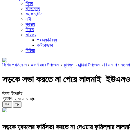
শিক্ষা
মুক্তিযুদ্ধ
সড়ক দুর্ঘটনা
নারী
স্বাস্থ্য
ফিচার
সাহিত্য
প্রবন্ধ/নিবন্ধ
কবিতা/ছড়া
মিডিয়া
বিশেষ প্রতিবেদন
›
আদর্শ সদর উপজেলা
›
কুমিল্লা
›
চান্দিনা উপজেলা
›
বি এন পি
›
মহানগ
সড়কে সভা করতে না পেরে লালমাই ইউএনওকে
স্টাফ রিপোর্টার
প্রকাশ: ২ years ago
অ+
অ-
সড়কে যুবদলের কর্মিসভা করতে না দেওয়ায় কুমিল্লার লালমাই