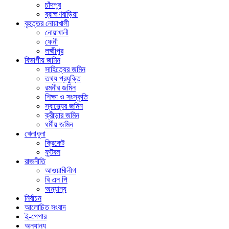
চাঁদপুর
ব্রাহ্মণবাড়িয়া
বৃহত্তর নোয়াখালী
নোয়াখালী
ফেনী
লক্ষ্মীপুর
বিভাগীয় জমিন
সাহিত্যের জমিন
তথ্য প্রযুক্তি
রমনীর জমিন
শিক্ষা ও সংস্কৃতি
স্বাস্থ্যের জমিন
ক্রীড়ার জমিন
ধর্মীয় জমিন
খেলাধুলা
ক্রিকেট
ফুটবল
রাজনীতি
আওয়ামীলীগ
বি এন পি
অন্যান্য
নির্বাচন
আলোচিত সংবাদ
ই-পেপার
অন্যান্য