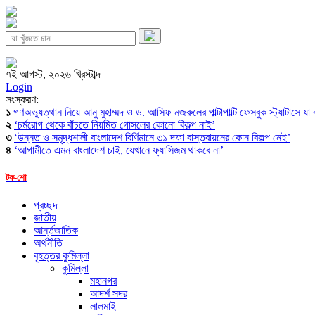
৭ই আগস্ট, ২০২৬ খ্রিস্টাব্দ
Login
সংস্করণ:
১
গণঅভ্যুত্থান নিয়ে আনু মুহাম্মদ ও ড. আসিফ নজরুলের পাল্টাপাল্টি ফেসবুক স্ট্যাটাসে যা
২
‘চর্মরোগ থেকে বাঁচতে নিয়মিত গোসলের কোনো বিকল্প নাই’
৩
‘উন্নত ও সমৃদ্ধশালী বাংলাদেশ বির্ণিমানে ৩১ দফা বাস্তবায়নের কোন বিকল্প নেই’
৪
‘আগামীতে এমন বাংলাদেশ চাই, যেখানে ফ্যাসিজম থাকবে না’
টক-শো
প্রচ্ছদ
জাতীয়
আর্ন্তজাতিক
অর্থনীতি
বৃহত্তর কুমিল্লা
কুমিল্লা
মহানগর
আদর্শ সদর
লালমাই