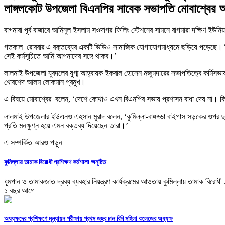
লাঙ্গলকোট উপজেলা বিএনপির সাবেক সভাপতি মোবাশ্বের 
বাগমারা পূর্ব বাজারে আমিনুল ইসলাম সওদাগর ফিলিং স্টেশনের সামনে বাগমারা দক্ষিণ ইউনি
গতকাল রোববার এ বক্তব্যের একটি ভিডিও সামাজিক যোগাযোগমাধ্যমে ছড়িয়ে পড়েছে। ভ
সেই কর্মসূচিতে আমি আপনাদের সঙ্গে থাকব।’
লালমাই উপজেলা যুবদলের যুগ্ম আহ্বায়ক ইকবাল হোসেন মজুমদারের সভাপতিত্বে কর্মিসভ
খোরশেদ আলম লোকমান প্রমুখ।
এ বিষয়ে মোবাশ্বের বলেন, ‘দেশে কোথাও এখন বিএনপির সভায় প্রশাসন বাধা দেয় না। কি
লালমাই উপজেলার ইউএনও এহসান মুরাদ বলেন, ‘কুমিল্লা-বাঙ্গড্ডা বাইপাস সড়কের ওপর ছ
প্রতি মনক্ষুণ্ন হয়ে এমন বক্তব্য দিয়েছেন তারা।’
এ সম্পর্কিত আরও পড়ুন
কুমিল্লায় তামাক বিরোধী প্রশিক্ষণ কর্মশালা অনুষ্ঠিত
ধূমপান ও তামাকজাত দ্রব্য ব্যবহার নিয়ন্ত্রণ কার্যক্রমের আওতায় কুমিল্লায় তামাক বিরোধী .
১ বছর আগে
অধ্যক্ষদের প্রশিক্ষণে মূল্যায়ন পরীক্ষায় প্রথম জহুর চান বিবি মহিলা কলেজের অধ্যক্ষ