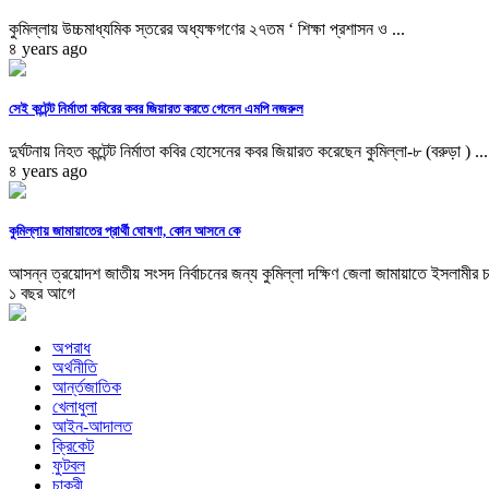
কুমিল্লায় উচ্চমাধ্যমিক স্তরের অধ্যক্ষগণের ২৭তম ‘ শিক্ষা প্রশাসন ও ...
৪ years ago
সেই কন্টেন্ট নির্মাতা কবিরের কবর জিয়ারত করতে গেলেন এমপি নজরুল
দুর্ঘটনায় নিহত কন্টেন্ট নির্মাতা কবির হোসেনের কবর জিয়ারত করেছেন কুমিল্লা-৮ (বরুড়া ) ...
৪ years ago
কুমিল্লায় জামায়াতের প্রার্থী ঘোষণা, কোন আসনে কে
আসন্ন ত্রয়োদশ জাতীয় সংসদ নির্বাচনের জন্য কুমিল্লা দক্ষিণ জেলা জামায়াতে ইসলামীর চা
১ বছর আগে
অপরাধ
অর্থনীতি
আর্ন্তজাতিক
খেলাধুলা
আইন-আদালত
ক্রিকেট
ফুটবল
চাকুরী