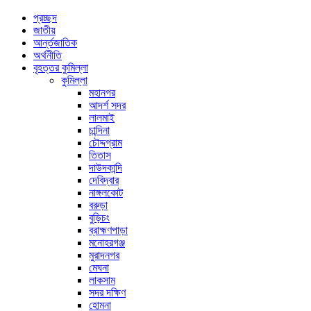
প্রচ্ছদ
জাতীয়
আর্ন্তজাতিক
অর্থনীতি
বৃহত্তর কুমিল্লা
কুমিল্লা
মহানগর
আদর্শ সদর
লালমাই
চান্দিনা
চৌদ্দগ্রাম
তিতাস
দাউদকান্দি
দেবিদ্বার
নাঙ্গলকোট
বরুড়া
বুড়িচং
ব্রাহ্মণপাড়া
মনোহরগঞ্জ
মুরাদনগর
মেঘনা
লাকসাম
সদর দক্ষিণ
হোমনা