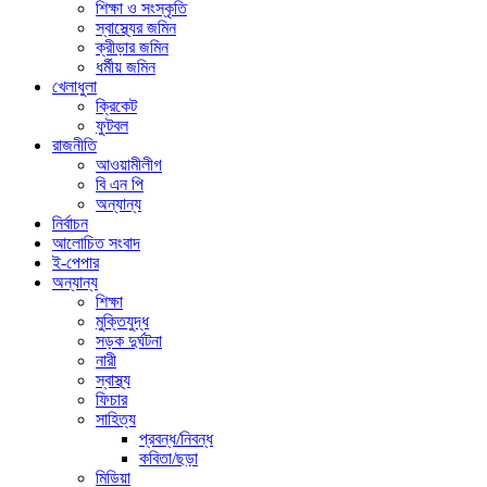
শিক্ষা ও সংস্কৃতি
স্বাস্থ্যের জমিন
ক্রীড়ার জমিন
ধর্মীয় জমিন
খেলাধুলা
ক্রিকেট
ফুটবল
রাজনীতি
আওয়ামীলীগ
বি এন পি
অন্যান্য
নির্বাচন
আলোচিত সংবাদ
ই-পেপার
অন্যান্য
শিক্ষা
মুক্তিযুদ্ধ
সড়ক দুর্ঘটনা
নারী
স্বাস্থ্য
ফিচার
সাহিত্য
প্রবন্ধ/নিবন্ধ
কবিতা/ছড়া
মিডিয়া