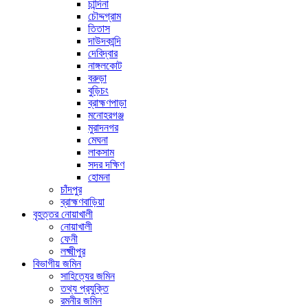
চান্দিনা
চৌদ্দগ্রাম
তিতাস
দাউদকান্দি
দেবিদ্বার
নাঙ্গলকোট
বরুড়া
বুড়িচং
ব্রাহ্মণপাড়া
মনোহরগঞ্জ
মুরাদনগর
মেঘনা
লাকসাম
সদর দক্ষিণ
হোমনা
চাঁদপুর
ব্রাহ্মণবাড়িয়া
বৃহত্তর নোয়াখালী
নোয়াখালী
ফেনী
লক্ষ্মীপুর
বিভাগীয় জমিন
সাহিত্যের জমিন
তথ্য প্রযুক্তি
রমনীর জমিন