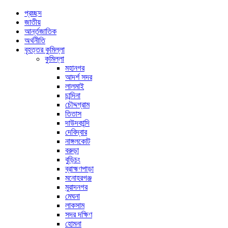
প্রচ্ছদ
জাতীয়
আর্ন্তজাতিক
অর্থনীতি
বৃহত্তর কুমিল্লা
কুমিল্লা
মহানগর
আদর্শ সদর
লালমাই
চান্দিনা
চৌদ্দগ্রাম
তিতাস
দাউদকান্দি
দেবিদ্বার
নাঙ্গলকোট
বরুড়া
বুড়িচং
ব্রাহ্মণপাড়া
মনোহরগঞ্জ
মুরাদনগর
মেঘনা
লাকসাম
সদর দক্ষিণ
হোমনা