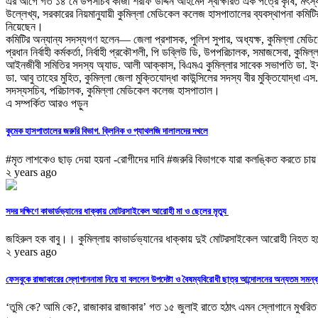
এর আগে গত ১৪ মে উপসচিব কাজী শরীফ উদ্দিন আহমেদ স্বাক্ষরিত এক পত্রে কৃষি, মৎস্য 
উল্লেখ্য, সরকারের নিয়মানুযায়ী কুমিল্লা মেডিকেল কলেজ হাসপাতালের ব্যবস্থাপনা কমিটির সভ
নিয়েছেন।
কমিটির অন্যান্য সদস্যগণ হলেন— জেলা প্রশাসক, পুলিশ সুপার, অধ্যক্ষ, কুমিল্লা মেডি
প্রধান নির্বাহী কর্মকর্তা, নির্বাহী প্রকৌশলী, পি ডব্লিউ ডি, উপপরিচালক, সমাজসেবা, কুমি
আইনজীবী সমিতির সদস্য অ্যাড. আলী আক্কাস, বিএমএ কুমিল্লার সাবেক সভাপতি ডা. ইকবাল আ
ডা. আবু তাহের মুহিত, কুমিল্লা জেলা মুক্তিযোদ্ধা কাউন্সিলের সদস্য বীর মুক্তিযোদ্ধা
সদস্যসচিব, পরিচালক, কুমিল্লা মেডিকেল কলেজ হাসপাতাল।
এ সম্পর্কিত আরও পড়ুন
কুমেক হাসপাতালের জরুরি বিভাগ. ক্লিনিক ও প্যাথলজি দালালদের দখলে
#মৃত লাশকেও ছাড় দেয়া হয়না -রোগীদের দাবি #জরুরি বিভাগকে যারা কলঙ্কিত করতে চায় 
২ years ago
সদর দক্ষিণে কাভার্ডভ্যানের ধাক্কায় মোটরসাইকেল আরোহী মা ও ছেলের মৃত্যু
জহিরুল হক বাবু।। কুমিল্লায় কাভার্ডভ্যানের ধাক্কায় দুই মোটরসাইকেল আরোহী নিহত হ
২ years ago
ফেসবুকে রাজাকারের স্লোগাননামা নিয়ে যা বললেন উপদেষ্টা ও বৈষম্যবিরোধী ছাত্র আন্দোলনের অন্যতম সম
‘তুমি কে? আমি কে?, রাজাকার রাজাকার’ গত ১৫ জুলাই রাতে হঠাৎ এমন স্লোগানে মুখরিত 