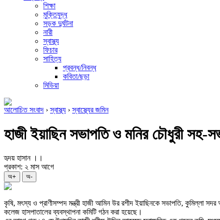
শিক্ষা
মুক্তিযুদ্ধ
সড়ক দুর্ঘটনা
নারী
স্বাস্থ্য
ফিচার
সাহিত্য
প্রবন্ধ/নিবন্ধ
কবিতা/ছড়া
মিডিয়া
আলোচিত সংবাদ
›
স্বাস্থ্য
›
স্বাস্থ্যের জমিন
হাজী ইয়াছিন সভাপতি ও মনির চৌধুরী সহ-সভ
হৃদয় হাসান ।।
প্রকাশ: ২ মাস আগে
অ+
অ-
কৃষি, মৎস্য ও প্রাণীসম্পদ মন্ত্রী হাজী আমিন উর রশীদ ইয়াছিনকে সভাপতি, কুমিল্লা 
কলেজ হাসপাতালের ব্যবস্থাপনা কমিটি গঠন করা হয়েছে।