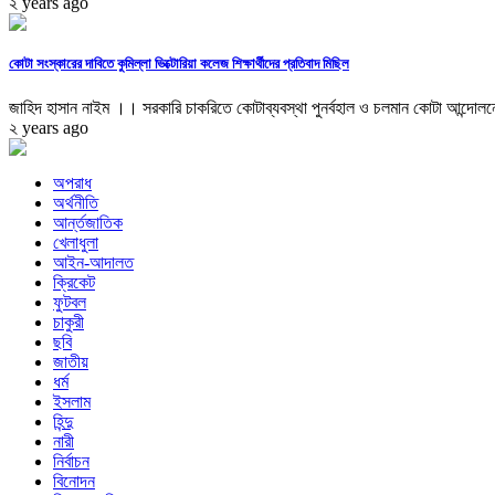
২ years ago
কোটা সংস্কারের দাবিতে কুমিল্লা ভিক্টোরিয়া কলেজ শিক্ষার্থীদের প্রতিবাদ মিছিল
জাহিদ হাসান নাইম ।। সরকারি চাকরিতে কোটাব্যবস্থা পুনর্বহাল ও চলমান কোটা আন্দোলনে
২ years ago
অপরাধ
অর্থনীতি
আর্ন্তজাতিক
খেলাধুলা
আইন-আদালত
ক্রিকেট
ফুটবল
চাকুরী
ছবি
জাতীয়
ধর্ম
ইসলাম
হিন্দু
নারী
নির্বাচন
বিনোদন