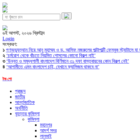
৬ই আগস্ট, ২০২৬ খ্রিস্টাব্দ
Login
সংস্করণ:
১
গণঅভ্যুত্থান নিয়ে আনু মুহাম্মদ ও ড. আসিফ নজরুলের পাল্টাপাল্টি ফেসবুক স্ট্যাটাসে যা
২
‘চর্মরোগ থেকে বাঁচতে নিয়মিত গোসলের কোনো বিকল্প নাই’
৩
‘উন্নত ও সমৃদ্ধশালী বাংলাদেশ বির্ণিমানে ৩১ দফা বাস্তবায়নের কোন বিকল্প নেই’
৪
‘আগামীতে এমন বাংলাদেশ চাই, যেখানে ফ্যাসিজম থাকবে না’
টক-শো
প্রচ্ছদ
জাতীয়
আর্ন্তজাতিক
অর্থনীতি
বৃহত্তর কুমিল্লা
কুমিল্লা
মহানগর
আদর্শ সদর
লালমাই