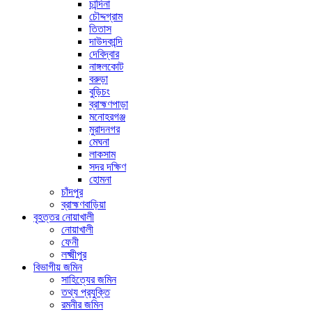
চান্দিনা
চৌদ্দগ্রাম
তিতাস
দাউদকান্দি
দেবিদ্বার
নাঙ্গলকোট
বরুড়া
বুড়িচং
ব্রাহ্মণপাড়া
মনোহরগঞ্জ
মুরাদনগর
মেঘনা
লাকসাম
সদর দক্ষিণ
হোমনা
চাঁদপুর
ব্রাহ্মণবাড়িয়া
বৃহত্তর নোয়াখালী
নোয়াখালী
ফেনী
লক্ষ্মীপুর
বিভাগীয় জমিন
সাহিত্যের জমিন
তথ্য প্রযুক্তি
রমনীর জমিন