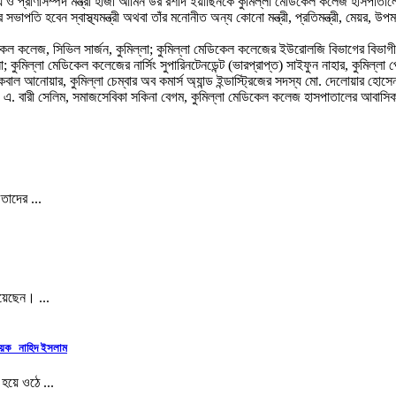
ও প্রাণীসম্পদ মন্ত্রী হাজী আমিন উর রশীদ ইয়াছিনকে কুমিল্লা মেডিকেল কলেজ হাসপাতাল
াপতি হবেন স্বাস্থ্যমন্ত্রী অথবা তাঁর মনোনীত অন্য কোনো মন্ত্রী, প্রতিমন্ত্রী, মেয়র, উপমন
কেল কলেজ, সিভিল সার্জন, কুমিল্লা; কুমিল্লা মেডিকেল কলেজের ইউরোলজি বিভাগের বিভাগী
ল্লা; কুমিল্লা মেডিকেল কলেজের নার্সিং সুপারিনটেনডেন্ট (ভারপ্রাপ্ত) সাইফুন নাহার, কুমিল্
নোয়ার, কুমিল্লা চেম্বার অব কমার্স অ্যান্ড ইন্ডাস্ট্রিজের সদস্য মো. দেলোয়ার হোসেন 
 এস. এ. বারী সেলিম, সমাজসেবিকা সকিনা বেগম, কুমিল্লা মেডিকেল কলেজ হাসপাতালের আবাসিক
তাদের ...
য়েছেন। ...
ন্বয়ক নাহিদ ইসলাম
হয়ে ওঠে ...