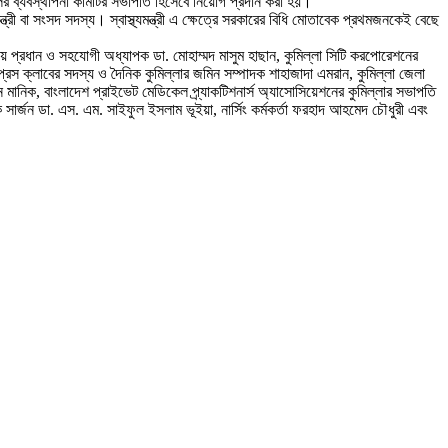
ের ব্যবস্থাপনা কমিটির সভাপতি হিসেবে নিয়োগ প্রদান করা হয়।
্ত্রী বা সংসদ সদস্য। স্বাস্থ্যমন্ত্রী এ ক্ষেত্রে সরকারের বিধি মোতাবেক প্রথমজনকেই বেছে
য় প্রধান ও সহযোগী অধ্যাপক ডা. মোহাম্মদ মাসুম হাছান, কুমিল্লা সিটি করপোরেশনের
লা প্রেস ক্লাবের সদস্য ও দৈনিক কুমিল্লার জমিন সম্পাদক শাহাজাদা এমরান, কুমিল্লা জেলা
মানিক, বাংলাদেশ প্রাইভেট মেডিকেল প্র্যাকটিশনার্স অ্যাসোসিয়েশনের কুমিল্লার সভাপতি
 সার্জন ডা. এস. এম. সাইফুল ইসলাম ভূইয়া, নার্সিং কর্মকর্তা ফরহাদ আহমেদ চৌধুরী এবং