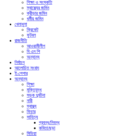
শিক্ষা ও সংস্কৃতি
স্বাস্থ্যের জমিন
ক্রীড়ার জমিন
ধর্মীয় জমিন
খেলাধুলা
ক্রিকেট
ফুটবল
রাজনীতি
আওয়ামীলীগ
বি এন পি
অন্যান্য
নির্বাচন
আলোচিত সংবাদ
ই-পেপার
অন্যান্য
শিক্ষা
মুক্তিযুদ্ধ
সড়ক দুর্ঘটনা
নারী
স্বাস্থ্য
ফিচার
সাহিত্য
প্রবন্ধ/নিবন্ধ
কবিতা/ছড়া
মিডিয়া