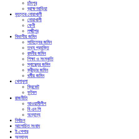
চাঁদপুর
ব্রাহ্মণবাড়িয়া
বৃহত্তর নোয়াখালী
নোয়াখালী
ফেনী
লক্ষ্মীপুর
বিভাগীয় জমিন
সাহিত্যের জমিন
তথ্য প্রযুক্তি
রমনীর জমিন
শিক্ষা ও সংস্কৃতি
স্বাস্থ্যের জমিন
ক্রীড়ার জমিন
ধর্মীয় জমিন
খেলাধুলা
ক্রিকেট
ফুটবল
রাজনীতি
আওয়ামীলীগ
বি এন পি
অন্যান্য
নির্বাচন
আলোচিত সংবাদ
ই-পেপার
অন্যান্য