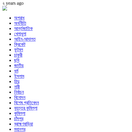
২ years ago
অপরাধ
অর্থনীতি
আর্ন্তজাতিক
খেলাধুলা
আইন-আদালত
ক্রিকেট
ফুটবল
চাকুরী
ছবি
জাতীয়
ধর্ম
ইসলাম
হিন্দু
নারী
নির্বাচন
বিনোদন
বিশেষ প্রতিবেদন
বৃহত্তর কুমিল্লা
কুমিল্লা
চাঁদপুর
ব্রাহ্মণবাড়িয়া
মহানগর