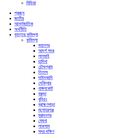
মিডিয়া
প্রচ্ছদ
জাতীয়
আর্ন্তজাতিক
অর্থনীতি
বৃহত্তর কুমিল্লা
কুমিল্লা
মহানগর
আদর্শ সদর
লালমাই
চান্দিনা
চৌদ্দগ্রাম
তিতাস
দাউদকান্দি
দেবিদ্বার
নাঙ্গলকোট
বরুড়া
বুড়িচং
ব্রাহ্মণপাড়া
মনোহরগঞ্জ
মুরাদনগর
মেঘনা
লাকসাম
সদর দক্ষিণ