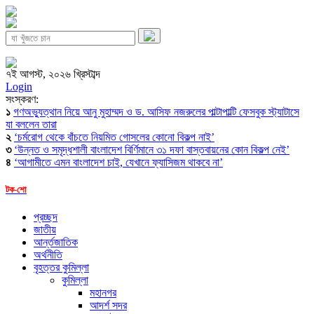
৭ই আগস্ট, ২০২৬ খ্রিস্টাব্দ
Login
সংস্করণ:
১
গণঅভ্যুত্থান নিয়ে আনু মুহাম্মদ ও ড. আসিফ নজরুলের পাল্টাপাল্টি ফেসবুক স্ট্যাটাসে
যা বললেন তারা
২
‘চর্মরোগ থেকে বাঁচতে নিয়মিত গোসলের কোনো বিকল্প নাই’
৩
‘উন্নত ও সমৃদ্ধশালী বাংলাদেশ বির্ণিমানে ৩১ দফা বাস্তবায়নের কোন বিকল্প নেই’
৪
‘আগামীতে এমন বাংলাদেশ চাই, যেখানে ফ্যাসিজম থাকবে না’
টক-শো
প্রচ্ছদ
জাতীয়
আর্ন্তজাতিক
অর্থনীতি
বৃহত্তর কুমিল্লা
কুমিল্লা
মহানগর
আদর্শ সদর