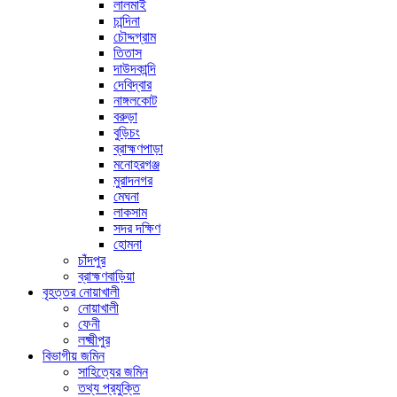
লালমাই
চান্দিনা
চৌদ্দগ্রাম
তিতাস
দাউদকান্দি
দেবিদ্বার
নাঙ্গলকোট
বরুড়া
বুড়িচং
ব্রাহ্মণপাড়া
মনোহরগঞ্জ
মুরাদনগর
মেঘনা
লাকসাম
সদর দক্ষিণ
হোমনা
চাঁদপুর
ব্রাহ্মণবাড়িয়া
বৃহত্তর নোয়াখালী
নোয়াখালী
ফেনী
লক্ষ্মীপুর
বিভাগীয় জমিন
সাহিত্যের জমিন
তথ্য প্রযুক্তি