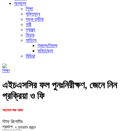
অন্যান্য
শিক্ষা
মুক্তিযুদ্ধ
সড়ক দুর্ঘটনা
নারী
স্বাস্থ্য
ফিচার
সাহিত্য
প্রবন্ধ/নিবন্ধ
কবিতা/ছড়া
মিডিয়া
শিক্ষা
এইচএসসির ফল পুনঃনিরীক্ষণ, জেনে নিন
প্রক্রিয়া ও ফি
আবেদন শুরু আজ
স্টাফ রিপোর্টার
প্রকাশ: ২ years ago