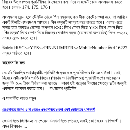
বিষয়ের উত্তরপত্র পুনঃনিরীক্ষণের ক্ষেত্রে কমা দিয়ে সাবজেক্ট কোড এসএমএস করতে
হবে। যেমন- 174, 175, 176।
এসএমএস সেন্ড হলে টেলিটক থেকে পিন নম্বরসহ কত টাকা কেটে নেওয়া হবে, তা জানিয়ে
একটি ফিরতি এসএমএস আসবে। পিন নম্বরটি সংগ্রহ করে রাখতে হবে। এরপর এতে
সম্মত হলে আবারও মেসেজ অপশনে RSC লিখে স্পেস দিয়ে YES লিখে স্পেস দিয়ে
‘পিন নম্বর’ লিখে স্পেস দিয়ে নিজস্ব মোবাইল নম্বর (যেকোনো অপারেটর) লিখে ১৬২২২
নম্বরে সেন্ড করতে হবে।
উদাহারণ:RSC<>YES<>PIN-NUMBER<>MobileNumber লিখে 16222
নম্বরে পাঠাতে হবে।
আবেদন ফি কত
বোর্ডের বিজ্ঞপ্তি তথ্যানুযায়ী- প্রতিটি পত্রের ফল পুনঃনিরীক্ষার ফি ১৫০ টাকা। সেই
হিসেবে এইচএসসির প্রতি বিষয়ের (প্রথম ও ‍দ্বিতীয়পত্র) পুনঃনিরীক্ষণের আবেদনের
জন্য ফি ৩০০ টাকা নির্ধারণ করা হয়েছে। কারণ দুই পত্রের বিষয়ের ক্ষেত্রে দুটির জন্যই
একসঙ্গে আবেদন করতে হবে। – বাংলাদেশ প্রতিদিন
এ সম্পর্কিত আরও পড়ুন
জেএসসিতে জিপিএ-৫ না পেয়েও এসএসসিতে পেলো একই কোচিংয়ের ৭ শিক্ষার্থী
জেএসসিতে জিপিএ-৫ না পেয়েও এসএসসিতে পেয়েছে একই কোচিংয়ের ৭ শিক্ষার্থী।
এমন বিস্ময়কর ...