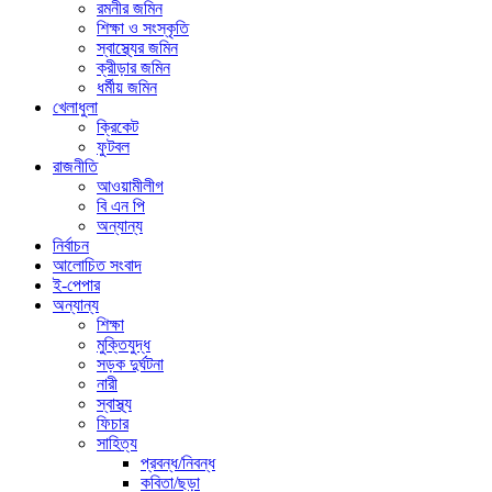
রমনীর জমিন
শিক্ষা ও সংস্কৃতি
স্বাস্থ্যের জমিন
ক্রীড়ার জমিন
ধর্মীয় জমিন
খেলাধুলা
ক্রিকেট
ফুটবল
রাজনীতি
আওয়ামীলীগ
বি এন পি
অন্যান্য
নির্বাচন
আলোচিত সংবাদ
ই-পেপার
অন্যান্য
শিক্ষা
মুক্তিযুদ্ধ
সড়ক দুর্ঘটনা
নারী
স্বাস্থ্য
ফিচার
সাহিত্য
প্রবন্ধ/নিবন্ধ
কবিতা/ছড়া