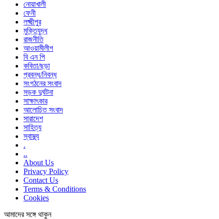
নোয়াখালী
ফেনী
লক্ষ্মীপুর
মুক্তিযুদ্ধ
রাজনীতি
আওয়ামীলীগ
বি এন পি
কবিতা/ছড়া
প্রবন্ধ/নিবন্ধ
সংগঠনের সংবাদ
সড়ক দুর্ঘটনা
সাক্ষাৎকার
আলোচিত সংবাদ
সারাদেশ
সাহিত্য
স্বাস্থ্য
.
..
About Us
Privacy Policy
Contact Us
Terms & Conditions
Cookies
আমাদের সঙ্গে থাকুন