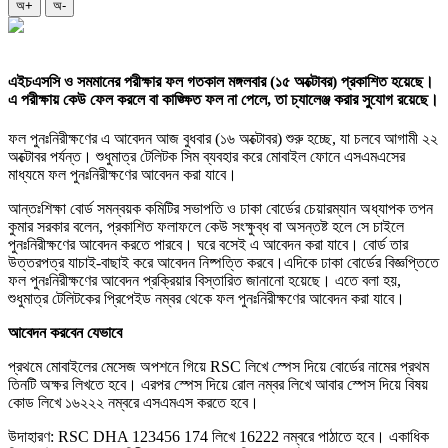
অ+
অ-
এইচএসসি ও সমমানের পরীক্ষার ফল গতকাল মঙ্গলবার (১৫ অক্টোবর) প্রকাশিত হয়েছে।
এ পরীক্ষায় কেউ ফেল করলে বা কাঙ্ক্ষিত ফল না পেলে, তা চ্যালেঞ্জ করার সুযোগ রয়েছে।
ফল পুনঃনিরীক্ষণের এ আবেদন আজ বুধবার (১৬ অক্টোবর) শুরু হচ্ছে, যা চলবে আগামী ২২
অক্টোবর পর্যন্ত। শুধুমাত্র টেলিটক সিম ব্যবহার করে মোবাইল ফোনে এসএমএসের
মাধ্যমে ফল পুনঃনিরীক্ষণের আবেদন করা যাবে।
আন্তঃশিক্ষা বোর্ড সমন্বয়ক কমিটির সভাপতি ও ঢাকা বোর্ডের চেয়ারম্যান অধ্যাপক তপন
কুমার সরকার বলেন, প্রকাশিত ফলাফলে কেউ সংক্ষুব্ধ বা অসন্তষ্ট হলে সে চাইলে
পুনঃনিরীক্ষণের আবেদন করতে পারবে। ঘরে বসেই এ আবেদন করা যাবে। বোর্ড তার
উত্তরপত্র যাচাই-বাছাই করে আবেদন নিষ্পত্তি করবে।এদিকে ঢাকা বোর্ডের বিজ্ঞপ্তিতে
ফল পুনঃনিরীক্ষণের আবেদন প্রক্রিয়ার বিস্তারিত জানানো হয়েছে। এতে বলা হয়,
শুধুমাত্র টেলিটকের প্রিপেইড নম্বর থেকে ফল পুনঃনিরীক্ষণের আবেদন করা যাবে।
আবেদন করবেন যেভাবে
প্রথমে মোবাইলের মেসেজ অপশনে গিয়ে RSC লিখে স্পেস দিয়ে বোর্ডের নামের প্রথম
তিনটি অক্ষর লিখতে হবে। এরপর স্পেস দিয়ে রোল নম্বর লিখে আবার স্পেস দিয়ে বিষয়
কোড লিখে ১৬২২২ নম্বরে এসএমএস করতে হবে।
উদাহারণ: RSC DHA 123456 174 লিখে 16222 নম্বরে পাঠাতে হবে। একাধিক