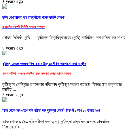
৪ years ago
কুবির শেখ হাসিনা হল ছাত্রলীগের প্রথম কমিটি ঘোষণা
মাহজাবিন সভাপতি সিসিলি সাধারণ সম্পাদক
সৌরভ সিদ্দিকী ,কুবি।। কুমিল্লা বিশ্ববিদ্যালয়ের (কুবি) নবনির্মিত শেখ হাসিনা হল শাখায়
...
৪ years ago
কুমিল্লা মডেল কলেজে শিক্ষার মান উন্নয়ন শীর্ষক আলোচনা সভা অনুষ্ঠিত
প্রধান অতিথি : এনএন জিয়াউল আলম সভাপতি :আবুল কালাম আজাদ
কুমিল্লার দেবিদ্বার উপজেলার নবিয়াবাদ কুমিল্লা মডেল কলেজে শিক্ষার মান উন্নয়নের
করনীয় ...
৪ years ago
আজ থেকে শুরু এইচএসসি পরীক্ষা শুরু কুমিল্লা বোর্ডে পরীক্ষার্থী ১ লাখ ১২ হাজার ৯৬৪
আজ থেকে এইচএসসি পরীক্ষা শুরু হবে। কুমিল্লা মাধ্যমিক ও উচ্চ মাধ্যমিক
শিক্ষাবোর্ডের ...