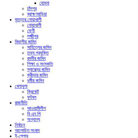
হোমনা
চাঁদপুর
ব্রাহ্মণবাড়িয়া
বৃহত্তর নোয়াখালী
নোয়াখালী
ফেনী
লক্ষ্মীপুর
বিভাগীয় জমিন
সাহিত্যের জমিন
তথ্য প্রযুক্তি
রমনীর জমিন
শিক্ষা ও সংস্কৃতি
স্বাস্থ্যের জমিন
ক্রীড়ার জমিন
ধর্মীয় জমিন
খেলাধুলা
ক্রিকেট
ফুটবল
রাজনীতি
আওয়ামীলীগ
বি এন পি
অন্যান্য
নির্বাচন
আলোচিত সংবাদ
ই-পেপার