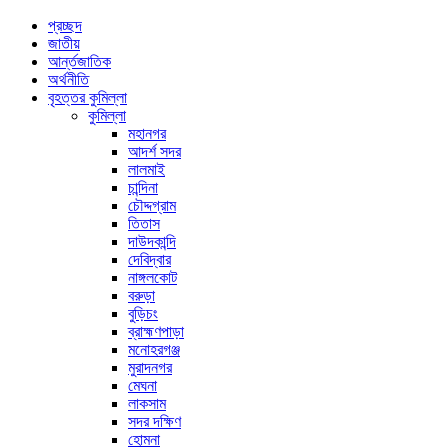
প্রচ্ছদ
জাতীয়
আর্ন্তজাতিক
অর্থনীতি
বৃহত্তর কুমিল্লা
কুমিল্লা
মহানগর
আদর্শ সদর
লালমাই
চান্দিনা
চৌদ্দগ্রাম
তিতাস
দাউদকান্দি
দেবিদ্বার
নাঙ্গলকোট
বরুড়া
বুড়িচং
ব্রাহ্মণপাড়া
মনোহরগঞ্জ
মুরাদনগর
মেঘনা
লাকসাম
সদর দক্ষিণ
হোমনা