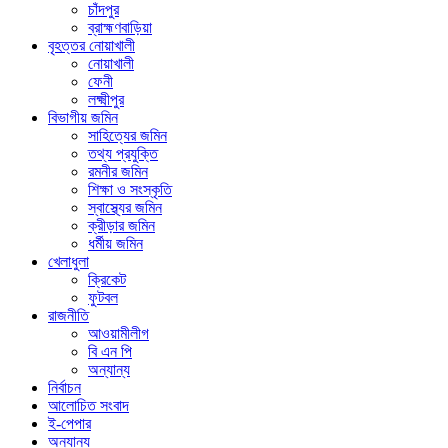
চাঁদপুর
ব্রাহ্মণবাড়িয়া
বৃহত্তর নোয়াখালী
নোয়াখালী
ফেনী
লক্ষ্মীপুর
বিভাগীয় জমিন
সাহিত্যের জমিন
তথ্য প্রযুক্তি
রমনীর জমিন
শিক্ষা ও সংস্কৃতি
স্বাস্থ্যের জমিন
ক্রীড়ার জমিন
ধর্মীয় জমিন
খেলাধুলা
ক্রিকেট
ফুটবল
রাজনীতি
আওয়ামীলীগ
বি এন পি
অন্যান্য
নির্বাচন
আলোচিত সংবাদ
ই-পেপার
অন্যান্য