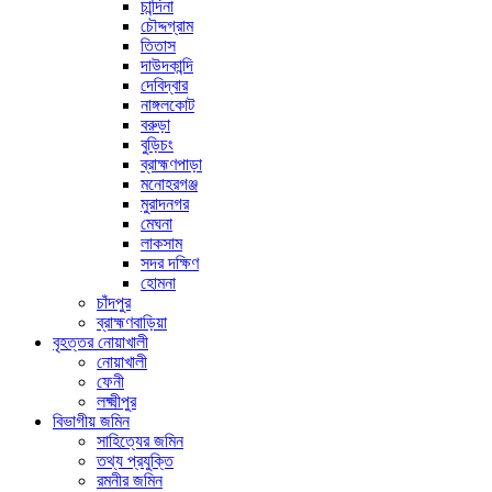
চান্দিনা
চৌদ্দগ্রাম
তিতাস
দাউদকান্দি
দেবিদ্বার
নাঙ্গলকোট
বরুড়া
বুড়িচং
ব্রাহ্মণপাড়া
মনোহরগঞ্জ
মুরাদনগর
মেঘনা
লাকসাম
সদর দক্ষিণ
হোমনা
চাঁদপুর
ব্রাহ্মণবাড়িয়া
বৃহত্তর নোয়াখালী
নোয়াখালী
ফেনী
লক্ষ্মীপুর
বিভাগীয় জমিন
সাহিত্যের জমিন
তথ্য প্রযুক্তি
রমনীর জমিন