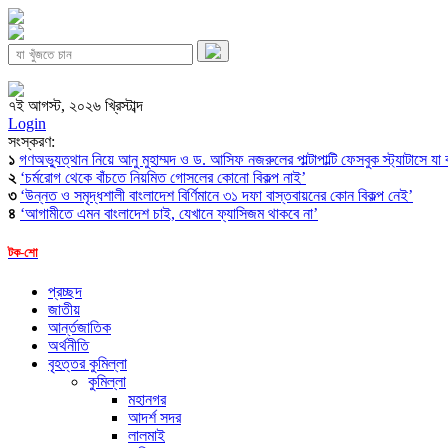
৭ই আগস্ট, ২০২৬ খ্রিস্টাব্দ
Login
সংস্করণ:
১
গণঅভ্যুত্থান নিয়ে আনু মুহাম্মদ ও ড. আসিফ নজরুলের পাল্টাপাল্টি ফেসবুক স্ট্যাটাসে যা
২
‘চর্মরোগ থেকে বাঁচতে নিয়মিত গোসলের কোনো বিকল্প নাই’
৩
‘উন্নত ও সমৃদ্ধশালী বাংলাদেশ বির্ণিমানে ৩১ দফা বাস্তবায়নের কোন বিকল্প নেই’
৪
‘আগামীতে এমন বাংলাদেশ চাই, যেখানে ফ্যাসিজম থাকবে না’
টক-শো
প্রচ্ছদ
জাতীয়
আর্ন্তজাতিক
অর্থনীতি
বৃহত্তর কুমিল্লা
কুমিল্লা
মহানগর
আদর্শ সদর
লালমাই