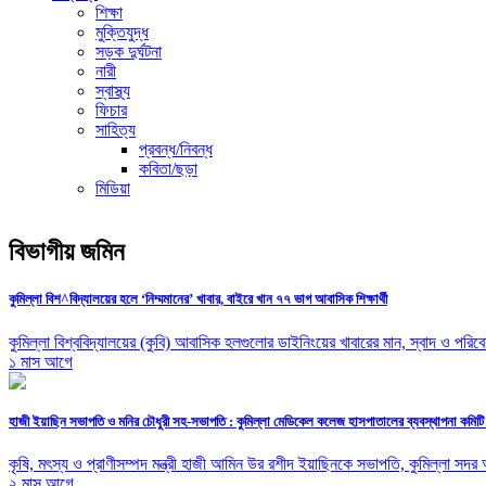
শিক্ষা
মুক্তিযুদ্ধ
সড়ক দুর্ঘটনা
নারী
স্বাস্থ্য
ফিচার
সাহিত্য
প্রবন্ধ/নিবন্ধ
কবিতা/ছড়া
মিডিয়া
বিভাগীয় জমিন
কুমিল্লা বিশ^বিদ্যালয়ের হলে ‘নিম্মমানের’ খাবার, বাইরে খান ৭৭ ভাগ আবাসিক শিক্ষার্থী
কুমিল্লা বিশ্ববিদ্যালয়ের (কুবি) আবাসিক হলগুলোর ডাইনিংয়ের খাবারের মান, স্বাদ ও পরিব
১ মাস আগে
হাজী ইয়াছিন সভাপতি ও মনির চৌধুরী সহ-সভাপতি : কুমিল্লা মেডিকেল কলেজ হাসপাতালের ব্যবস্থাপনা কমিটি
কৃষি, মৎস্য ও প্রাণীসম্পদ মন্ত্রী হাজী আমিন উর রশীদ ইয়াছিনকে সভাপতি, কুমিল্লা 
২ মাস আগে