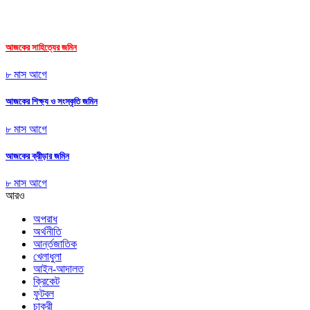
আজকের সাহিত্যের জমিন
৮ মাস আগে
আজকের শিক্ষ্য ও সংস্কৃতি জমিন
৮ মাস আগে
আজকের ক্রীড়ার জমিন
৮ মাস আগে
আরও
অপরাধ
অর্থনীতি
আর্ন্তজাতিক
খেলাধুলা
আইন-আদালত
ক্রিকেট
ফুটবল
চাকুরী