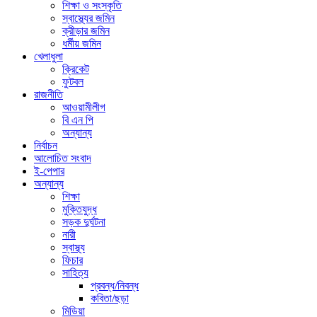
শিক্ষা ও সংস্কৃতি
স্বাস্থ্যের জমিন
ক্রীড়ার জমিন
ধর্মীয় জমিন
খেলাধুলা
ক্রিকেট
ফুটবল
রাজনীতি
আওয়ামীলীগ
বি এন পি
অন্যান্য
নির্বাচন
আলোচিত সংবাদ
ই-পেপার
অন্যান্য
শিক্ষা
মুক্তিযুদ্ধ
সড়ক দুর্ঘটনা
নারী
স্বাস্থ্য
ফিচার
সাহিত্য
প্রবন্ধ/নিবন্ধ
কবিতা/ছড়া
মিডিয়া