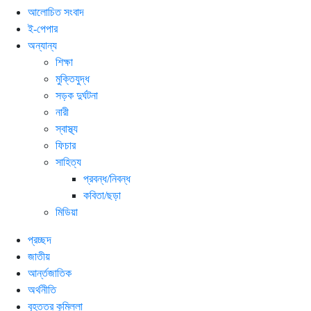
আলোচিত সংবাদ
ই-পেপার
অন্যান্য
শিক্ষা
মুক্তিযুদ্ধ
সড়ক দুর্ঘটনা
নারী
স্বাস্থ্য
ফিচার
সাহিত্য
প্রবন্ধ/নিবন্ধ
কবিতা/ছড়া
মিডিয়া
প্রচ্ছদ
জাতীয়
আর্ন্তজাতিক
অর্থনীতি
বৃহত্তর কুমিল্লা