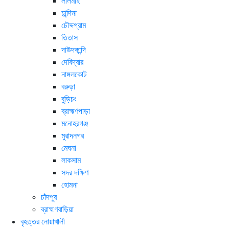
লালমাই
চান্দিনা
চৌদ্দগ্রাম
তিতাস
দাউদকান্দি
দেবিদ্বার
নাঙ্গলকোট
বরুড়া
বুড়িচং
ব্রাহ্মণপাড়া
মনোহরগঞ্জ
মুরাদনগর
মেঘনা
লাকসাম
সদর দক্ষিণ
হোমনা
চাঁদপুর
ব্রাহ্মণবাড়িয়া
বৃহত্তর নোয়াখালী