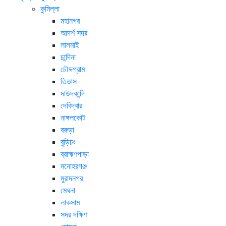
কুমিল্লা
মহানগর
আদর্শ সদর
লালমাই
চান্দিনা
চৌদ্দগ্রাম
তিতাস
দাউদকান্দি
দেবিদ্বার
নাঙ্গলকোট
বরুড়া
বুড়িচং
ব্রাহ্মণপাড়া
মনোহরগঞ্জ
মুরাদনগর
মেঘনা
লাকসাম
সদর দক্ষিণ