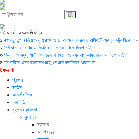
৭ই আগস্ট, ২০২৬ খ্রিস্টাব্দ
১
গণঅভ্যুত্থান নিয়ে আনু মুহাম্মদ ও ড. আসিফ নজরুলের পাল্টাপাল্টি ফেসবুক স্ট্যাটাসে যা 
২
‘চর্মরোগ থেকে বাঁচতে নিয়মিত গোসলের কোনো বিকল্প নাই’
৩
‘উন্নত ও সমৃদ্ধশালী বাংলাদেশ বির্ণিমানে ৩১ দফা বাস্তবায়নের কোন বিকল্প নেই’
৪
‘আগামীতে এমন বাংলাদেশ চাই, যেখানে ফ্যাসিজম থাকবে না’
টক-শো
প্রচ্ছদ
জাতীয়
আর্ন্তজাতিক
অর্থনীতি
বৃহত্তর কুমিল্লা
কুমিল্লা
মহানগর
আদর্শ সদর