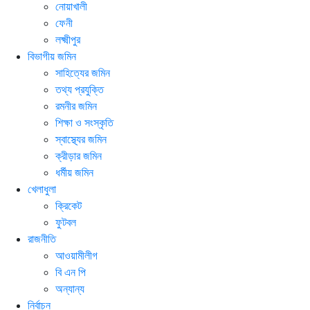
নোয়াখালী
ফেনী
লক্ষ্মীপুর
বিভাগীয় জমিন
সাহিত্যের জমিন
তথ্য প্রযুক্তি
রমনীর জমিন
শিক্ষা ও সংস্কৃতি
স্বাস্থ্যের জমিন
ক্রীড়ার জমিন
ধর্মীয় জমিন
খেলাধুলা
ক্রিকেট
ফুটবল
রাজনীতি
আওয়ামীলীগ
বি এন পি
অন্যান্য
নির্বাচন