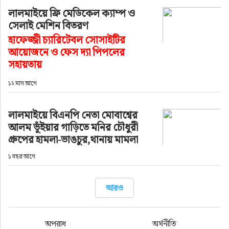
লালমাইয়ে ফ্রি মেডিকেল ক্যাম্প ও
সেলাই মেশিন বিতরণ
হাফেজ্জী চ্যারিটেবল সোসাইটির
আয়োজনে ও ফেস দ্যা পিপলের
সহায়তায়
১২ মাস আগে
লালমাইয়ে বিএনপি নেতা মোবাশ্বের
আলম ভূঁইয়ার গাড়িতে মনির চৌধুরী
গ্রুপের হামলা-ভাঙচুর,থানায় মামলা
১ বছর আগে
আরও
অপরাধ
অর্থনীতি