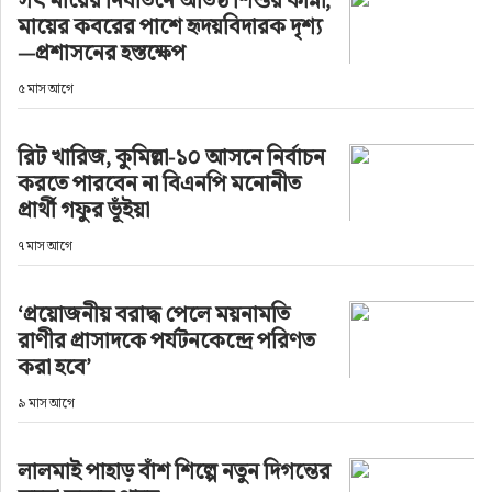
সৎ মায়ের নির্যাতনে অতিষ্ঠ শিশুর কান্না,
মায়ের কবরের পাশে হৃদয়বিদারক দৃশ্য
রাজনীতি
—প্রশাসনের হস্তক্ষেপ
৫ মাস আগে
নির্বাচন
রিট খারিজ, কুমিল্লা-১০ আসনে নির্বাচন
আলোচিত সংবাদ
করতে পারবেন না বিএনপি মনোনীত
প্রার্থী গফুর ভূঁইয়া
ই-পেপার
৭ মাস আগে
অন্যান্য
‘প্রয়োজনীয় বরাদ্ধ পেলে ময়নামতি
রাণীর প্রাসাদকে পর্যটনকেন্দ্রে পরিণত
করা হবে’
৯ মাস আগে
লালমাই পাহাড় বাঁশ শিল্পে নতুন দিগন্তের