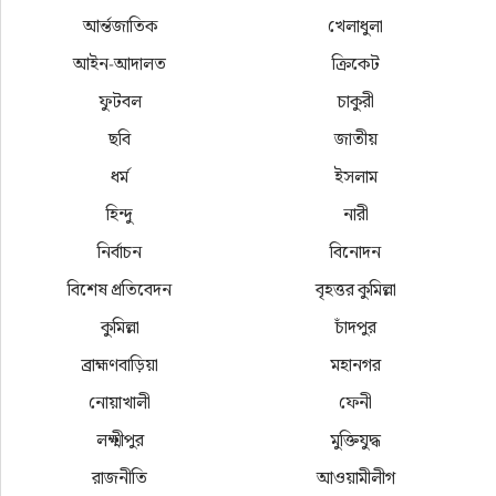
আর্ন্তজাতিক
খেলাধুলা
আইন-আদালত
ক্রিকেট
ফুটবল
চাকুরী
ছবি
জাতীয়
ধর্ম
ইসলাম
হিন্দু
নারী
নির্বাচন
বিনোদন
বিশেষ প্রতিবেদন
বৃহত্তর কুমিল্লা
কুমিল্লা
চাঁদপুর
ব্রাহ্মণবাড়িয়া
মহানগর
নোয়াখালী
ফেনী
লক্ষ্মীপুর
মুক্তিযুদ্ধ
রাজনীতি
আওয়ামীলীগ